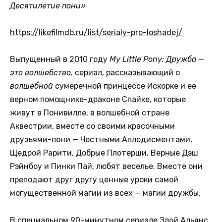
Десятилетие пони»
https://likefilmdb.ru/list/serialy-pro-loshadej/
Выпущенный в 2010 году
My Little Pony: Дружба —
это волшебство,
сериал, рассказывающий о
волшебной
сумеречной принцессе Искорке и ее
верном помощнике-драконе Спайке, которые
живут в Понивилле, в волшебной стране
Аквестрии, вместе со своими красочными
друзьями-пони — Честными Аплодисментами,
Щедрой Рарити, Добрые Плотерши, Верные Дэш
Рэйнбоу и Пинки Пай, любят веселье. Вместе они
преподают друг другу ценные уроки самой
могущественной магии из всех — магии дружбы.
В специальном 90-минутном сериале Злой Альянс