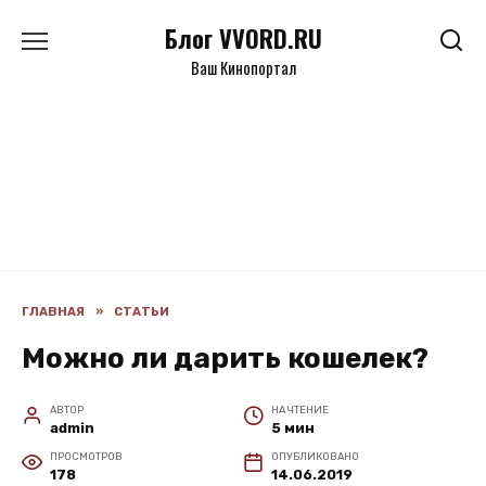
Перейти
Блог VVORD.RU
к
содержанию
Ваш Кинопортал
ГЛАВНАЯ
»
СТАТЬИ
Можно ли дарить кошелек?
АВТОР
НА ЧТЕНИЕ
admin
5 мин
ПРОСМОТРОВ
ОПУБЛИКОВАНО
178
14.06.2019