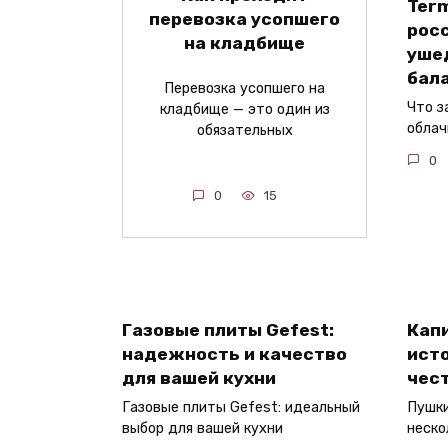
Term
перевозка усопшего
рос
на кладбище
уше
бал
Перевозка усопшего на
Что з
кладбище — это один из
облач
обязательных
0
0
15
Газовые плиты Gefest:
Кап
надежность и качество
исто
для вашей кухни
чес
Газовые плиты Gefest: идеальный
Пушки
выбор для вашей кухни
неско