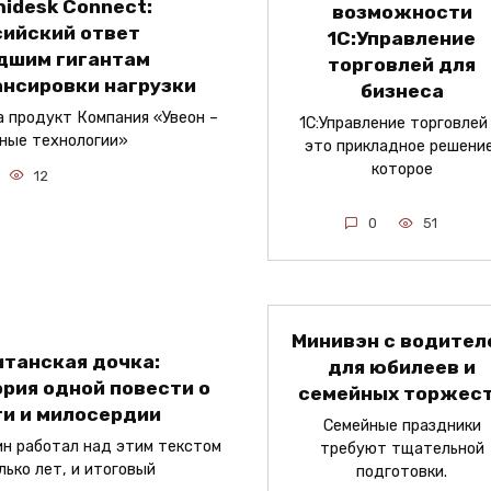
idesk Connect:
возможности
сийский ответ
1С:Управление
дшим гигантам
торговлей для
ансировки нагрузки
бизнеса
а продукт Компания «Увеон –
1С:Управление торговлей
ные технологии»
это прикладное решение
которое
12
0
51
Минивэн с водител
итанская дочка:
для юбилеев и
рия одной повести о
семейных торжес
ти и милосердии
Семейные праздники
н работал над этим текстом
требуют тщательной
лько лет, и итоговый
подготовки.