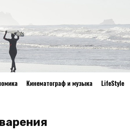
номика
Кинематограф и музыка
LifeStyle
варения