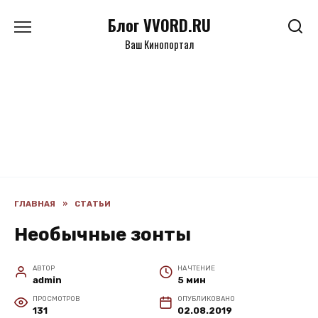
Перейти
Блог VVORD.RU
к
содержанию
Ваш Кинопортал
ГЛАВНАЯ
»
СТАТЬИ
Необычные зонты
АВТОР
НА ЧТЕНИЕ
admin
5 мин
ПРОСМОТРОВ
ОПУБЛИКОВАНО
131
02.08.2019