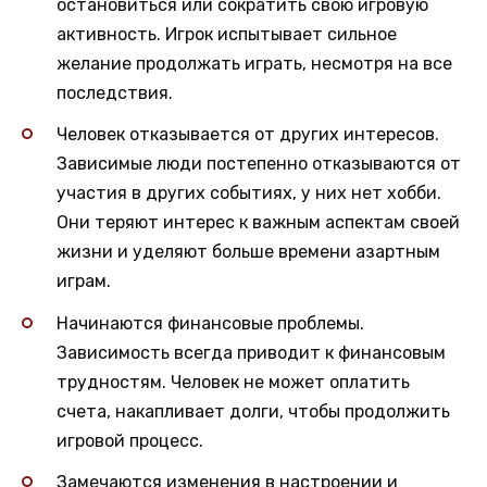
остановиться или сократить свою игровую
активность. Игрок испытывает сильное
желание продолжать играть, несмотря на все
последствия.
Человек отказывается от других интересов.
Зависимые люди постепенно отказываются от
участия в других событиях, у них нет хобби.
Они теряют интерес к важным аспектам своей
жизни и уделяют больше времени азартным
играм.
Начинаются финансовые проблемы.
Зависимость всегда приводит к финансовым
трудностям. Человек не может оплатить
счета, накапливает долги, чтобы продолжить
игровой процесс.
Замечаются изменения в настроении и