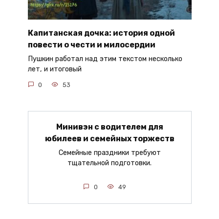
Капитанская дочка: история одной
повести о чести и милосердии
Пушкин работал над этим текстом несколько
лет, и итоговый
0
53
Минивэн с водителем для
юбилеев и семейных торжеств
Семейные праздники требуют
тщательной подготовки.
0
49