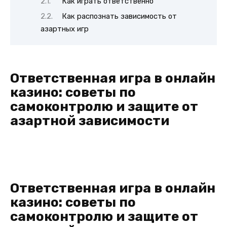
Как играть ответственно
Как распознать зависимость от
азартных игр
Ответственная игра в онлайн
казино: советы по
самоконтролю и защите от
азартной зависимости
Ответственная игра в онлайн
казино: советы по
самоконтролю и защите от