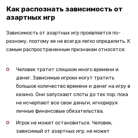
Как распознать зависимость от
азартных игр
Зависимость от азартных игр проявляется по-
разному, поэтому ее не всегда легко определить. К
самым распространенным признакам относятся:
Человек тратит слишком много времени и
денег. Зависимые игроки могут тратить
большое количество времени и денег на игру в
казино. Они запускают слоты до тех пор, пока
не исчерпают все свои деньги, игнорируя
личные финансовые обязательства.
Игрок не может остановиться. Человек,
зависимый от азартных игр, не может