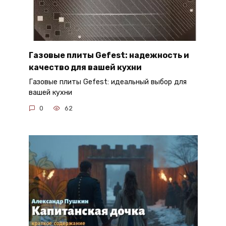
Газовые плиты Gefest: надежность и
качество для вашей кухни
Газовые плиты Gefest: идеальный выбор для
вашей кухни
0
62