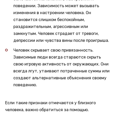
поведении. Зависимость может вызывать
изменения в настроении человека. Он
становится слишком беспокойным,
раздражительным, агрессивным или
замкнутым. Человек страдает от тревоги,
депрессии или чувства вины после проигрыша.
Человек скрывает свою привязанность.
Зависимые люди всегда стараются скрыть
свою игровую активность от окружающих. Они
всегда лгут, утаивают потраченные суммы или
создают альтернативные объяснения своему
поведению.
Если такие признаки отмечаются у близкого
человека, важно обратиться за помощью.