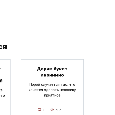
ся
—
Дарим букет
анонимно
й
Порой случается так, что
хочется сделать человеку
ка
приятное
это
0
106