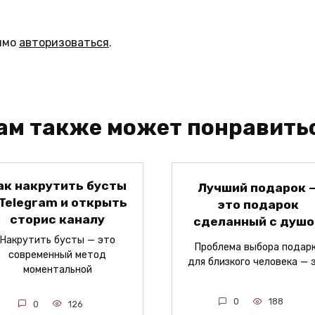
имо
авторизоваться
.
ам также может понравить
ак накрутить бусты
Лучший подарок 
 Telegram и открыть
это подарок
сторис каналу
сделанный с душо
Накрутить бусты — это
Проблема выбора подар
современный метод
для близкого человека — 
моментальной
0
188
0
126