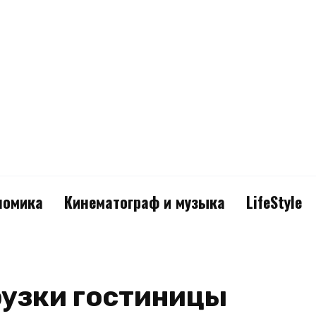
номика
Кинематограф и музыка
LifeStyle
рузки гостиницы