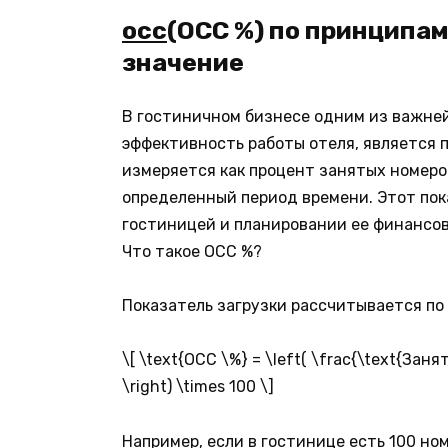
occ
(
OCC %) по принципам
значение
В гостиничном бизнесе одним из важней
эффективность работы отеля, является п
измеряется как процент занятых номеров
определенный период времени. Этот пок
гостиницей и планировании ее финансов
Что такое OCC %?
Показатель загрузки рассчитывается по
\[ \text{OCC \%} = \left( \frac{\text{За
\right) \times 100 \]
Например, если в гостинице есть 100 но