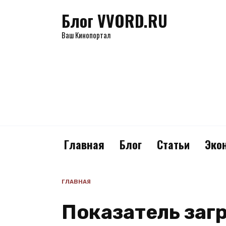
Перейти
Блог VVORD.RU
к
содержанию
Ваш Кинопортал
Главная
Блог
Статьи
Эко
ГЛАВНАЯ
Показатель заг