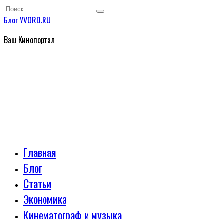
Перейти
Search
к
for:
Блог VVORD.RU
содержанию
Ваш Кинопортал
Главная
Блог
Статьи
Экономика
Кинематограф и музыка