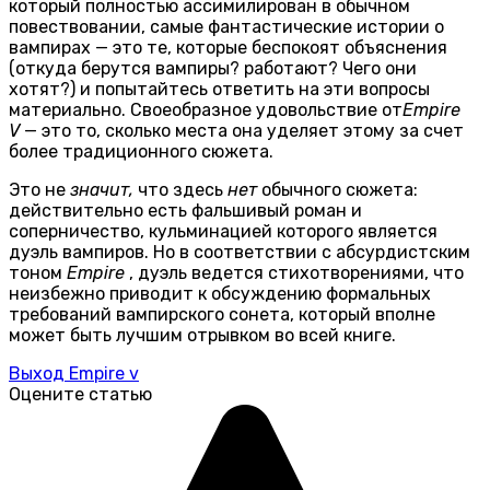
который полностью ассимилирован в обычном
повествовании, самые фантастические истории о
вампирах — это те, которые беспокоят объяснения
(откуда берутся вампиры? работают? Чего они
хотят?) и попытайтесь ответить на эти вопросы
материально. Своеобразное удовольствие от
Empire
V
— это то, сколько места она уделяет этому за счет
более традиционного сюжета.
Это не
значит,
что здесь
нет
обычного сюжета:
действительно есть фальшивый роман и
соперничество, кульминацией которого является
дуэль вампиров. Но в соответствии с абсурдистским
тоном
Empire
, дуэль ведется стихотворениями, что
неизбежно приводит к обсуждению формальных
требований вампирского сонета, который вполне
может быть лучшим отрывком во всей книге.
Выход Empire v
Оцените статью