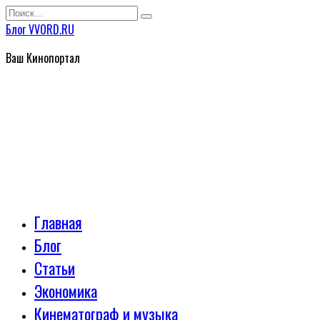
Перейти
Search
к
for:
Блог VVORD.RU
содержанию
Ваш Кинопортал
Главная
Блог
Статьи
Экономика
Кинематограф и музыка