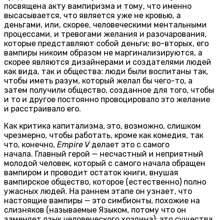
посвящена акту вампиризма и тому, что именно
высасывается, что является уже не кровью, а
деньгами, или, скорее, человеческими ментальными
процессами, и тревогами желания и разочарования,
которые представляют собой деньги; во-вторых, его
вампиры никоим образом не маргинализируются, а
скорее являются дизайнерами и создателями людей
как вида, так и общества: люди были воспитаны так,
чтобы иметь разум, который желал бы чего-то, а
затем получили общество, созданное для того, чтобы
и то и другое постоянно провоцировало это желание
и расстраивало его.
Как критика капитализма, это, возможно, слишком
чрезмерно, чтобы работать, кроме как комедия, так
что, конечно,
Empire V
делает это с самого
начала. Главный герой — несчастный и неприятный
молодой человек, который с самого начала обращен
вампиром и проводит остаток книги, внушая
вампирское общество, которое (естественно) полно
ужасных людей. На раннем этапе он узнает, что
настоящие вампиры — это симбионты, похожие на
слизняков (называемые Языком, потому что он
заменяет язык человеческого хозяина): это существа,