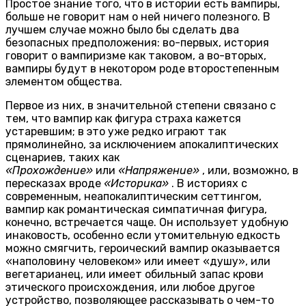
Простое знание того, что в истории есть вампиры,
больше не говорит нам о ней ничего полезного. В
лучшем случае можно было бы сделать два
безопасных предположения: во-первых, история
говорит о вампиризме как таковом, а во-вторых,
вампиры будут в некотором роде второстепенным
элементом общества.
Первое из них, в значительной степени связано с
тем, что вампир как фигура страха кажется
устаревшим; в это уже редко играют так
прямолинейно, за исключением апокалиптических
сценариев, таких как
«Прохождение»
или
«Напряжение»
, или, возможно, в
пересказах вроде
«Историка»
. В историях с
современным, неапокалиптическим сеттингом,
вампир как романтическая симпатичная фигура,
конечно, встречается чаще. Он использует удобную
инаковость, особенно если утомительную едкость
можно смягчить, героический вампир оказывается
«наполовину человеком» или имеет «душу», или
вегетарианец, или имеет обильный запас крови
этического происхождения, или любое другое
устройство, позволяющее рассказывать о чем-то