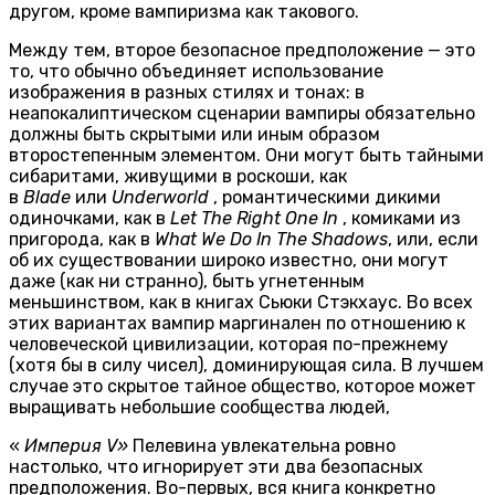
другом, кроме вампиризма как такового.
Между тем, второе безопасное предположение — это
то, что обычно объединяет использование
изображения в разных стилях и тонах: в
неапокалиптическом сценарии вампиры обязательно
должны быть скрытыми или иным образом
второстепенным элементом. Они могут быть тайными
сибаритами, живущими в роскоши, как
в
Blade
или
Underworld
, романтическими дикими
одиночками, как в
Let The Right One In
, комиками из
пригорода, как в
What We Do In The Shadows
, или, если
об их существовании широко известно, они могут
даже (как ни странно), быть угнетенным
меньшинством, как в книгах Сьюки Стэкхаус. Во всех
этих вариантах вампир маргинален по отношению к
человеческой цивилизации, которая по-прежнему
(хотя бы в силу чисел), доминирующая сила. В лучшем
случае это скрытое тайное общество, которое может
выращивать небольшие сообщества людей,
«
Империя V»
Пелевина увлекательна ровно
настолько, что игнорирует эти два безопасных
предположения. Во-первых, вся книга конкретно