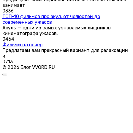
занимает
0
336
ТОП-10 фильмов про акул: от челюстей до
современных ужасов
Акулы — одни из самых узнаваемых хищников
кинематографа ужасов.
0
464
Фильмы на вечер
Предлагаем вам прекрасный вариант для релаксации
и
0
713
© 2026 Блог VVORD.RU