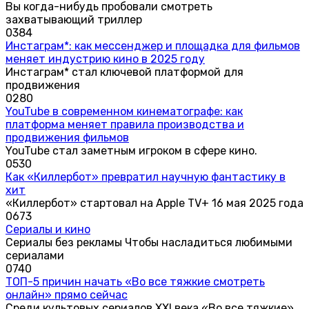
Вы когда-нибудь пробовали смотреть
захватывающий триллер
0
384
Инстаграм*: как мессенджер и площадка для фильмов
меняет индустрию кино в 2025 году
Инстаграм* стал ключевой платформой для
продвижения
0
280
YouTube в современном кинематографе: как
платформа меняет правила производства и
продвижения фильмов
YouTube стал заметным игроком в сфере кино.
0
530
Как «Киллербот» превратил научную фантастику в
хит
«Киллербот» стартовал на Apple TV+ 16 мая 2025 года
0
673
Сериалы и кино
Сериалы без рекламы Чтобы насладиться любимыми
сериалами
0
740
ТОП-5 причин начать «Во все тяжкие смотреть
онлайн» прямо сейчас
Среди культовых сериалов XXI века «Во все тяжкие»