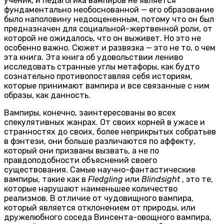
ученик, и педагогика вампиров не является
фундаментально необоснованной — его образование
было наполовину недооцененным, потому что он был
предназначен для социальной-жертвенной роли, от
которой не ожидалось, что он выживет. Но это не
особенно важно. Сюжет и развязка — это не то, о чем
эта книга. Эта книга об удовольствии лениво
исследовать странные углы метафоры, как будто
сознательно противопоставляя себя историям,
которые принимают вампира и все связанные с ним
образы, как данность.
Вампиры, конечно, заинтересованы во всех
спекулятивных жанрах. От своих корней в ужасе и
странностях до своих, более неприкрытых собратьев
в фэнтези, они больше различаются по аффекту,
который они призваны вызвать, а не по
правдоподобности объяснений своего
существования. Самые научно-фантастические
вампиры, такие как в
Fledgling
или
Blindsight
, это те,
которые нарушают наименьшее количество
реализмов. В отличие от чудовищного вампира,
который является отклонением от природы, или
дружелюбного соседа Винсента-овощного вампира,