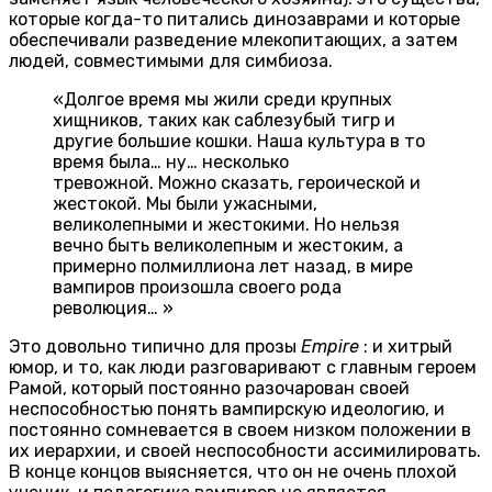
которые когда-то питались динозаврами и которые
обеспечивали разведение млекопитающих, а затем
людей, совместимыми для симбиоза.
«Долгое время мы жили среди крупных
хищников, таких как саблезубый тигр и
другие большие кошки. Наша культура в то
время была… ну… несколько
тревожной. Можно сказать, героической и
жестокой. Мы были ужасными,
великолепными и жестокими. Но нельзя
вечно быть великолепным и жестоким, а
примерно полмиллиона лет назад, в мире
вампиров произошла своего рода
революция… »
Это довольно типично для прозы
Empire
: и хитрый
юмор, и то, как люди разговаривают с главным героем
Рамой, который постоянно разочарован своей
неспособностью понять вампирскую идеологию, и
постоянно сомневается в своем низком положении в
их иерархии, и своей неспособности ассимилировать.
В конце концов выясняется, что он не очень плохой