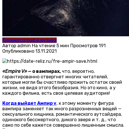
Кинематограф и музыка
Автор
admin
На чтение
5 мин
Просмотров
191
Опубликовано
13.11.2021
«Empire V»
— о вампирах,
что, вероятно,
гарантированно отвергнет многих читателей,
которые могли бы счастливо прожить остаток своей
жизни, не видя этого безобразия. Но это кино, а у
каждого фильма, есть своя целевая аудитория!
Когда выйдет Ампир v
, к этому моменту фигура
вампира заменяет так много разрозненных вещей —
сексуального хищника, романтического аутсайдера,
одинокого бессмертного, дикого зверя и т. д., что
само по себе кажется совершенно лишенным смысла.