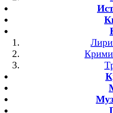
Ист
К
Лири
Крими
Т
К
Му