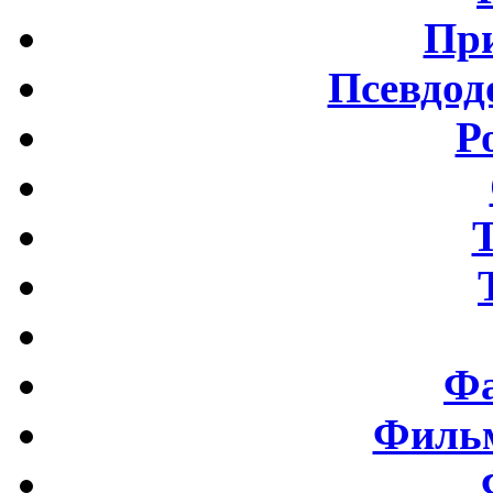
Пр
Псевдод
Р
Фа
Фильм