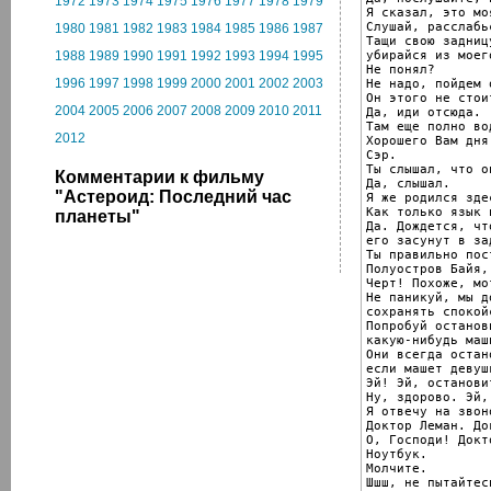
1972
1973
1974
1975
1976
1977
1978
1979
Я сказал, это мо
Слушай, расслабьс
1980
1981
1982
1983
1984
1985
1986
1987
Тащи свою задниц
убирайся из моег
1988
1989
1990
1991
1992
1993
1994
1995
Не понял?

1996
1997
1998
1999
2000
2001
2002
2003
Не надо, пойдем 
Он этого не стоит
2004
2005
2006
2007
2008
2009
2010
2011
Да, иди отсюда.

Там еще полно вод
2012
Хорошего Вам дня.
Сэр.

Ты слышал, что о
Комментарии к фильму
Да, слышал.

"Астероид: Последний час
Я же родился здес
Как только язык 
планеты"
Да. Дождется, что
его засунут в зад
Ты правильно пост
Полуостров Байя,
Черт! Похоже, мо
Не паникуй, мы до
сохранять спокойс
Попробуй останови
какую-нибудь маши
Они всегда остан
если машет девушк
Эй! Эй, остановит
Ну, здорово. Эй,
Я отвечу на звон
Доктор Леман. До
О, Господи! Докт
Ноутбук.

Молчите.

Шшш, не пытайтес