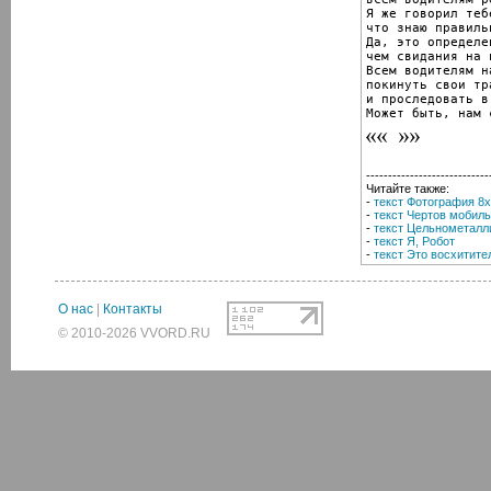
Я же говорил тебе
что знаю правиль
Да, это определе
чем свидания на 
Всем водителям н
покинуть свои тр
и проследовать в
Может быть, нам 
----------------------------
Читайте также:
-
текст Фотография 8
-
текст Чертов мобил
-
текст Цельнометалл
-
текст Я, Робот
-
текст Это восхитите
О нас
|
Контакты
© 2010-2026 VVORD.RU