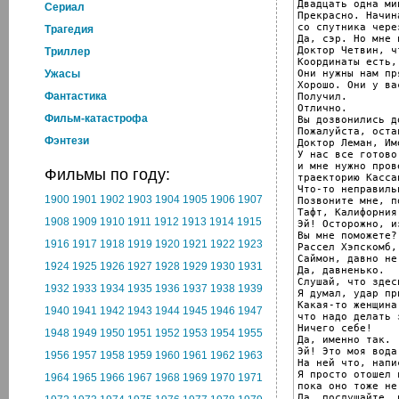
Двадцать одна ми
Cериал
Прекрасно. Начин
со спутника чере
Трагедия
Да, сэр. Но мне 
Доктор Четвин, ч
Триллер
Координаты есть,
Они нужны нам пр
Ужасы
Хорошо. Они у вас
Фантастика
Получил.

Отлично.

Фильм-катастрофа
Вы дозвонились д
Пожалуйста, оста
Фэнтези
Доктор Леман, Им
У нас все готово
и мне нужно прове
Фильмы по году:
траекторию Кассан
Что-то неправиль
1900
1901
1902
1903
1904
1905
1906
1907
Позвоните мне, п
Тафт, Калифорния

1908
1909
1910
1911
1912
1913
1914
1915
Эй! Осторожно, и
Вы мне поможете?
1916
1917
1918
1919
1920
1921
1922
1923
Рассел Хэпскомб,
Саймон, давно не
1924
1925
1926
1927
1928
1929
1930
1931
Да, давненько.

Слушай, что здес
1932
1933
1934
1935
1936
1937
1938
1939
Я думал, удар пр
Какая-то женщина
1940
1941
1942
1943
1944
1945
1946
1947
что надо делать 
Ничего себе!

1948
1949
1950
1951
1952
1953
1954
1955
Да, именно так.

Эй! Это моя вода.
1956
1957
1958
1959
1960
1961
1962
1963
На ней что, напи
Я просто отошел 
1964
1965
1966
1967
1968
1969
1970
1971
пока оно тоже не
Да, послушайте, 