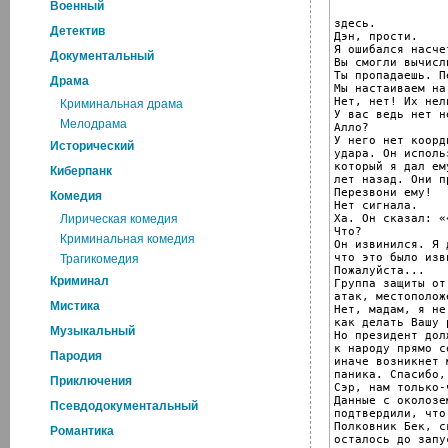
Военный
здесь.

Детектив
Дэн, прости.

Я ошибался насче
Документальный
Вы смогли вычисл
Ты пропадаешь. П
Драма
Мы настаиваем на
Нет, нет! Их нел
Криминальная драма
У вас ведь нет н
Мелодрама
Алло?

У него нет коорд
Исторический
удара. Он исполь
который я дал ем
Киберпанк
лет назад. Они п
Перезвони ему!

Комедия
Нет сигнала.

Ха. Он сказал: «
Лирическая комедия
Что?

Криминальная комедия
Он извинился. Я д
что это было изв
Трагикомедия
Пожалуйста...

Криминал
Группа защиты от
атак, местополож
Мистика
Нет, мадам, я не
как делать Вашу 
Музыкальный
Но президент дол
к народу прямо се
Пародия
иначе возникнет 
паника. Спасибо,
Приключения
Сэр, нам только-
Данные с околозе
Псевдодокументальный
подтвердили, что
Полковник Бек, с
Романтика
осталось до запу