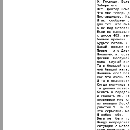
О, Господи. Боже
Забери его.

Нет. Доктор Лема
Что мне теперь д
Лос-анджелес, Ка
Итак, сообщаем с
для тех, кто пыт
а не под метеори
Если вы направля
с шоссе 405, вам
больше времени.

Будьте готовы к 
Давай, возьми тр
Привет, это Дженн
Пожалуйста, оста
Дженни. Послушай
папа. Слушай оче
Ты в большой опа
мой бывший напар
Помнишь его? Вот
кое-что очень пл
И ты в опасности
Когда получишь э
ты должна позвон
бежать в городск
и сказать им, чт
позвонили мне ил
из полиции Лос-А
участок 9. Ты пон
Это серьезно, ма
Я люблю тебя.

Беги же, беги пр
Ввиду непредсказ
ситуации с метео
всем водителям р