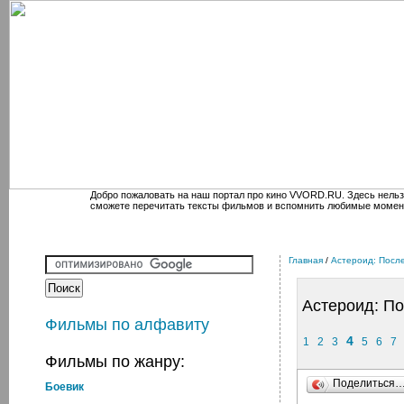
Добро пожаловать на наш портал про кино VVORD.RU. Здесь нельз
сможете перечитать тексты фильмов и вспомнить любимые момен
Главная
/
Астероид: Посл
Астероид: П
Фильмы по алфавиту
4
1
2
3
5
6
7
Фильмы по жанру:
Поделиться
Боевик