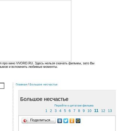
л про кино VVORD.RU. Здесь нельзя скачать фильмы, зато Вы
льмов и вспомнить любимые моменты.
Главная
/
Большое несчастье
Большое несчастье
Перейти к цитатам фильма
11
1
2
3
4
5
6
7
8
9
10
12
13
Поделиться…