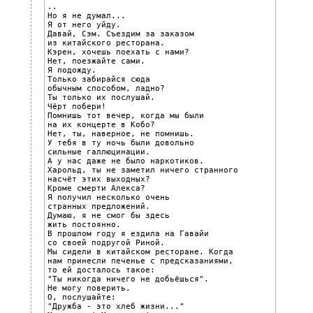
..

Но я не думал...

Я от него уйду.

Давай, Сэм. Съездим за заказом

из китайского ресторана.

Кэрен, хочешь поехать с нами?

Нет, поезжайте сами.

Я подожду.

Только забирайся сюда

обычным способом, ладно?

Ты только их послушай.

Чёрт побери!

Помнишь тот вечер, когда мы были

на их концерте в Кобо?

Нет, ты, наверное, не помнишь.

У тебя в ту ночь были довольно

сильные галлюцинации.

А у нас даже не было наркотиков.

Харольд, ты не заметил ничего странного

насчёт этих выходных?

Кроме смерти Алекса?

Я получил несколько очень

странных предложений.

Думаю, я не смог бы здесь

жить постоянно.

В прошлом году я ездила на Гавайи

со своей подругой Риной.

Мы сидели в китайском ресторане. Когда

нам принесли печенье с предсказаниями,

то ей досталось такое:

"Ты никогда ничего не добьёшься".

Не могу поверить.

О, послушайте:

"Дружба - это хлеб жизни..."
