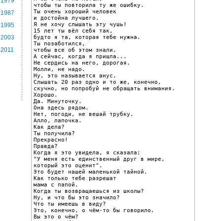
1979
чтобы ты повторила ту же ошибку.

Ты очень хороший человек

1987
и достойна лучшего.

Я не хочу слышать эту чушь!

1995
15 лет ты вёл себя так,

будто я та, которая тебе нужна.

2003
Ты позаботился,

2011
чтобы все об этом знали.

А сейчас, когда я пришла...

Не сердись на него, дорогая.

Молли, не надо.

Ну, это называется анус.

Слышать 20 раз одно и то же, конечно,

скучно, но попробуй не обращать внимания.

Хорошо.

Да. Минуточку.

Она здесь рядом.

Нет, погоди, не вешай трубку.

Алло, лапочка.

Как дела?

Ты получила?

Прекрасно!

Правда?

Когда я это увидела, я сказала:

"У меня есть единственный друг в мире,

который это оценит".

Это будет нашей маленькой тайной.

Как только тебе разрешат

мама с папой.

Когда ты возвращаешься из школы?

Ну, и что бы это значило?

Что ты имеешь в виду?

Это, конечно, о чём-то бы говорило.

Вы это о чём?
