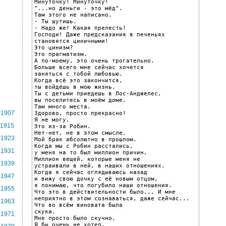
Минуточку! Минуточку!

"...но деньги - это мёд".

Там этого не написано.

- Ты шутишь.

- Надо же! Какая прелесть!

Господи! Даже предсказания в печеньях

становятся циничными!

Это цинизм?

Это прагматизм.

А по-моему, это очень трогательно.

Больше всего мне сейчас хочется

заняться с тобой любовью.

Когда всё это закончится,

ты войдёшь в мою жизнь.

Ты с детьми приедешь в Лос-Анджелес,

вы поселитесь в моём доме.

Там много места.

1907
Здорово, просто прекрасно!

Я не могу.

1915
Это из-за Робин.

Нет-нет, не в этом смысле.

1923
Мой брак абсолютно в прошлом.

Когда мы с Робин расстались,

1931
у меня на то был миллион причин.

Миллион вещей, которые меня не

1939
устраивали в ней, в наших отношениях.

Когда я сейчас оглядываюсь назад

1947
и вижу свою дочку с её новым отцом,

я понимаю, что погубило наши отношения.

1955
Что это в действительности было... И мне

неприятно в этом сознаваться, даже сейчас...

1963
Что во всём виновата была

скука.

1971
Мне просто было скучно.

Я бы очень не хотел,
