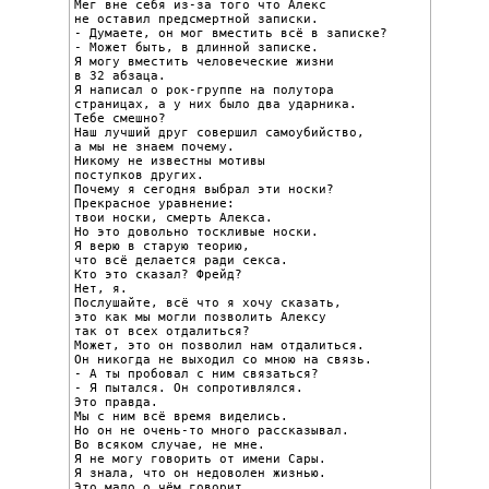
Мег вне себя из-за того что Алекс

не оставил предсмертной записки.

- Думаете, он мог вместить всё в записке?

- Может быть, в длинной записке.

Я могу вместить человеческие жизни

в 32 абзаца.

Я написал о рок-группе на полутора

страницах, а у них было два ударника.

Тебе смешно?

Наш лучший друг совершил самоубийство,

а мы не знаем почему.

Никому не известны мотивы

поступков других.

Почему я сегодня выбрал эти носки?

Прекрасное уравнение:

твои носки, смерть Алекса.

Но это довольно тоскливые носки.

Я верю в старую теорию,

что всё делается ради секса.

Кто это сказал? Фрейд?

Нет, я.

Послушайте, всё что я хочу сказать,

это как мы могли позволить Алексу

так от всех отдалиться?

Может, это он позволил нам отдалиться.

Он никогда не выходил со мною на связь.

- А ты пробовал с ним связаться?

- Я пытался. Он сопротивлялся.

Это правда.

Мы с ним всё время виделись.

Но он не очень-то много рассказывал.

Во всяком случае, не мне.

Я не могу говорить от имени Сары.

Я знала, что он недоволен жизнью.

Это мало о чём говорит.
