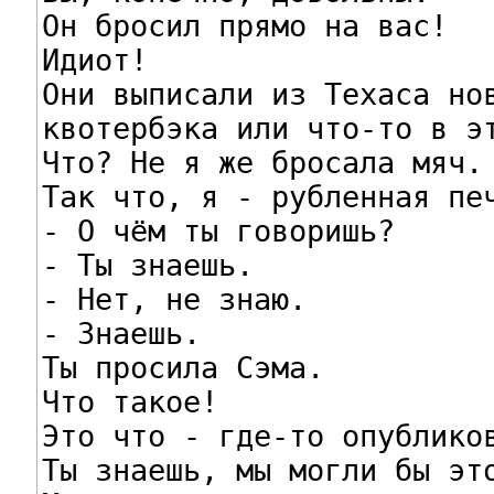
Он бросил прямо на вас!

Идиот!

Они выписали из Техаса нов
квотербэка или что-то в эт
Что? Не я же бросала мяч.

Так что, я - рубленная печ
- О чём ты говоришь?

- Ты знаешь.

- Нет, не знаю.

- Знаешь.

Ты просила Сэма.

Что такое!

Это что - где-то опубликов
Ты знаешь, мы могли бы это