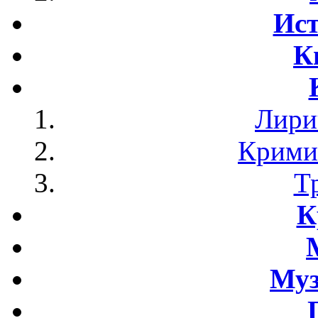
Ист
К
Лири
Крими
Т
К
Му