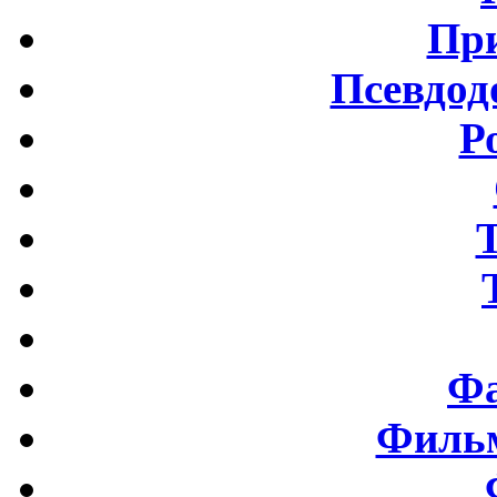
Пр
Псевдод
Р
Фа
Фильм