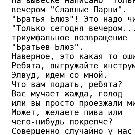
На вывеске написано "Тольк
вечером "Славные Парни".

"Братья Блюз"! Это надо чи
"Только сегодня вечером...
триумфальное возвращение

"Братьев Блюз".

Наверное, это какая-то оши
Ребята, выгружайте инструм
Элвуд, идем со мной.

Что вам подать, ребята?

Вас мучает жажда, голод

или вы просто проезжали ми
Может, желаете пива или

чего-нибудь покрепче?

Совершенно случайно у нас
