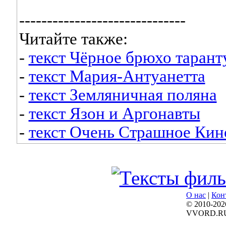
------------------------------
Читайте также:
-
текст Чёрное брюхо тарант
-
текст Мария-Антуанетта
-
текст Земляничная поляна
-
текст Язон и Аргонавты
-
текст Очень Страшное Кин
О нас
|
Кон
© 2010-202
VVORD.R