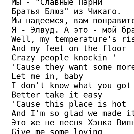
Мы - "Славные Парни

Братья Блюз" из Чикаго.

Мы надеемся, вам понравитс
Я - Элвуд. А это - мой бра
Well, my temperature's ris
And my feet on the floor

Crazy people knockin '

'Cause they want some more
Let me in, baby

I don't know what you got

Better take it easy

'Cause this place is hot

And I'm so glad we made it
Это же не песня Хэнка Виль
Give me some loving
