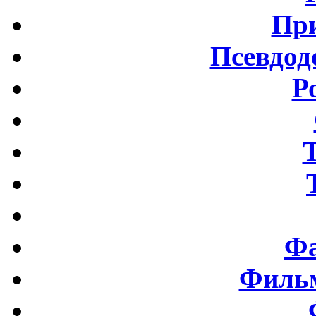
Пр
Псевдод
Р
Фа
Фильм