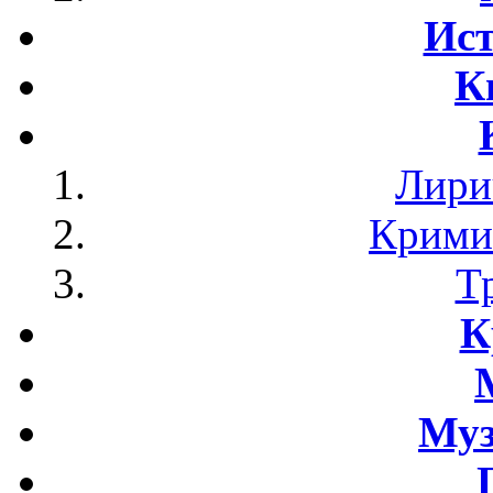
Ист
К
Лири
Крими
Т
К
Му