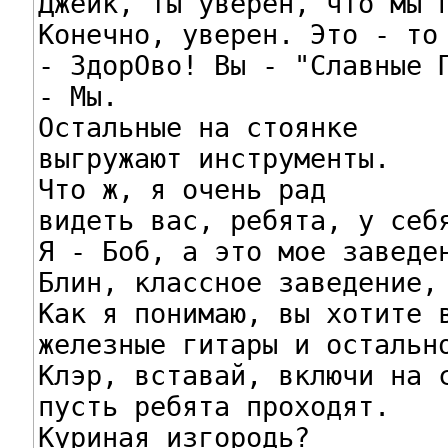
Джейк, ты уверен, что мы п
Конечно, уверен. Это - то 
- ЗдорОво! Вы - "Славные П
- Мы.

Остальные на стоянке

выгружают инструменты.

Что ж, я очень рад

видеть вас, ребята, у себя
Я - Боб, а это мое заведен
Блин, классное заведение, 
Как я понимаю, вы хотите в
железные гитары и остально
Клэр, вставай, включи на с
пусть ребята проходят.

Куриная изгородь?
