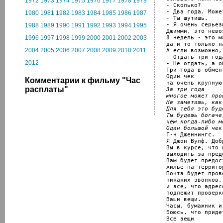
1972
1973
1974
1975
1976
1977
1978
1979
- Сколько?

- Два года. Може
1980
1981
1982
1983
1984
1985
1986
1987
- Ты шутишь.

- Я очень серьезн
1988
1989
1990
1991
1992
1993
1994
1995
Джимми, это нево
8 недель - это м
1996
1997
1998
1999
2000
2001
2002
2003
да и то только на
2004
2005
2006
2007
2008
2009
2010
2011
А если возможно,
- Отдать три год
2012
- Не отдать, а о
Три года в обмен
Один чек

Комментарии к фильму "Час
расплаты"
За три года
многое может про
Не заметишь, как
Для тебя это буд
Ты будешь богаче
чем когда-либо м
Один большой чек

Г-н Дженнингс.

Я Джон Вулф. Доб
Вы в курсе, что 
выходить за пред
Вам будет предос
жилье на территор
Почта будет пров
никаких звонков,

и все, что адрес
подлежит проверке
Ваши вещи.

Часы, бумажник и
Боюсь, что приде
Все вещи
