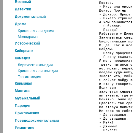
Военный
Портер.

- Мисс или миссис
Детектив
Доктор Портер.

- Доктор. Прошу 
Документальный
- Ничего страшног
А чем занимается
Драма
- Я биолог.

- Правда?

Криминальная драма
Работаете у Джимм
Мелодрама
Занимаетесь свер
биологическим пр
Исторический
О, да. Как и все
Пойдем.

Киберпанк
- Прошу прощения?
- Я хочу сказать.
Комедия
Я могу продолжат
тщетно пытаясь о
Лирическая комедия
но, может, перей
Криминальная комедия
поедем куда-нибуд
Знаете что, Майкл
Трагикомедия
Я сейчас пойду в
Криминал
и стану говорить
Если вам

Мистика
захочется серьез
вы знаете, где м
Музыкальный
Понятно. Было пр
Сдаетесь так сраз
Пародия
Во вторую попытк
Не верю по собст
Приключения
- До свиданья.

- До свиданья.

Псевдодокументальный
- Майк!

- Джимми!

Романтика
- Привет!
