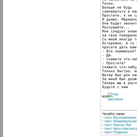
Точно.

Больше не буду

сомневаться в ва
Простите, я не с
Я думал, Марианн
Она будет звонит
Послушайте...

Мне следует извин
за свое поведени
Со мной иногда т
Осторожно. А то 
просите дать вам
- Все нормально?

- Да.

- Скажите что-ни
- Простите?

Скажите что-нибу
Только быстро, и
Ветер был для на
За мной был должо
Теперь мы в расче
Будьте с ним
----------------------------
Читайте также:
-
текст Воспоминания
-
текст Можжевельник
-
текст Король Лир
-
текст Августовская 
-
текст Подмена