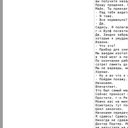
вы получите наза
Прошу прощения. 
Майк. Ты приехал.
- Рад тебя видеть
- Я тоже.

- Все нормально?

- Да.

Садись. Я полагаю
г-н Вулф посвяти
Да. Заодно забра
которые я умудри
Извини.

- Что это?

- Прибор для уни
Мы введем изотоп
в твой мозг и по
По окончании раб
сотрет память до
Мы не варвары, м
Хорошо.

- Ну и во что я 
Начинаем.

Впечатляет.

Это был самый ма
Сейчас приносит 
Простите, г-н Рет
Можно вас на мину
Цикл закончен.
Начинаем передач

Я сдаюсь! Сдаюсь!
Никогда не сдавай
Доктор Портер. М
не напустили на 