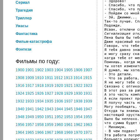
- Здорово!

Cериал
- Спасибо, что пр
- Спасибо, что п
Трагедия
- Пойдем со мной.
- Эй, Джимми...

Триллер
Так-то лучше. Спа
Подожди.

Ужасы
Сигнализация отк
Фантастика

Пена была бы теб
Фильм-катастрофа
Даже красивый ко
Говори, что тебе
Фэнтези
Я тебя давно знаю
и могу сразу сказ
когда тебе от ме
Фильмы по году:
Помнишь, когда м
ты хотел изменит
1900
1901
1902
1903
1904
1905
1906
1907
Я думал, мы хоте
- Это детали.

1908
1909
1910
1911
1912
1913
1914
1915
- Что за работа,
Я не могу тебе с
1916
1917
1918
1919
1920
1921
1922
1923
Связано с оптикой
В этот раз за ра
1924
1925
1926
1927
1928
1929
1930
1931
А это часть компа
А если проект пр
1932
1933
1934
1935
1936
1937
1938
1939
Я получу часть ни
Могу пообещать, 
1940
1941
1942
1943
1944
1945
1946
1947
Откуда ты знаешь
настоящий хруста
1948
1949
1950
1951
1952
1953
1954
1955
Было бы неплохо.
что сумма будет 
1956
1957
1958
1959
1960
1961
1962
1963
- Минимум.

- В чем подвох?

1964
1965
1966
1967
1968
1969
1970
1971
Эта работа потреб
большего количес