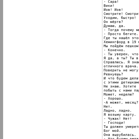
- Сара!

Вики!

Иов! Иов!

Смотрите! Смотрит
Уходим, быстро!

Он мёртв?

Думаю, да.

- Тогда почему м
- Просто бегите.

Где ты нашёл это
Хемингфорд в 19 м
Мы пойдём пешком?
- Конечно.

- Ты уверен, что
Я да, а ты? Ты в
Справлюсь. Я знаю
отличного врача.

Поверить не могу.
Ревнуешь?

И что будем делат
с этими детишками
Не знаю. Хотите

побыть с нами па
Может, неделю?

- Хорошо.

-А может, месяц?

Нет.

Ладно, ладно.

Я возьму карту.

- Чужак! Нет!

- Господи!

Ты должен умереть
Бог мой.

Она вырубилась.

- Что будем дела