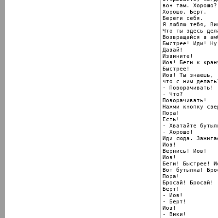
вон там. Хорошо?

Хорошо. Берт.

Береги себя.

Я люблю тебя, Вик
Что ты здесь дела
Возвращайся в амб
Быстрее! Иди! Ну 
Давай!

Извините!

Иов! Беги к крану
Быстрее!

Иов! Ты знаешь,

что с ним делать?
- Поворачивать!

- Что?

Поворачивать!

Нажми кнопку свер
Пора!

Есть!

- Хватайте бутылк
- Хорошо!

Иди сюда. Зажигае
Иов!

Вернись! Иов!

Иов!

Беги! Быстрее! Ио
Вот бутылка! Бро
Пора!

Бросай! Бросай!

Берт!

- Иов!

- Берт!

Иов!

- Вики!
