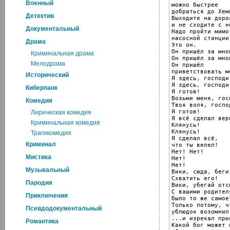
Военный
можно быстрее

добраться до Хем
Детектив
Выходите на дорог
и не сходите с н
Документальный
Надо пройти мимо

насосной станции.
Драма
Это он.

Он пришёл за мной
Криминальная драма
Он пришёл за мной
Мелодрама
Он пришёл

приветствовать ме
Исторический
Я здесь, господи!
Я здесь, господи!
Киберпанк
Я готов!

Возьми меня, госп
Комедия
Твоя воля, господ
Я готов!

Лирическая комедия
Я всё сделал верн
Криминальная комедия
Клянусь!

Клянусь!

Трагикомедия
Я сделал всё,

Криминал
что ты велел!

Нет! Нет!

Мистика
Нет!

Нет!

Музыкальный
Вики, сюда, беги
Схватить его!

Пародия
Вики, убегай отсю
С вашими родителя
Приключения
было то же самое?
Только потому, ч
Псевдодокументальный
ублюдок возомнил
...и изрекал при
Романтика
Какой бог может 