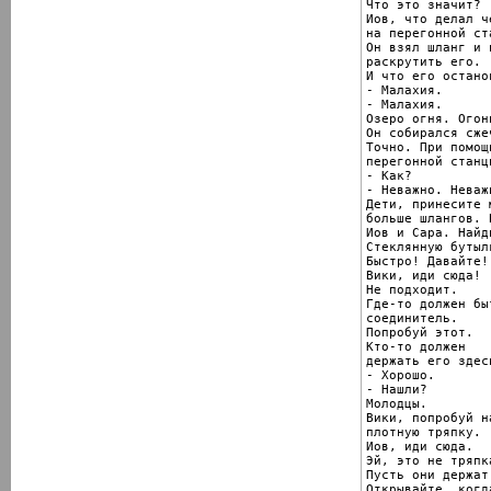
Что это значит?

Иов, что делал ч
на перегонной ста
Он взял шланг и 
раскрутить его.

И что его останов
- Малахия.

- Малахия.

Озеро огня. Огонь
Он собирался сже
Точно. При помощи
перегонной станци
- Как?

- Неважно. Неважн
Дети, принесите 
больше шлангов. 
Иов и Сара. Найд
Стеклянную бутылк
Быстро! Давайте!

Вики, иди сюда!

Не подходит.

Где-то должен быт
соединитель.

Попробуй этот.

Кто-то должен

держать его здесь
- Хорошо.

- Нашли?

Молодцы.

Вики, попробуй на
плотную тряпку.

Иов, иди сюда.

Эй, это не тряпка
Пусть они держат
Открывайте, когд