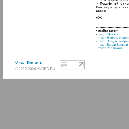
- Пошлём ей откр
Нам пора убирать
КОНЕЦ
----------------------------
Читайте также:
-
текст 31-й км
-
текст Любовь после
-
текст Всегда говори
-
текст Вилли Вонка 
-
текст Репликант
О нас
|
Контакты
© 2010-2026 VVORD.RU