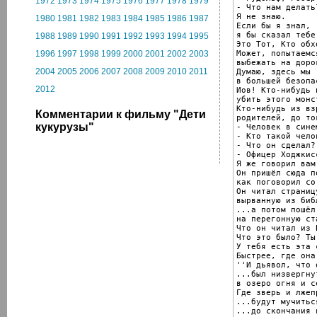
1972
1973
1974
1975
1976
1977
1978
1979
- Что нам делать?
Я не знаю.

1980
1981
1982
1983
1984
1985
1986
1987
Если бы я знал,

я бы сказал тебе.
1988
1989
1990
1991
1992
1993
1994
1995
Это Тот, Кто обх
Может, попытаемся
1996
1997
1998
1999
2000
2001
2002
2003
выбежать на дорог
2004
2005
2006
2007
2008
2009
2010
2011
Думаю, здесь мы

в большей безопа
2012
Иов! Кто-нибудь 
убить этого монст
Кто-нибудь из вз
Комментарии к фильму "Дети
родителей, до то
кукурузы"
- Человек в синем
- Кто такой чело
- Что он сделал?

- Офицер Ходжкисс
Я же говорил вам.
Он пришёл сюда п
как поговорил со
Он читал страницу
вырванную из библ
...а потом пошёл

на перегонную ста
Что он читал из 
Что это было? Ты
У тебя есть эта 
Быстрее, где она.
''И дьявол, что 
...был низвергнут
в озеро огня и се
Где зверь и лжеп
...будут мучитьс
...до скончания 