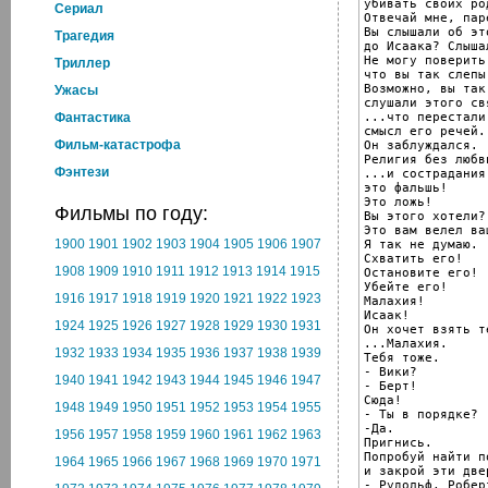
убивать своих ро
Cериал
Отвечай мне, паре
Вы слышали об это
Трагедия
до Исаака? Слышал
Не могу поверить,
Триллер
что вы так слепы.
Возможно, вы так 
Ужасы
слушали этого св
...что перестали
Фантастика
смысл его речей.

Фильм-катастрофа
Он заблуждался.

Религия без любви
Фэнтези
...и сострадания 
это фальшь!

Это ложь!

Фильмы по году:
Вы этого хотели?

Это вам велел ваш
1900
1901
1902
1903
1904
1905
1906
1907
Я так не думаю.

Схватить его!

1908
1909
1910
1911
1912
1913
1914
1915
Остановите его!

Убейте его!

1916
1917
1918
1919
1920
1921
1922
1923
Малахия!

Исаак!

1924
1925
1926
1927
1928
1929
1930
1931
Он хочет взять те
...Малахия.

1932
1933
1934
1935
1936
1937
1938
1939
Тебя тоже.

- Вики?

1940
1941
1942
1943
1944
1945
1946
1947
- Берт!

Сюда!

1948
1949
1950
1951
1952
1953
1954
1955
- Ты в порядке?

-Да.

1956
1957
1958
1959
1960
1961
1962
1963
Пригнись.

Попробуй найти по
1964
1965
1966
1967
1968
1969
1970
1971
и закрой эти две
- Рудольф, Робер