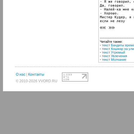
- Я же говорил, 
Да, говорил.

- Налей-ка мне к
- Хорошо.

Мистер Кудер, я г
если не лезу
----------------------------
Читайте также:
-
текст Бандиты врем
-
текст Кошмар на ули
-
текст Угрюмый
-
текст Увлечения
-
текст Молчание
О нас
|
Контакты
© 2010-2026 VVORD.RU