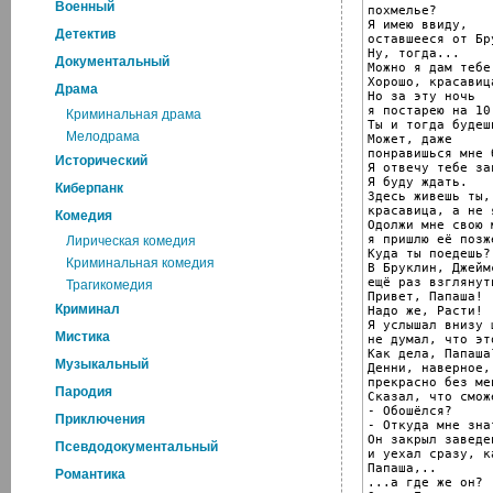
Военный
похмелье?

Я имею ввиду,

Детектив
оставшееся от Бр
Ну, тогда...

Документальный
Можно я дам тебе
Хорошо, красавица
Драма
Но за эту ночь

я постарею на 10 
Криминальная драма
Ты и тогда будеш
Мелодрама
Может, даже

понравишься мне 
Исторический
Я отвечу тебе зав
Я буду ждать.

Киберпанк
Здесь живешь ты,

красавица, а не я
Комедия
Одолжи мне свою 
я пришлю её позже
Лирическая комедия
Куда ты поедешь?

Криминальная комедия
В Бруклин, Джейм
ещё раз взглянут
Трагикомедия
Привет, Папаша!

Криминал
Надо же, Расти!

Я услышал внизу 
Мистика
не думал, что эт
Как дела, Папаша?
Музыкальный
Денни, наверное,

прекрасно без ме
Пародия
Сказал, что сможе
- Обошёлся?

Приключения
- Откуда мне знат
Он закрыл заведен
Псевдодокументальный
и уехал сразу, к
Папаша,..

Романтика
...а где же он?
