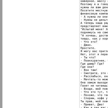
наверное, массу 
Поэтому я и говор
нужны ли вам день
Посетите местную

финансовую компан
- А нужны ли они
- Нужны не деньг
А теперь наша ра
представляет вам
"Испытай меня! Х
поднимусь на сам
"А хочешь, доста
тиару, как у кор
- Что это?

- Джаз.

Простите.

Я могу вас пригл
Нет, этот я перес
- Ты что?

- Поаккуратнее, 
Где дамы? Где?

Где они?

- Вон там!

- Смотрите, это 
- Расслабься, он
- Мечтать-то можн
Она замуж выходит
Газет не читаешь?
- Входи, мой пов
- Что это тут, т
- Похоже, что так
- Спорим, кофе у
Ты прав, мой пов
- Привет, Джо!

- Как я рад вас 