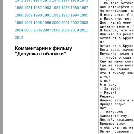
1972
1973
1974
1975
1976
1977
1978
1979
- Им тоже осточе
Вам осточертел Б
1980
1981
1982
1983
1984
1985
1986
1987
Мы переживали, м
Я испугался. Я н
1988
1989
1990
1991
1992
1993
1994
1995
в Бруклине, вот 
Джо, налей моим

1996
1997
1998
1999
2000
2001
2002
2003
друзьям выпить. 
2004
2005
2006
2007
2008
2009
2010
2011
Я боялся, что чт
Или что ты решила
2012
остаться в Брукли
Я?

Остаться в Брукли
Комментарии к фильму
Бога ради, зачем
"Девушка с обложки"
Бруклине после в
...чтобы отсюда 
Кем вы меня счита
Где же ваши напит
Джо, ты слышал,

что я выхожу заму
А ты?

А вы?

Это так.

- За тебя!

- Расти!

Решено.

Именно этого я х
Правда ведь?

Вот,..

...получила.

Заплатите ему.

Постой, красавица
Впервые вижу,

чтобы она так на
Вы ей подарили,
