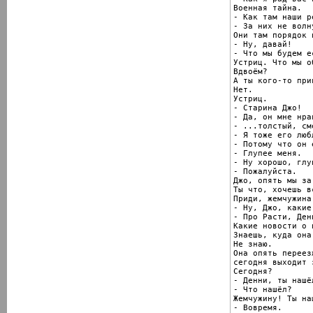
Военная тайна.

- Как там наши р
- За них не волну
Они там порядок 
- Ну, давай!

- Что мы будем ес
Устриц. Что мы о
Вдвоём?

А ты кого-то при
Нет.

Устриц.

- Старина Джо!

- Да, он мне нра
- ...толстый, см
- Я тоже его люб
- Потому что он 
- Глупее меня.

- Ну хорошо, глу
- Пожалуйста.

Джо, опять мы за 
Ты что, хочешь в
Приди, жемчужина!
- Ну, Джо, какие
- Про Расти, Денн
Какие новости о 
Знаешь, куда она
Не знаю.

Она опять переез
сегодня выходит 
Сегодня?

- Денни, ты нашёл
- Что нашёл?

Жемчужину! Ты на
- Вовремя.
