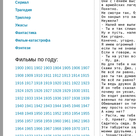
Они с Гением выст
Cериал
в армейских лагер
Понятно.

Трагедия
Не смотри так, б
Он закрыл это за
Триллер
Неужели?

- Налей мне выпит
Ужасы
- Ты и так слишк
Ну и пусть, налей
Фантастика
Как угодно.

Фильм-катастрофа
Конечно, угодно.

Я имею огромный у
Фэнтези
если ты не знаешь
Если я говорю, н
- Ты на устах вс
Фильмы по году:
- Ну, да.

Но для тебя я ни
1900
1901
1902
1903
1904
1905
1906
1907
Скажи это, Джо, 
Не всё ли равно,

1908
1909
1910
1911
1912
1913
1914
1915
раз ты так думаеш
Не всё ли равно?

1916
1917
1918
1919
1920
1921
1922
1923
Ты ведь дружок Д
И он тебе сказал,
1924
1925
1926
1927
1928
1929
1930
1931
почему он уехал, 
Он ездит развлека
1932
1933
1934
1935
1936
1937
1938
1939
военных по лагеря
Обманывает он теб
1940
1941
1942
1943
1944
1945
1946
1947
ему просто осточ
А кому нет?

1948
1949
1950
1951
1952
1953
1954
1955
- Расти, мы тебя
- О, привет, при
1956
1957
1958
1959
1960
1961
1962
1963
Садитесь сюда. В
Эти табуретки за
1964
1965
1966
1967
1968
1969
1970
1971
моими друзьями. 
- Здравствуйте.
