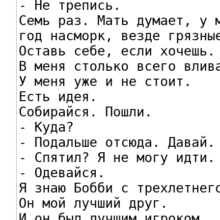
- Не трепись.

Семь раз. Мать думает, у м
год насморк, везде грязные
Оставь себе, если хочешь.

В меня столько всего влива
У меня уже и не стоит.

Есть идея.

Собирайся. Пошли.

- Куда?

- Подальше отсюда. Давай.

- Спятил? Я не могу идти.

- Одевайся.

Я знаю Бобби с трехлетнего
Он мой лучший друг.

И он был лучшим игроком
