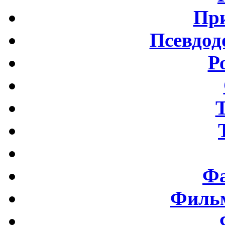
Пр
Псевдод
Р
Фа
Фильм