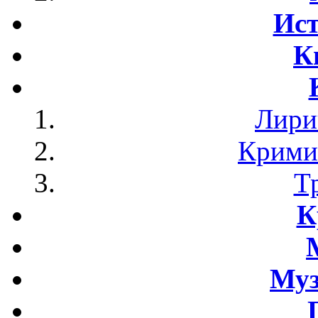
Ист
К
Лири
Крими
Т
К
Му