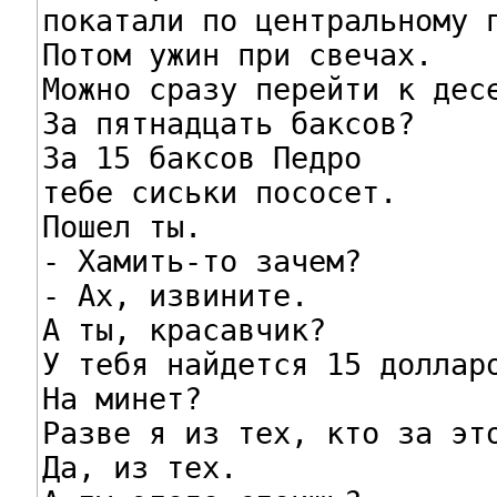
покатали по центральному п
Потом ужин при свечах.

Можно сразу перейти к десе
За пятнадцать баксов?

За 15 баксов Педро

тебе сиськи пососет.

Пошел ты.

- Хамить-то зачем?

- Ах, извините.

А ты, красавчик?

У тебя найдется 15 долларо
На минет?

Разве я из тех, кто за это
Да, из тех.
