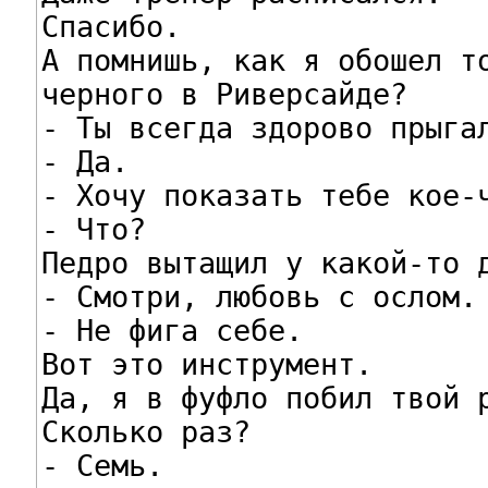
Спасибо.

А помнишь, как я обошел то
черного в Риверсайде?

- Ты всегда здорово прыгал
- Да.

- Хочу показать тебе кое-ч
- Что?

Педро вытащил у какой-то д
- Смотри, любовь с ослом.

- Не фига себе.

Вот это инструмент.

Да, я в фуфло побил твой р
Сколько раз?

- Семь.
