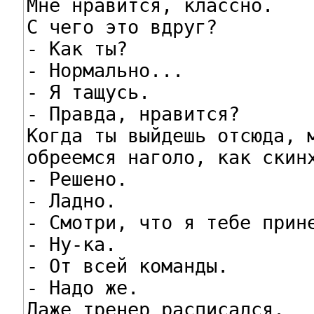
Мне нравится, классно.

С чего это вдруг?

- Как ты?

- Нормально...

- Я тащусь.

- Правда, нравится?

Когда ты выйдешь отсюда, м
обреемся наголо, как скинх
- Решено.

- Ладно.

- Смотри, что я тебе прине
- Ну-ка.

- От всей команды.

- Надо же.

Даже тренер расписался.
