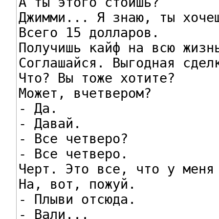
А ты этого стоишь?

Джимми... Я знаю, ты хочеш
Всего 15 долларов.

Получишь кайф на всю жизнь
Соглашайся. Выгодная сделк
Что? Вы тоже хотите?

Может, вчетвером?

- Да.

- Давай.

- Все четверо?

- Все четверо.

Черт. Это все, что у меня 
На, вот, пожуй.

- Плыви отсюда.

- Вали...
