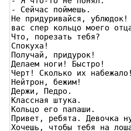
- Я что-то не понял.

- Сейчас поймешь.

Не придуривайся, ублюдок! 
вас спер кольцо моего отца
Что, порезать тебя?

Спокуха!

Получай, придурок!

Делаем ноги! Быстро!

Черт! Сколько их набежало!
Нейтрон, бежим!

Держи, Педро.

Классная штука.

Кольцо его папаши.

Привет, ребята. Девочка ну
Хочешь, чтобы тебя на лоша