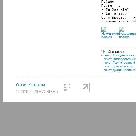
Пойдём.

Привет...

- Ты Хан Кён?

- Да, а ты...

О, я просто... Я 
подружиться с то
----------------------------
Читайте также:
-
текст Холодный свет
-
текст Филадельфийс
-
текст Таинственный
-
текст Красный шар
-
текст Дикая невинно
О нас
|
Контакты
© 2010-2026 VVORD.RU