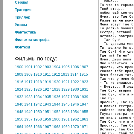
- Мама...

Cериал
Ты что-то скрыва
Твой отец...

Трагедия
любил ещё кое-ког
Нуна, это Тае Сун
Триллер
Разве ты не помн
Меня зовут Тае С
Ужасы
Ты должна помнит
Сестра, вставай 
Фантастика
Вставай, завтрак
Фильм-катастрофа
- Тае Сун!

- Ты удивила меня
Фэнтези
Ты, должно быть,
Тае Сун! Что слу
Где ты? Ты ел?

Фильмы по году:
Нуна, дыши пока 
Мне нравиться, ч
1900
1901
1902
1903
1904
1905
1906
1907
Прости, что прош
сказал тебе правд
1908
1909
1910
1911
1912
1913
1914
1915
Меня бросил тот,
Так что у меня б
1916
1917
1918
1919
1920
1921
1922
1923
- Ты не злишься, 
- Вчера... Я ход
1924
1925
1926
1927
1928
1929
1930
1931
Тае Сун, авария 
Тае Сун, что я н
1932
1933
1934
1935
1936
1937
1938
1939
Тае Сун.

Проснись, Тае Сун
1940
1941
1942
1943
1944
1945
1946
1947
Я плохая сестра.
собственного брат
1948
1949
1950
1951
1952
1953
1954
1955
Глупая сестра, к
не знала своего б
1956
1957
1958
1959
1960
1961
1962
1963
Тае Сун, что я н
Прости... Тае Сун
1964
1965
1966
1967
1968
1969
1970
1971
Вставай, Тае Сун
Тае Сун, твой те