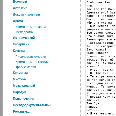
Военный
Стой спокойно.

Что?

Детектив
Хае-Хае-Хае Вон..
Сделать это? Здес
Документальный
Конечно, крошка!

Мистер, что вы г
Драма
Чёрт, я уже на п
Я был неправ. Мо
Криминальная драма
умереть прямо зде
Мелодрама
Всё закончилось,
Что значит закон
Исторический
Зачем пришла и в
Я хотела хорошо 
Киберпанк
Эй! Все смотрите.
Вау, Класс!

Комедия
Было хорошо?

Ставлю, что этот
Лирическая комедия
тоскует без тебя.
Криминальная комедия
Хае Вон, ты норм
- Алло?

Трагикомедия
- Это... Тае Сун.
Криминал
- О, Тае Сун...

- Ты встречалась
Мистика
Ты так сильно ег
Я страдаю из-за 
Музыкальный
Нуна... Ты плохая
Тае Сун... Тае Су
Пародия
Я хочу увидеть т
Я правда хочу ув
Приключения
Тае Сун.

Тае Сун.

Псевдодокументальный
Папа...

Нет...

Романтика
- Я не знаю его..