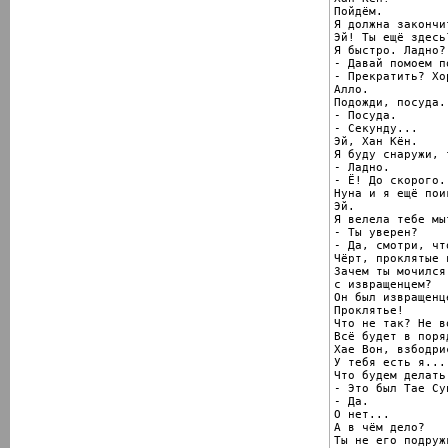
Пойдём.

Я должна закончит
Эй! Ты ещё здесь?
Я быстро. Ладно?

- Давай помоем п
- Прекратить? Хо
Алло.

Подожди, посуда.

- Посуда.

- Секунду...

Эй, Хан Кён.

Я буду снаружи, 
- Ладно.

- Ё! До скорого.

Нуна и я ещё поиг
Эй.

Я велела тебе мы
- Ты уверен?

- Да, смотри, чт
Чёрт, проклятые 
Зачем ты мочился 
с извращенцем?

Он был извращенце
Проклятье!

Что не так? Не в
Всё будет в поряд
Хае Вон, взбодрис
У тебя есть я...

Что будем делать
- Это был Тае Сун
- Да.

О нет...

А в чём дело?

Ты не его подружк