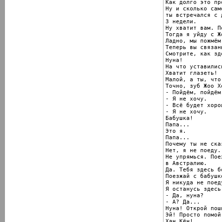
Как долго это пр
Ну и сколько сам
ты встречался с 
3 недели.

Ну хватит вам. П
Тогда я уйду с Ж
Ладно, мы пожмём.
Теперь вы связаны
Смотрите, как здо
Нуна!

На что уставились
Хватит глазеть!

Малой, а ты, что
Точно, зуб Жоо Хо
- Пойдём, пойдём.
- Я не хочу.

- Всё будет хорош
- Я не хочу.

Бабушка!

Папа...

Это я.

Папа...

Почему ты не ска
Нет, я не поеду.

Не упрямься. Пое
в Австралию.

Да. Тебя здесь б
Поезжай с бабушк
Я никуда не поеду
Я останусь здесь
- Да, нуна?

- А? Да...

Нуна! Открой поши
Эй! Просто помой
Хан Кён!
