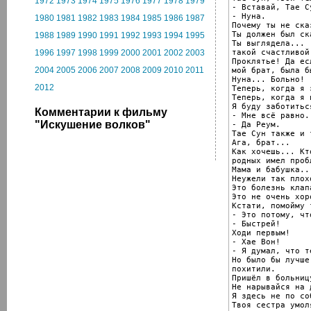
1972
1973
1974
1975
1976
1977
1978
1979
- Вставай, Тае С
- Нуна.

1980
1981
1982
1983
1984
1985
1986
1987
Почему ты не ска
Ты должен был ск
1988
1989
1990
1991
1992
1993
1994
1995
Ты выглядела...

такой счастливой.
1996
1997
1998
1999
2000
2001
2002
2003
Проклятье! Да ес
2004
2005
2006
2007
2008
2009
2010
2011
мой брат, была б
Нуна... Больно!

2012
Теперь, когда я 
Теперь, когда я 
Я буду заботитьс
Комментарии к фильму
- Мне всё равно.

"Искушение волков"
- Да Реум.

Тае Сун также и 
Ага, брат...

Как хочешь... Кт
родных имел проб
Мама и бабушка...
Неужели так плохо
Это болезнь клап
Это не очень хоро
Кстати, помойму 
- Это потому, чт
- Быстрей!

Ходи первым!

- Хае Вон!

- Я думал, что т
Но было бы лучше
похитили.

Пришёл в больниц
Не нарывайся на 
Я здесь не по со
Твоя сестра умол