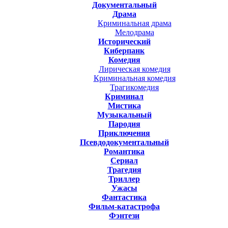
Документальный
Драма
Криминальная драма
Мелодрама
Исторический
Киберпанк
Комедия
Лирическая комедия
Криминальная комедия
Трагикомедия
Криминал
Мистика
Музыкальный
Пародия
Приключения
Псевдодокументальный
Романтика
Cериал
Трагедия
Триллер
Ужасы
Фантастика
Фильм-катастрофа
Фэнтези