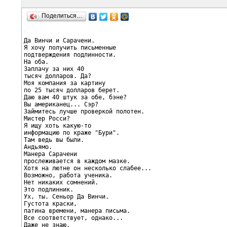
Поделиться…
Да Винчи и Сарачени.

Я хочу получить письменные

подтверждения подлинности.

На оба.

Заплачу за них 40

тысяч долларов. Да?

Моя компания за картину

по 25 тысяч долларов берет.

Даю вам 40 штук за обе, бэне?

Вы американец... Сэр?

Займитесь лучше проверкой полотен.

Мистер Росси?

Я ищу хоть какую-то

информацию по краже "Бури".

Там ведь вы были.

Андьямо.

Манера Сарачени

прослеживается в каждом мазке.

Хотя на лютне он несколько слабее...

Возможно, работа ученика.

Нет никаких сомнений.

Это подлинник.

Ух, ты. Сеньор Да Винчи.

Густота краски,

патина времени, манера письма.

Все соответствует, однако...

Даже не знаю.
