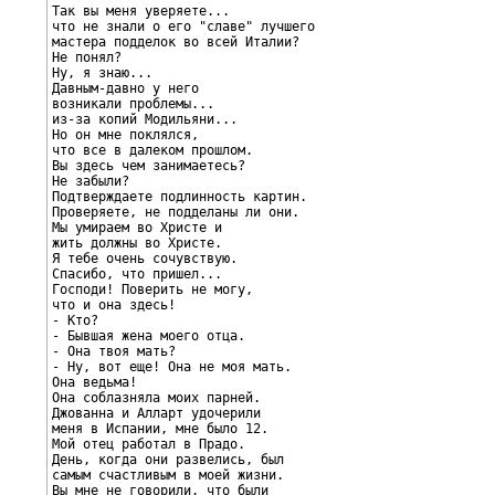
Так вы меня уверяете...

что не знали о его "славе" лучшего

мастера подделок во всей Италии?

Не понял?

Ну, я знаю...

Давным-давно у него

возникали проблемы...

из-за копий Модильяни...

Но он мне поклялся,

что все в далеком прошлом.

Вы здесь чем занимаетесь?

Не забыли?

Подтверждаете подлинность картин.

Проверяете, не подделаны ли они.

Мы умираем во Христе и

жить должны во Христе.

Я тебе очень сочувствую.

Спасибо, что пришел...

Господи! Поверить не могу,

что и она здесь!

- Кто?

- Бывшая жена моего отца.

- Она твоя мать?

- Ну, вот еще! Она не моя мать.

Она ведьма!

Она соблазняла моих парней.

Джованна и Алларт удочерили

меня в Испании, мне было 12.

Мой отец работал в Прадо.

День, когда они развелись, был

самым счастливым в моей жизни.

Вы мне не говорили, что были
