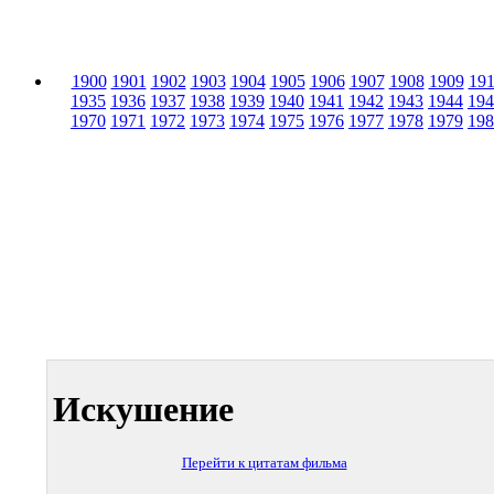
1900
1901
1902
1903
1904
1905
1906
1907
1908
1909
19
1935
1936
1937
1938
1939
1940
1941
1942
1943
1944
194
1970
1971
1972
1973
1974
1975
1976
1977
1978
1979
198
Искушение
Перейти к цитатам фильма