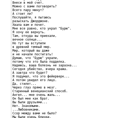
Внеси в мой счет.

Можно с вами поговорить?

Всего пару минут?

А стоит ли?

Послушайте, я пытаюсь

разыскать Джорджоне.

Хвала вам и почет.

Мне все равно, кто украл "Бурю".

Я хочу ее вернуть.

Там, откуда вы приехали,

вечное солнце...

Но тут вы вступили

в древний темный мир.

Мир, который вы даже

и не начали постигать!

Думаю, что "Бурю" украли,

потому что это была подделка.

Надеюсь, ваша болезнь не заразна...

Сегодня убийство, вчера кража.

А завтра что будет?

Я подумал, что это фейерверк...

А потом увидел его лицо.

Да, стилет...

Через глаз прямо в мозг.

Старинный венецианский способ.

Ангел... мне очень жаль...

Он был мне как брат.

Вы были друзьями...

Нет. Знакомыми.

...Любовниками.

Ссор между вами не было?

Мы были очень близки.
