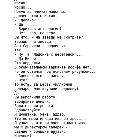
Иосиф!

Иосиф...

Прямо за плечом мадонны...

должен стоять Иосиф.

- Сделано?!

- Да.

- Верите в астрологию?

- Нет, сэр, не верю.

Вы что, и на звезды не смотрите?

Звезды - и звезды.

Ваш Сарачени - подлинник.

Так.

- Ну, а "Мадонна с веретеном"...

- Да Винчи...

Это подделка.

В окончательном варианте Иосифа нет,

но он остался под основным рисунком...

- Здесь я его не нашел.

- Что?

То есть, за шесть миллионов

долларов мне всучили подделку?

Да.

Вы выполнили работу.

Забирайте деньги.

Берите свои деньги!

Здравствуйте...

Я Джованна, жена Таддэо.

Это по моей инициативе вы здесь...

Я узнала, что вы очень талантливы.

Мы с директором галереи -

давние и большие друзья.

Неужели?
