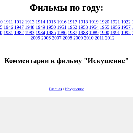
Фильмы по году:
10
1911
1912
1913
1914
1915
1916
1917
1918
1919
1920
1921
1922
5
1946
1947
1948
1949
1950
1951
1952
1953
1954
1955
1956
1957
0
1981
1982
1983
1984
1985
1986
1987
1988
1989
1990
1991
1992
2005
2006
2007
2008
2009
2010
2011
2012
Комментарии к фильму "Искушение"
Главная
/
Искушение