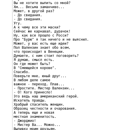
Вы не хотите выпить со мной?

Хм... Весьма заманчиво...

Может, в другой раз?

- До свидания.

- До свидания.

Угу.

А к чему все эти маски?

Сейчас же карнавал, дурачок!

Ну, как все прошло с Росси?

Про "Бурю" я так ничего и не выяснил.

Может, у вас есть еще идеи?

Пол Валензин знает обо всем,

что происходит в Венеции.

Думаете, с ним стоит поговорить?

Я думаю, смысл есть.

Он где может быть?

В "Смеющейся корове".

Спасибо.

Поверьте мне, юный друг...

В любом деле самое

важное - переход. Плав...

- Простите. Мистер Валензин...

- О! Кого принесло!

Это ведь наш американский герой.

Искатель правды.

Храбрый спаситель женщин.

Образец честности и очарования.

А теперь еще и новая

местная знаменитость.

- Джорджио!

- Мистер Ва... Можно...

Выпивку моим друзьям.
