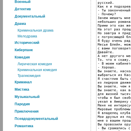
Военный
русский.

Как я и подозрева
Детектив
- Ты законченный
- Почему?

Документальный
Зачем мешать мне
небольших романах
Драма
Прими это как же
На этот раз прощ
Криминальная драма
Но завтра я приду
Мелодрама
с потрясающей бл
Я буду очень рад
Исторический
Месье Блейн, можн
с вами поговорить
Киберпанк
Давайте.

А нет другого мес
Комедия
То, что я скажу,
- В моем кабинете
Лирическая комедия
- Хорошо.

Криминальная комедия
Вы знаете, наско
выбраться из Кас
Трагикомедия
Я счастлив быть о
Криминал
из лидеров движен
Вы знаете, чем я
Мистика
Вы знаете, как в
для жизней тысяч
Музыкальный
чтобы я был свобо
уехал в Америку 
Пародия
Меня не интересу
Мировые проблемы
Приключения
Я владелец клуба!
Мои друзья из по
Псевдодокументальный
мне о вашем прошл
Вы провозили ору
Романтика
- Вы сражались с