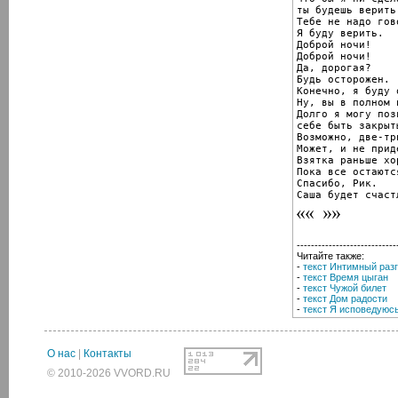
ты будешь верить
Тебе не надо гов
Я буду верить.

Доброй ночи!

Доброй ночи!

Да, дорогая?

Будь осторожен.

Конечно, я буду 
Ну, вы в полном 
Долго я могу позв
себе быть закрыты
Возможно, две-тр
Может, и не приде
Взятка раньше хо
Пока все остаютс
Спасибо, Рик.

Саша будет счаст
----------------------------
Читайте также:
-
текст Интимный раз
-
текст Время цыган
-
текст Чужой билет
-
текст Дом радости
-
текст Я исповедуюс
О нас
|
Контакты
© 2010-2026 VVORD.RU