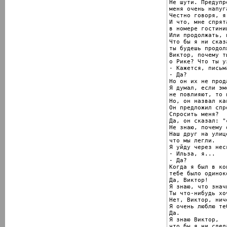
Не шути. Предупр
меня очень напуга
Честно говоря, я
И что, мне спрята
в номере гостиниц
Или продолжать, 
Что бы я ни сказа
ты будешь продолж
Виктор, почему т
о Рике? Что ты уз
- Кажется, письм
- Да?

Но он их не прода
Я думал, если эм
не повлияют, то 
Но, он назвал ка
Он предложил спр
Спросить меня?

Да, он сказал: "
Не знаю, почему 
Наш друг на улиц
что мы легли.

Я уйду через нес
- Ильза, я...

- Да?

Когда я был в ко
тебе было одинок
Да, Виктор!

Я знаю, что знач
Ты что-нибудь хо
Нет, Виктор, ниче
Я очень люблю те
Да.

Я знаю Виктор,

что бы я ни сдела