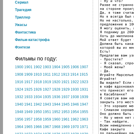
- Ну и что?

Cериал
Разве не странно
на стороне проиг
Трагедия
Да, я тоже счита
Но я всегда был 
Триллер
Но не настолько,
предложение в 10
Ужасы
Я могу оценить, 
Я подниму до 2000
Фантастика
Хоть до миллиона
Фильм-катастрофа
Мой ответ будет 
Должна быть кака
Фэнтези
которой вы их мн
Есть!

Предлагаю вам уз
Фильмы по году:
- Простите?

- Я сказал, спро
1900
1901
1902
1903
1904
1905
1906
1907
- Моей жены?

- Да.

1908
1909
1910
1911
1912
1913
1914
1915
Играйте Марсельез
Играйте!

1916
1917
1918
1919
1920
1921
1922
1923
Вы видели? Если 
в кафе вдохновил
1924
1925
1926
1927
1928
1929
1930
1931
что принесет его
в Касабланке?

1932
1933
1934
1935
1936
1937
1938
1939
Я советую вам не
закрыть это место
1940
1941
1942
1943
1944
1945
1946
1947
- Это хорошее ме
- Слишком хорошее
1948
1949
1950
1951
1952
1953
1954
1955
Оно должно быть 
- Но у меня нет 
1956
1957
1958
1959
1960
1961
1962
1963
- Так найдите.

Всем немедленно 
1964
1965
1966
1967
1968
1969
1970
1971
Кафе закрыто

до дальнейших ра