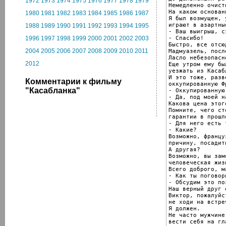
1972
1973
1974
1975
1976
1977
1978
1979
Немедленно очист
На каком основани
1980
1981
1982
1983
1984
1985
1986
1987
Я был возмущен, 
играют в азартны
1988
1989
1990
1991
1992
1993
1994
1995
- Ваш выигрыш, сэ
- Спасибо!

1996
1997
1998
1999
2000
2001
2002
2003
Быстро, все отсюд
2004
2005
2006
2007
2008
2009
2010
2011
Мадмуазель, посл
Ласло небезопасн
2012
Еще утром ему бы
уезжать из Касабл
И это тоже, разв
Комментарии к фильму
оккупированную Ф
"Касабланка"
- Оккупированную
- Да, под моей н
Какова цена этого
Помните, чего ст
гарантии в прошло
- Для него есть 
- Какие?

Возможно, францу
причину, посадит
А другая?

Возможно, вы зам
человеческая жиз
Всего доброго, м
- Как ты поговор
- Обсудим это поз
Наш верный друг 
Виктор, пожалуйст
не ходи на встреч
Я должен.

Не часто мужчине
вести себя на гл