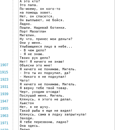
А это кто?

Это папа.

По-моему, он кого-то

на помощь зовет.

Нет, он спасется.

Он выплывет, не бойся.

Ладно.

Пошли. Надевай ботинки.

Порт Мазатлан

Мигелин.

Ну что, принес мои деньги?

Они у меня.

Улыбающееся лицо в небе...

- В чем дело?

- Я не знаю.

Твоих рук дело?

Нет! Я ничего не знаю!

1907
Объясни это мне!

Я ничего не понимаю, Мигель.

1915
- Это ты их подкупил, да?

- Никого я не подкупал!

1923
Чато!

Я ничего не понимаю, Мигель.

1931
Я верну тебе твой товар.

Черт, уходим отсюда!

1939
Послушай меня, Мигель.

Клянусь, я этого не делал.

1947
Хьюстон

Нет, я не шучу.

1955
Такой рыбы я еще не видел!

Клянусь, сама в лодку запрыгнула!

1963
Заходи.

Я тебе перезвоню, ладно?

1971
Она здесь.

Ладно.
