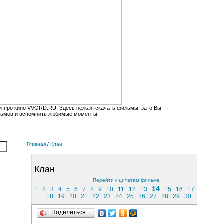
л про кино VVORD.RU. Здесь нельзя скачать фильмы, зато Вы
льмов и вспомнить любимые моменты.
Главная
/
Клан
Клан
Перейти к цитатам фильма
14
1
2
3
4
5
6
7
8
9
10
11
12
13
15
16
17
18
19
20
21
22
23
24
25
26
27
28
29
30
Поделиться…