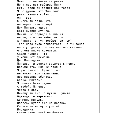
Чато, потом начнется резня.

Но у нас нет выбора, Миги.

Есть, если он вернет наш товар.

Я не думаю, что Эль Ломо

решит начать войну...

Он - вор.

С чего ты взял, что

он вернет нам товар?

Дон Мигель, здесь

ваша кузина Лупита.

Микки, не обращай внимания

на то, что она тебе говорит.

А Лупита-то тут вообще при чем?

Тебе надо было отказаться, но ты пошел

на эту сделку, потому что она сказала,

что она плохо кончится.

Скажи Лупите, что

у меня нет времени.

Да. Подождите...

Мигель, ты должен выслушать меня.

Возьми это. Еще не поздно.

Я уже сказал, Лупита, мне

не нужны твои талисманы.

Мое видение сбылось,

верно, Мигель?

Я должна быть рядом

с тобой, Мигель.

Черта с два.

Никому ты тут не нужна, Лупита.

Однажды ты вернешься

ко мне, Мигель.

Надесь, будет еще не поздно.

Садись на метлу и улетай.

Блондинка.

Скажи Джои, чтоб не боялся.
