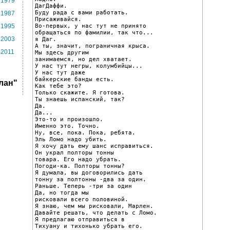
1979
ДагДаффи.

Буду рада с вами работать.

1987
Присаживайся.

Во-первых, у нас тут не принято

1995
обращаться по фамилии, так что...

2003
я Даг.

А ты, значит, пограничная крыса.

2011
Мы здесь другим

занимаемся, но дел хватает.

У нас тут негры, колумбийцы...

У нас тут даже

байкерские банды есть.

лан"
Как тебе это?

Только скажите. Я готова.

Ты знаешь испанский, так?

Да.

Да...

Это-то и произошло.

Именно это. Точно.

Ну, все, пока. Пока, ребята.

Эль Ломо надо убить.

Я хочу дать ему шанс исправиться.

Он украл полторы тонны

товара. Его надо убрать.

Погоди-ка. Полторы тонны?

Я думала, вы договорились дать

тонну за полтонны -два за один.

Раньше. Теперь -три за один

Да, но тогда мы

рисковали всего половиной.

Я знаю, чем мы рисковали, Марлен.

Давайте решать, что делать с Ломо.

Я предлагаю отправиться в

Тихуану и тихонько убрать его.
