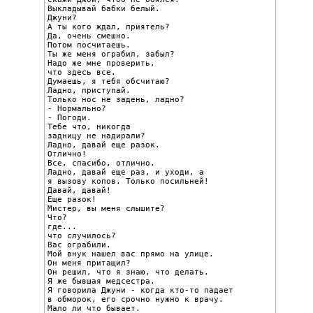
Выкладывай бабки белый.

Джуни?

А ты кого ждал, приятель?

Да, очень смешно.

Потом посчитаешь.

Ты же меня ограбил, забыл?

Надо же мне проверить,

что здесь все.

Думаешь, я тебя обсчитаю?

Ладно, приступай.

Только нос не задень, ладно?

- Нормально?

- Погоди.

Тебе что, никогда

задницу не надирали?

Ладно, давай еще разок.

Отлично!

Все, спасибо, отлично.

Ладно, давай еще раз, и уходи, а

я вызову копов. Только посильней!

Давай, давай!

Еще разок!

Мистер, вы меня слышите?

Что?

где...

что случилось?

Вас ограбили.

Мой внук нашел вас прямо на улице.

Он меня притащил?

Он решил, что я знаю, что делать.

Я же бывшая медсестра.

Я говорила Джуни - когда кто-то падает

в обморок, его срочно нужно к врачу.

Мало ли что бывает.
