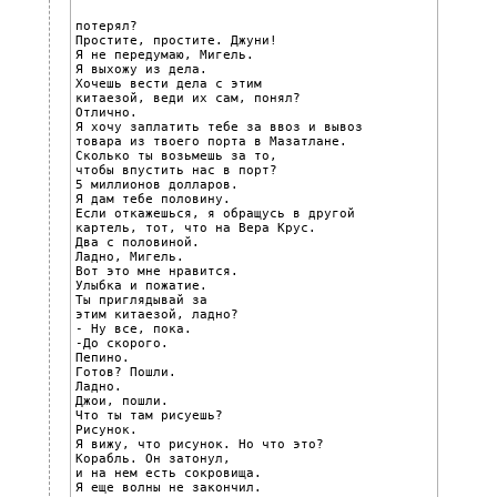
потерял?

Простите, простите. Джуни!

Я не передумаю, Мигель.

Я выхожу из дела.

Хочешь вести дела с этим

китаезой, веди их сам, понял?

Отлично.

Я хочу заплатить тебе за ввоз и вывоз

товара из твоего порта в Мазатлане.

Сколько ты возьмешь за то,

чтобы впустить нас в порт?

5 миллионов долларов.

Я дам тебе половину.

Если откажешься, я обращусь в другой

картель, тот, что на Вера Крус.

Два с половиной.

Ладно, Мигель.

Вот это мне нравится.

Улыбка и пожатие.

Ты приглядывай за

этим китаезой, ладно?

- Ну все, пока.

-До скорого.

Пепино.

Готов? Пошли.

Ладно.

Джои, пошли.

Что ты там рисуешь?

Рисунок.

Я вижу, что рисунок. Но что это?

Корабль. Он затонул,

и на нем есть сокровища.

Я еще волны не закончил.
