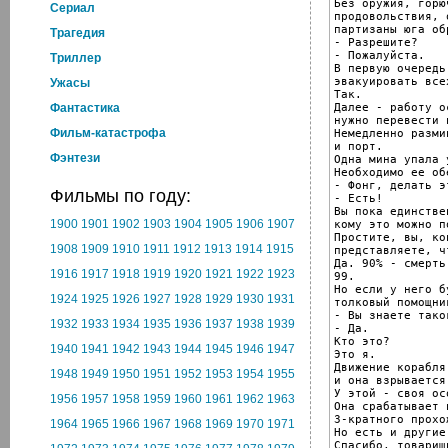
Без оружия, горюч
Cериал
продовольствия, 
партизаны юга об
Трагедия
- Разрешите?

- Пожалуйста.

Триллер
В первую очередь
эвакуировать все
Ужасы
Так.

Далее - работу о
Фантастика
нужно перевести 
Фильм-катастрофа
Немедленно разми
и порт.

Фэнтези
Одна мина упала 
Необходимо ее об
- Фонг, делать э
Фильмы по году:
- Есть!

Вы пока единствен
1900
1901
1902
1903
1904
1905
1906
1907
кому это можно п
Простите, вы, кон
1908
1909
1910
1911
1912
1913
1914
1915
представляете, ч
Да. 90% - смерть.
1916
1917
1918
1919
1920
1921
1922
1923
99.

Но если у него бу
1924
1925
1926
1927
1928
1929
1930
1931
толковый помощни
- Вы знаете таког
1932
1933
1934
1935
1936
1937
1938
1939
- Да.

Кто это?

1940
1941
1942
1943
1944
1945
1946
1947
Это я.

Движение корабля
1948
1949
1950
1951
1952
1953
1954
1955
и она взрывается.
У этой - своя ос
1956
1957
1958
1959
1960
1961
1962
1963
Она срабатывает п
3-кратного прохо
1964
1965
1966
1967
1968
1969
1970
1971
Но есть и другие
Спасибо, товарищ