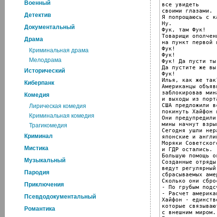
Военный
все увидеть

своими глазами.

Детектив
Я попрощаюсь с к
Ну.

Документальный
Фук, там Фук!

Товарищи ополчен
Драма
на пункт первой 
Фук!

Криминальная драма
Фук!

Мелодрама
Фук! Да пусти ты
Да пустите же вы
Исторический
Фук!

Илья, как же так?
Киберпанк
Американцы объяв
заблокировав мин
Комедия
и выходы из порта
США предложили в
Лирическая комедия
покинуть Хайфон 
Криминальная комедия
Они предупредили
мины начнут взры
Трагикомедия
Сегодня ушли нер
Криминал
японские и англи
Моряки Советског
Мистика
и ГДР остались.

Большую помощь о
Музыкальный
Созданные отряды
ведут регулярный
Пародия
сбрасываемых аме
Сколько они сбро
Приключения
- По грубым подс
- Расчет америка
Псевдодокументальный
Хайфон - единств
которые связывают
Романтика
с внешним миром.
