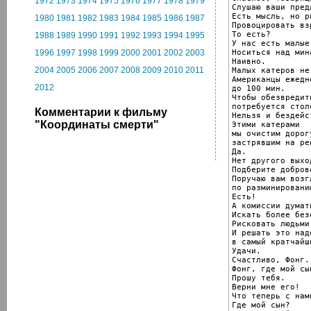
1972
1973
1974
1975
1976
1977
1978
1979
Слушаю ваши пред
Есть мысль, но р
1980
1981
1982
1983
1984
1985
1986
1987
Провоцировать вз
То есть?

1988
1989
1990
1991
1992
1993
1994
1995
У нас есть малые
Носиться над мин
1996
1997
1998
1999
2000
2001
2002
2003
Наивно.

2004
2005
2006
2007
2008
2009
2010
2011
Малых катеров не
Американцы ежедн
2012
до 100 мин.

Чтобы обезвредить
потребуется столе
Комментарии к фильму
Нельзя и бездейс
"Координаты смерти"
Этими катерами

мы очистим дорог
застрявшим на рей
Да.

Нет другого выход
Подберите добров
Поручаю вам возг
по разминированию
Есть!

А комиссии думать
Искать более без
Рисковать людьми
И решать это надо
в самый кратчайш
Удачи.

Счастливо, Фонг.

Фонг, где мой сын
Прошу тебя.

Верни мне его!

Что теперь с нам
Где мой сын?
