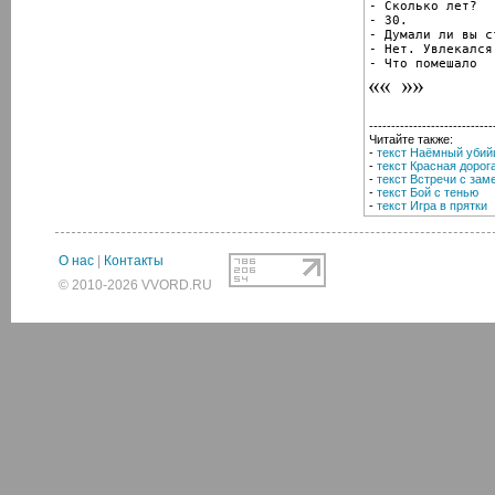
- Сколько лет?

- 30.

- Думали ли вы с
- Нет. Увлекался
- Что помешало
----------------------------
Читайте также:
-
текст Наёмный убий
-
текст Красная дорог
-
текст Встречи с за
-
текст Бой с тенью
-
текст Игра в прятки
О нас
|
Контакты
© 2010-2026 VVORD.RU