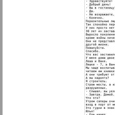
- Здравствуйте!

- Добрый день!

- Вы в гостиницу?
- Да.

- Не возражаете,
- Конечно.

Поразительные люд
Так спокойно пер
У них просто нет
30 лет их застав
Выросло поколени
кроме войны ниче
Они не представл
другой жизни.

Пожалуйста.

Спасибо.

Что вас заставил
У меня дома двое
Леша и Ваня.

Лешке - 7, а Ване
Мы чаще воспитыв
читаем им книжки.
А они требуют от
А вы надолго?

Я строитель.

Строю мосты, а и
разрушенных.

- Слышал, вы уезж
- Завтра. Домой.
Что это?

Утром саперы очис
вход в порт от ми
Это гудки в знак
Илья!

- Еле нашел.
