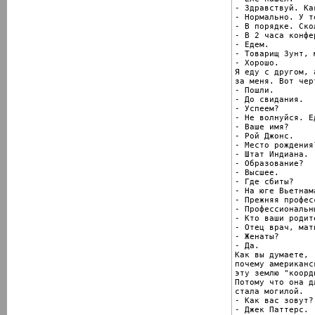
- Здравствуй. Ка
- Нормально. У те
- В порядке. Ско
- В 2 часа конфе
- Едем.

- Товарищ Зунт, 
- Хорошо.

Я еду с другом, 
за меня. Вот черт
- Пошли.

- До свидания.

- Успеем?

- Не волнуйся. Ед
- Ваше имя?

- Рой Джонс.

- Место рождения?
- Штат Индиана.

- Образование?

- Высшее.

- Где сбиты?

- На юге Вьетнама
- Прежняя професс
- Профессиональн
- Кто ваши родите
- Отец врач, мат
- Женаты?

- Да.

Как вы думаете,

почему американс
эту землю "коорд
Потому что она д
стала могилой.

- Как вас зовут?

- Джек Паттерс.
