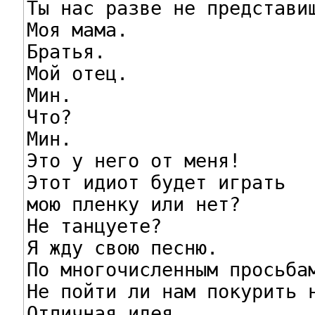
Ты нас разве не представиш
Моя мама.

Братья.

Мой отец.

Мин.

Что?

Мин.

Это у него от меня!

Этот идиот будет играть

мою пленку или нет?

Не танцуете?

Я жду свою песню.

По многочисленным просьбам
Не пойти ли нам покурить н
Отличная идея.
