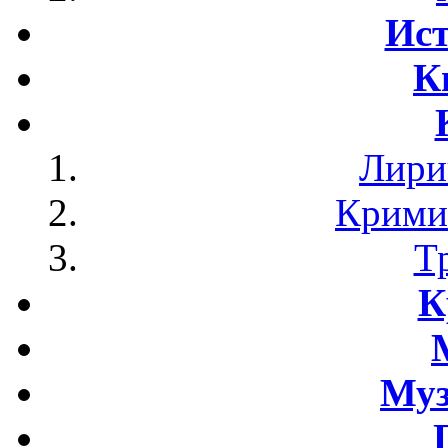
Ист
К
Лири
Крими
Т
К
Му