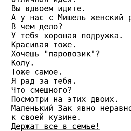
Вы вдвоем идите.

А у нас с Мишель женский р
В чем дело?

У тебя хорошая подружка.

Красивая тоже.

Хочешь "паровозик"?

Колу.

Тоже самое.

Я рад за тебя.

Что смешного?

Посмотри на этих двоих.

Маленький Зак явно неравно
Держат все в семье!