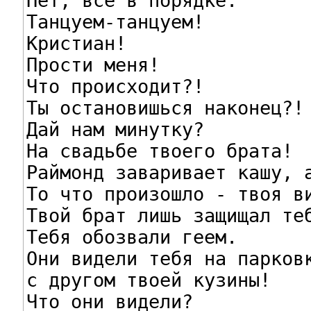
Нет, все в порядке.

Танцуем-танцуем!

Кристиан!

Прости меня!

Что происходит?!

Ты остановишься наконец?!

Дай нам минутку?

На свадьбе твоего брата!

Раймонд заваривает кашу, а
То что произошло - твоя ви
Твой брат лишь защищал теб
Тебя обозвали геем.

Они видели тебя на парковк
с другом твоей кузины!

Что они видели?
