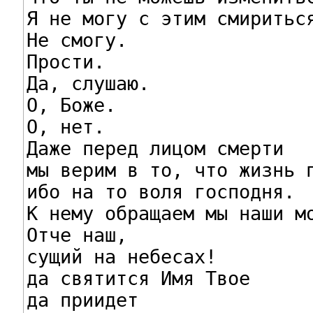
Я не могу с этим смириться
Не смогу.

Прости.

Да, слушаю.

О, Боже.

О, нет.

Даже перед лицом смерти

мы верим в то, что жизнь п
ибо на то воля господня.

К нему обращаем мы наши мо
Отче наш,

сущий на небесах!

да святится Имя Твое

да приидет