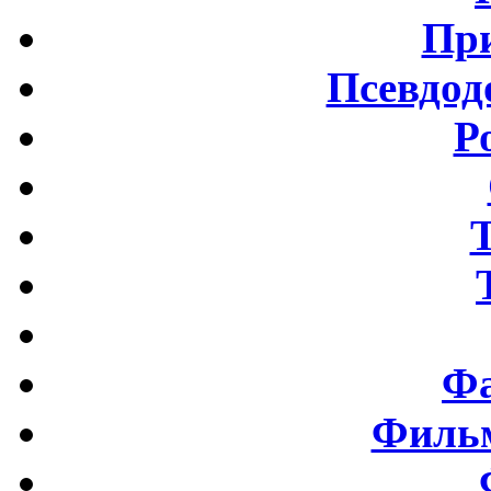
Пр
Псевдод
Р
Фа
Фильм