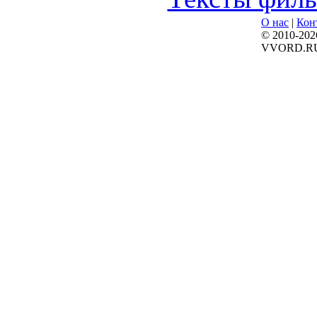
О нас
|
Кон
© 2010-202
VVORD.R