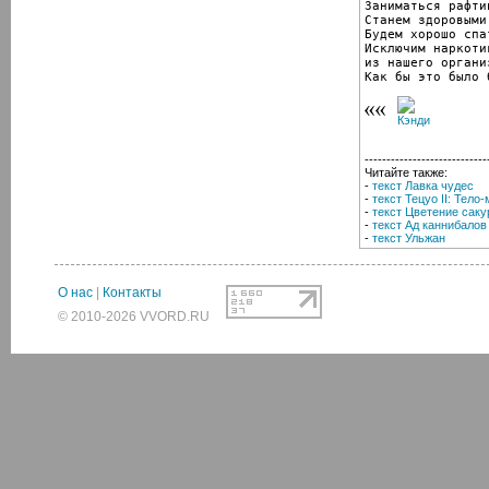
Заниматься рафтин
Станем здоровыми.
Будем хорошо спат
Исключим наркотик
из нашего организ
Как бы это было 
----------------------------
Читайте также:
-
текст Лавка чудес
-
текст Тецуо II: Тело
-
текст Цветение сак
-
текст Ад каннибалов
-
текст Ульжан
О нас
|
Контакты
© 2010-2026 VVORD.RU