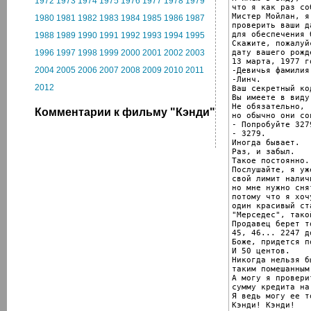
1972
1973
1974
1975
1976
1977
1978
1979
что я как раз со
Мистер Мойлан, я
1980
1981
1982
1983
1984
1985
1986
1987
проверить ваши да
для обеспечения 
1988
1989
1990
1991
1992
1993
1994
1995
Скажите, пожалуйс
дату вашего рожде
1996
1997
1998
1999
2000
2001
2002
2003
13 марта, 1977 го
2004
2005
2006
2007
2008
2009
2010
2011
-Девичья фамилия
-Линч.

2012
Ваш секретный код
Вы имеете в виду
Не обязательно,

Комментарии к фильму "Кэнди"
но обычно они со
- Попробуйте 3279
- 3279.

Иногда бывает.

Раз, и забыл.

Такое постоянно.

Послушайте, я уж
свой лимит налич
но мне нужно сня
потому что я хоч
один красивый ст
"Мерседес", тако
Продавец берет т
45, 46... 2247 д
Боже, придется п
И 50 центов.

Никогда нельзя бы
таким помешанным
А могу я провери
сумму кредита на
Я ведь могу ее т
Кэнди! Кэнди!
