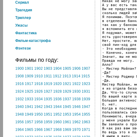
Никак не могу за
Cериал
А у вас есть так
Вы не представляе
Трагедия
сколько людей за
Я понимаю. Поэто
Триллер
в отделение банка
так как у банкома
Ужасы
я вспомнить его 
Я подумал, может
Фантастика
есть удостоверен
Фильм-катастрофа
Нет, простите, в
свой пин-код для
Фэнтези
- Это необходимо
- Конечно, конеч
Значит, вы не мо
Фильмы по году:
Правда не могу.

Алло?

1900
1901
1902
1903
1904
1905
1906
1907
- Мистер Мойлан?

-Да?

1908
1909
1910
1911
1912
1913
1914
1915
- Мистер Роджер 
-Да.

1916
1917
1918
1919
1920
1921
1922
1923
Мистер Мойлан, м
я из отдела безо
1924
1925
1926
1927
1928
1929
1930
1931
Да. Что-то случил
По вашей карте з
1932
1933
1934
1935
1936
1937
1938
1939
большая активнос
О, нет.

1940
1941
1942
1943
1944
1945
1946
1947
Когда в последни
пользовались сво
1948
1949
1950
1951
1952
1953
1954
1955
Понимаете, вчера
у меня украли бу
1956
1957
1958
1959
1960
1961
1962
1963
Вы заявили о проп
Я как раз вам зво
1964
1965
1966
1967
1968
1969
1970
1971
Но ведь это я по
Я имею в виду,
