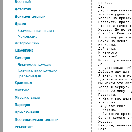
Военный
если...

Да.

Детектив
Да, и еще скажите
как вам удалось т
Документальный
хорошо на правах
Простите, простит
Драма
что-то я глупост
Хорошо. До встре
Криминальная драма
Спасибо. Счастлив
Мелодрама
Твою силу да в м
Похож на меня?

Исторический
Ни капли.

Дай очки.

Киберпанк
И немного...

А теперь?

Комедия
Кавказец в очках.
Да.

Лирическая комедия
Я чувствовал себ
Криминальная комедия
Добываю еду для 
Я знал, что в мо
Трагикомедия
сделать что-то см
Криминал
Мы можем это обсу
когда я вернусь 
Мистика
Через 20 минут. 
Простите.

Музыкальный
- Как у вас дела?
- Хорошо.

Пародия
-А у вас как?

- Хорошо.

Приключения
Я бы хотел провер
баланс своего сче
Псевдодокументальный
Хорошо.

Введите, пожалуй
Романтика
Боже.
