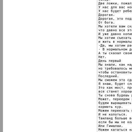
Две ложки, пожалу
У нас для вас нов
У нас будет ребен
Дорогая.

Дорогая, это под
От бога.

Мы хотели вам ска
что давно все эт
И уже давно копи
Мы хотим съехать
и жить в нормаль
-Да, мы хотим ра
- В нормальном до
А ты сказал свои
Нет.

День первый

Мы знали, как на
но требовалось м
чтобы остановитьс
Последний.

Мы сможем это сд
Я знаю, будет сл
Это как мост, пр
все станет хорошо
Ты снова будешь 
Может, переедем 
будем выращивать
кормить кур.

Можем переехать 
И не колоться.

Таиланд больше в
если бы мы не ко
Или Гималаи.

Можем кататься н