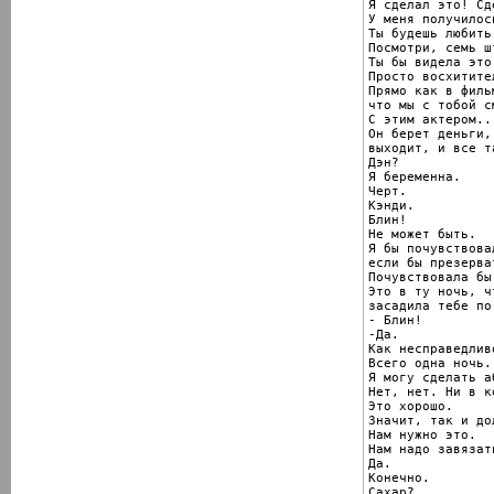
Я сделал это! Сд
У меня получилось
Ты будешь любить
Посмотри, семь шт
Ты бы видела это!
Просто восхитител
Прямо как в фильм
что мы с тобой с
С этим актером..
Он берет деньги,
выходит, и все та
Дэн?

Я беременна.

Черт.

Кэнди.

Блин!

Не может быть.

Я бы почувствовал
если бы презерва
Почувствовала бы.
Это в ту ночь, чт
засадила тебе по
- Блин!

-Да.

Как несправедливо
Всего одна ночь.

Я могу сделать аб
Нет, нет. Ни в к
Это хорошо.

Значит, так и до
Нам нужно это.

Нам надо завязать
Да.

Конечно.

Сахар?
