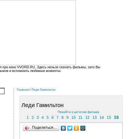
л про кино VVORD.RU. Здесь нельзя скачать фильмы, зато Вы
льмов и вспомнить любимые моменты.
Главная
/
Леди Гамильтон
Леди Гамильтон
Перейти к цитатам фильма
16
1
2
3
4
5
6
7
8
9
10
11
12
13
14
15
Поделиться…