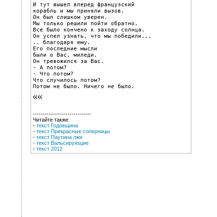
И тут вышел вперед французский

корабль и мы приняли вызов.

Он был слишком уверен.

Мы только решили пойти обратно.

Все было кончено к заходу солнца.

Он успел узнать, что мы победили...

.. благодаря ему.

Его последние мысли

были о Вас, миледи.

Он тревожился за Вас.

- А потом?

- Что потом?

Что случилось потом?

Потом не было. Ничего не было.
------------------------------
Читайте также:
-
текст Годовщина
-
текст Прекрасные соперницы
-
текст Паутина лжи
-
текст Вальсирующие
-
текст 2012