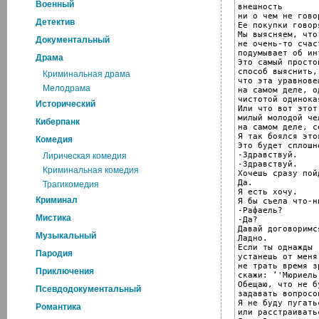
Военный
внешность

ни о чем не говор
Детектив
Ее покупки говор
Мы выясняем, что
Документальный
не очень-то счаст
подумывает об инт
Драма
Это самый простой
способ выяснить,

Криминальная драма
что эта уравнове
Мелодрама
на самом деле, о
чистотой одинока
Исторический
Или что вот этот

милый молодой чел
Киберпанк
на самом деле, с
Я так боялся это
Комедия
Это будет сплошн
-Здравствуй.

Лирическая комедия
-Здравствуй.

Криминальная комедия
Хочешь сразу пой
Да.

Трагикомедия
Я есть хочу.

Криминал
Я бы съела что-ни
-Рафаель?

Мистика
-Да?

Давай договоримс
Музыкальный
Ладно.

Если ты однажды

Пародия
устанешь от меня,
не трать время з
Приключения
скажи: ‘'Мюриель
Обещаю, что не бу
Псевдодокументальный
задавать вопросов
Я не буду пугатьс
Романтика
или расстраиватьс