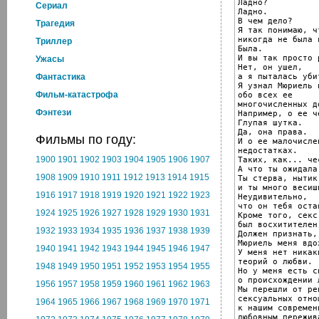
Ладно?

Cериал
Ладно.

В чем дело?

Трагедия
Я так понимаю, чт
никогда не была 
Триллер
Была.

И вы так просто 
Ужасы
Нет, он ушел,

а я пыталась уби
Фантастика
Я узнал Мюриель 
Фильм-катастрофа
обо всех ее

многочисленных д
Фэнтези
Например, о ее ч
Глупая шутка.

Да, она права.

Фильмы по году:
И о ее малочислен
недостатках.

1900
1901
1902
1903
1904
1905
1906
1907
Таких, как... че
А что ты ожидала
1908
1909
1910
1911
1912
1913
1914
1915
Ты стерва, нытик,
и ты много весишь
1916
1917
1918
1919
1920
1921
1922
1923
Неудивительно,

что он тебя остав
1924
1925
1926
1927
1928
1929
1930
1931
Кроме того, секс

был восхитителен.
1932
1933
1934
1935
1936
1937
1938
1939
Должен признать,

Мюриель меня вдо
1940
1941
1942
1943
1944
1945
1946
1947
У меня нет никаки
теорий о любви.

1948
1949
1950
1951
1952
1953
1954
1955
Но у меня есть с
о происхождении л
1956
1957
1958
1959
1960
1961
1962
1963
Мы перешли от ре
сексуальных отнош
1964
1965
1966
1967
1968
1969
1970
1971
к нашим современн
любовным пережива