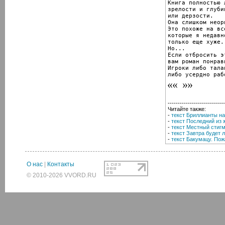
Книга полностью л
зрелости и глубин
или дерзости.

Она слишком неор
Это похоже на вс
которые я недавн
только еще хуже.

Но...

Если отбросить э
вам роман понрави
Игроки либо тала
либо усердно раб
----------------------------
Читайте также:
-
текст Бриллианты н
-
текст Последний из
-
текст Местный стиг
-
текст Завтра будет 
-
текст Бакумацу. По
О нас
|
Контакты
© 2010-2026 VVORD.RU