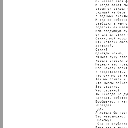
Он назвал этот ф
И когда закат сме
утром он увидел е
сидящей на берег
с водными лилиями
И вид ее небесно
разбудил в нем о
подарить ей цветы
Всю следующую лу
он слагал стихи о
Стихи, мой король
Эти истории ошело
зрителей.

Стихи?

Однажды ночью,

сжимая руку свое
король спросил се
Неужели это правд
Все начали верит
и представлять,

что они могут на
Так мы пришли к т
что имеем сейчас.
Это странно.

Что странно?

Ты никогда не дум
написать собстве
Вообще-то, я нап
-Правда?

-Да.

Я хотела бы проч
Это невозможно.

-Почему?

-Она не опубликов
Ваша книга вычурн