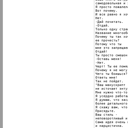
самодовольная и 
Я просто пожалел
Вот почему.

И все равно я хо
Нет.

-Дай почитать.

-Отдай.

Только одну стран
Название многооб
Почему ты так хоч
ее прочесть?

Потому что ты

мне это запрещаеш
Отдай!

Ты просто смешон.
-Оставь меня!

-Нет.

Черт! Ты ее помял
Почему я не могу
Чего ты боишься?

Ответь мне!

Так не пойдет.

"Ваш манускрипт

не источает энту
Мне нужно что-то
Я усердно работал
Я думаю, что зас
более детального
Я скажу вам, что
Присядьте.

Ваш стиль -

неповоротливый и
Сама идея очень 
и нарцистична.
