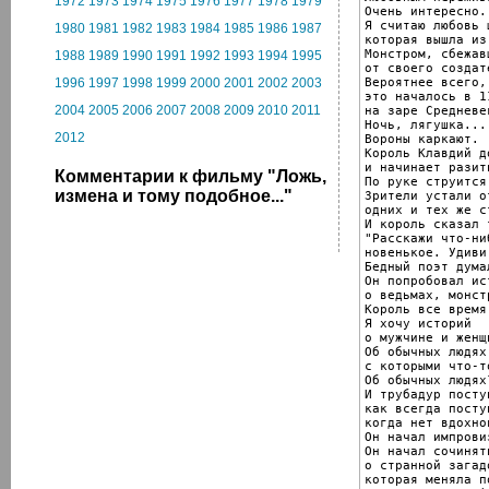
1972
1973
1974
1975
1976
1977
1978
1979
Очень интересно.

Я считаю любовь 
1980
1981
1982
1983
1984
1985
1986
1987
которая вышла из
Монстром, сбежавш
1988
1989
1990
1991
1992
1993
1994
1995
от своего создате
Вероятнее всего,

1996
1997
1998
1999
2000
2001
2002
2003
это началось в 1
2004
2005
2006
2007
2008
2009
2010
2011
на заре Средневек
Ночь, лягушка...

2012
Вороны каркают.

Король Клавдий д
и начинает разит
Комментарии к фильму "Ложь,
По руке струится
измена и тому подобное..."
Зрители устали о
одних и тех же с
И король сказал 
"Расскажи что-ниб
новенькое. Удиви 
Бедный поэт дума
Он попробовал ист
о ведьмах, монст
Король все время
Я хочу историй

о мужчине и женщи
Об обычных людях,
с которыми что-т
Об обычных людях?
И трубадур посту
как всегда посту
когда нет вдохнов
Он начал импрови
Он начал сочинят
о странной загад
которая меняла п