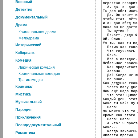
Военный
перестал говорить
- А, да, он дал 
Детектив
Ты дал обет молча
- Да. Он хочет п
Документальный
чтобы стать лётч
и он дал обед мо
Драма
пока он не дости
- Ты шутишь?

Криминальная драма
- Привет, дядя Фр
Мелодрама
Ой, Олив.

Ух-ты, как ты по
Исторический
- Прямо как совс
- Что случилось 
Киберпанк
- Олив.

- Всё в порядке.

Комедия
Небольшое происш
- Как продвигают
Лирическая комедия
- Хорошо.

Криминальная комедия
- Да? Когда же в
- Не знаю.

Трагикомедия
Как дедушка скаже
Криминал
- Через пару дней
Нам ещё надо пор
Мистика
- Что это? Цыплён
Каждый день этот
Музыкальный
Боже ты мой! Ну 
- Папа!

Пародия
Мы можем что-то 
кроме как этого 
Приключения
- Папа! Папа!

- А что? Я прост
Псевдодокументальный
Боже...

- Когда захочешь
Романтика
милости просим!
