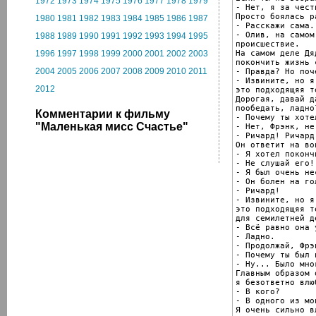
1972
1973
1974
1975
1976
1977
1978
1979
- Нет, я за честн
Просто боялась р
1980
1981
1982
1983
1984
1985
1986
1987
- Расскажи сама.

- Олив, на самом
1988
1989
1990
1991
1992
1993
1994
1995
происшествие.

На самом деле Дя
1996
1997
1998
1999
2000
2001
2002
2003
покончить жизнь 
2004
2005
2006
2007
2008
2009
2010
2011
- Правда? Но поче
- Извините, но я
2012
это подходящяя т
Дорогая, давай д
пообедать, ладно?
Комментарии к фильму
- Почему ты хоте
"Маленькая мисс Счастье"
- Нет, Фрэнк, не
- Ричард! Ричард!
Он ответит на во
- Я хотел поконч
- Не слушай его!

- Я был очень не
- Он болен на гол
- Ричард!

- Извините, но я
это подходящяя т
для семилетней д
- Всё равно она 
- Ладно.

- Продолжай, Фрэн
- Почему ты был 
- Ну... Было мно
Главным образом 
я безответно влюб
- В кого?

- В одного из мо
Я очень сильно в