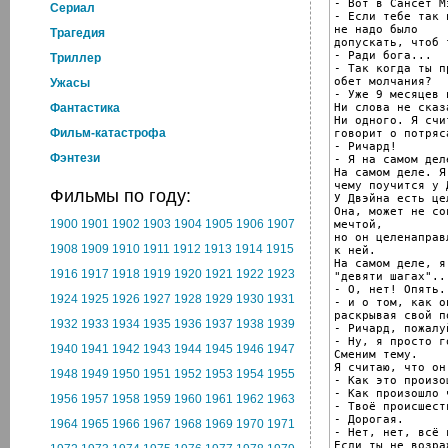
- Вот в Сансет М
Cериал
- Если тебе так 
не надо было

Трагедия
допускать, чтоб 
- Ради бога...

Триллер
- Так когда ты пр
обет молчания?

Ужасы
- Уже 9 месяцев 
Ни слова не сказа
Фантастика
Ни одного. Я счи
Фильм-катастрофа
говорит о потряс
- Ричард!

Фэнтези
- Я на самом дел
На самом деле. Я
чему поучится у 
Фильмы по году:
У Двэйна есть це
Она, может не со
1900
1901
1902
1903
1904
1905
1906
1907
мечтой,

но он целенаправ
1908
1909
1910
1911
1912
1913
1914
1915
к ней.

На самом деле, я
1916
1917
1918
1919
1920
1921
1922
1923
"девяти шагах"...
- О, нет! Опять.
1924
1925
1926
1927
1928
1929
1930
1931
- и о том, как о
раскрывая свой п
1932
1933
1934
1935
1936
1937
1938
1939
- Ричард, пожалуй
- Ну, я просто г
1940
1941
1942
1943
1944
1945
1946
1947
Сменим тему.

Я считаю, что он
1948
1949
1950
1951
1952
1953
1954
1955
- Как это произош
- Как произошло ч
1956
1957
1958
1959
1960
1961
1962
1963
- Твоё происшеств
- Дорогая.

1964
1965
1966
1967
1968
1969
1970
1971
- Нет, нет, всё 
Если ты не возраж