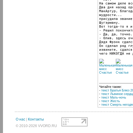
На самом деле вс
Два дня назад ор
МакАртур, благод
мудрости...

присудила звание
Шугэрману.

Вот тогда-то я и.
- Решил покончит
- Да, да, точно.
- Олив, здесь оч
Дядя Фрэнк сдался
Он сделал ряд гл
извините, сдался.
чего НИКОГДА не 
----------------------------
Читайте также:
-
текст Братья Блюз 2
-
текст Львиное сердц
-
текст Мать-ночь
-
текст Жесть
-
текст Смерть негодя
О нас
|
Контакты
© 2010-2026 VVORD.RU