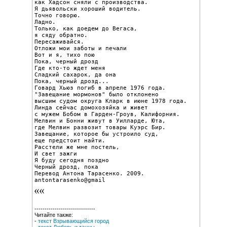
как Хадсон сняли с производства.

Я дьявольски хороший водитель.

Точно говорю.

Ладно.

Только, как доедем до Вегаса,

я сяду обратно.

Пересаживайся.

Отложи мои заботы и печали

Вот и я, тихо пою

Пока, черный дрозд

Где кто-то ждет меня

Сладкий сахарок, да она

Пока, черный дрозд...

Говард Хьюз погиб в апреле 1976 года.

"Завещание мормонов" было отклонено

высшим судом округа Кларк в июне 1978 года.

Линда сейчас домохозяйка и живет

с мужем Бобом в Гарден-Гроув, Калифорния.

Мелвин и Бонни живут в Уилларде, Юта,

где Мелвин развозит товары Куэрс Бир.

Завещание, которое бы устроило суд,

еще предстоит найти.

Расстели же мне постель,

И свет зажги

Я буду сегодня поздно

Черный дрозд, пока

Перевод Антона Тарасенко. 2009.

antontarasenko@gmail
------------------------------
Читайте также:
-
текст Взрывающийся город
-
текст Любовь и танцы