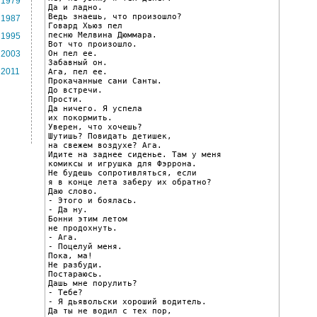
1979
Да и ладно.

Ведь знаешь, что произошло?

1987
Говард Хьюз пел

песню Мелвина Дюммара.

1995
Вот что произошло.

Он пел ее.

2003
Забавный он.

2011
Ага, пел ее.

Прокачанные сани Санты.

До встречи.

Прости.

Да ничего. Я успела

их покормить.

Уверен, что хочешь?

Шутишь? Повидать детишек,

на свежем воздухе? Ага.

Идите на заднее сиденье. Там у меня

комиксы и игрушка для Фэррона.

Не будешь сопротивляться, если

я в конце лета заберу их обратно?

Даю слово.

- Этого и боялась.

- Да ну.

Бонни этим летом

не продохнуть.

- Ага.

- Поцелуй меня.

Пока, ма!

Не разбуди.

Постараюсь.

Дашь мне порулить?

- Тебе?

- Я дьявольски хороший водитель.

Да ты не водил с тех пор,
