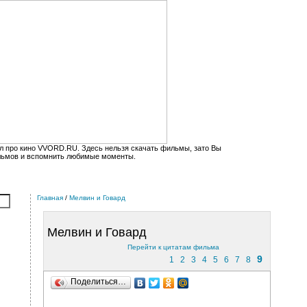
л про кино VVORD.RU. Здесь нельзя скачать фильмы, зато Вы
льмов и вспомнить любимые моменты.
Главная
/
Мелвин и Говард
Мелвин и Говард
Перейти к цитатам фильма
9
1
2
3
4
5
6
7
8
Поделиться…