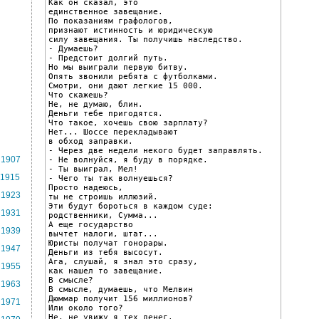
Как он сказал, это

единственное завещание.

По показаниям графологов,

признают истинность и юридическую

силу завещания. Ты получишь наследство.

- Думаешь?

- Предстоит долгий путь.

Но мы выиграли первую битву.

Опять звонили ребята с футболками.

Смотри, они дают легкие 15 000.

Что скажешь?

Не, не думаю, блин.

Деньги тебе пригодятся.

Что такое, хочешь свою зарплату?

Нет... Шоссе перекладывают

в обход заправки.

- Через две недели некого будет заправлять.

1907
- Не волнуйся, я буду в порядке.

- Ты выиграл, Мел!

1915
- Чего ты так волнуешься?

Просто надеюсь,

1923
ты не строишь иллюзий.

Эти будут бороться в каждом суде:

1931
родственники, Сумма...

А еще государство

1939
вычтет налоги, штат...

Юристы получат гонорары.

1947
Деньги из тебя высосут.

Ага, слушай, я знал это сразу,

1955
как нашел то завещание.

В смысле?

1963
В смысле, думаешь, что Мелвин

Дюммар получит 156 миллионов?

1971
Или около того?

Не, не увижу я тех денег.
