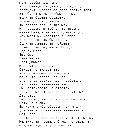
моим особым долгом.

Я посоветую окружному прокурору

возбудить уголовное дело против тебя.

Это будет моим особым делом,

если ты будешь осужден,

рекомендовать, чтобы

ты провел срок в тюрьме.

И я уведомляю тебя, что тюрьма

штата Невада не загородный клуб,

как местный изолятор в Габбс

или где еще ты бы сидел.

Если ты лжешь, ты пойдешь

прямо в тюрьму штата Невада.

Ладно, Мелвин?

Еще бы.

Ваша Честь.

Брат Дюммар...

Мне нужна правда.

Откуда появилось это

так называемое завещание?

Какой-то человек принес

его на заправку, где я работал.

Он оставил завещание там.

Вы настаиваете на ответах,

полученных от вас сегодня утром?

Да, сэр.

Вы знаете, кто написал завещание?

Нет, не знаю.

Вы каким-либо образом принимали

участие в составлении завещания?

Нет, сэр.

Я старался изо всех сил, джентльмены.

Мелвин, ты прошел. 6 июля определят

юридическую силу завещания.
