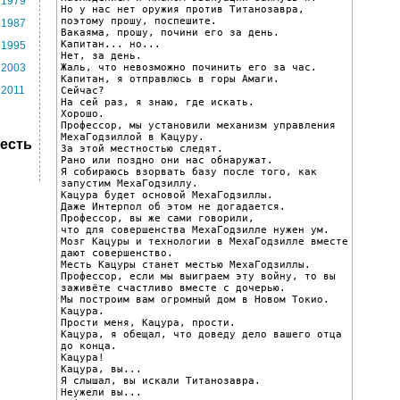
1979
Но у нас нет оружия против Титанозавра, 
поэтому прошу, поспешите.

1987
Вакаяма, прошу, почини его за день.

Капитан... но...

1995
Нет, за день.

Жаль, что невозможно починить его за час.

2003
Капитан, я отправлюсь в горы Амаги.

2011
Сейчас?

На сей раз, я знаю, где искать.

Хорошо.

Профессор, мы установили механизм управления 
МехаГодзиллой в Кацуру.

есть
За этой местностью следят.

Рано или поздно они нас обнаружат.

Я собираюсь взорвать базу после того, как 
запустим МехаГодзиллу.

Кацура будет основой МехаГодзиллы.

Даже Интерпол об этом не догадается.

Профессор, вы же сами говорили,

что для совершенства МехаГодзилле нужен ум.

Мозг Кацуры и технологии в МехаГодзилле вместе 
дают совершенство.

Месть Кацуры станет местью МехаГодзиллы.

Профессор, если мы выиграем эту войну, то вы 
заживёте счастливо вместе с дочерью.

Мы построим вам огромный дом в Новом Токио.

Кацура.

Прости меня, Кацура, прости.

Кацура, я обещал, что доведу дело вашего отца 
до конца.

Кацура!

Кацура, вы...

Я слышал, вы искали Титанозавра.

Неужели вы...
