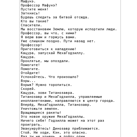
Мафунэ.

Профессор Мафунэ?

Пустите меня!

Заткнись!

Будешь следить за битвой отсюда.

Кто вы такие?

Спасители.

Мы восстановим Землю, которую испортили люди.

Профессор, вы что, с ними?

Я верю вам и горжусь вами.

Уже слишком поздно. Пути назад нет.

Профессор!

Приготовиться к нападению!

Кацура, запускай МехаГодзиллу.

Кацура.

Проклятье, мы опоздали.

Помогите!

Помогите.

Отойдите!

Успокойтесь. Что произошло?

Взры...

Взрыв? Нужно торопиться.

Скорей.

Кацура, зови Титанозавра.

Титанозавр и МехаГодзилла, управляемые 
инопланетянами, направляются в центр города.

Вперёд, МехаГодзилла, Титанозавр.

Уничтожьте землян.

Вращающиеся ракеты!

Это новое оружие МехаГодзиллы.

Ничего себе! Годзилла может на этот раз 
проиграть.

Эвакуируйтесь! Динозавр приближается.

Стой. Не ходи, Кэн, это опасно.

Раз ты не хочешь, я пойду один.
