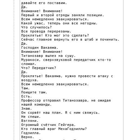
давайте его поставим.

Да.

Внимание! Внимание!

Первый и второй отряды заняли позиции.

Всем немедленно эвакуироваться.

Какой ужас, теперь они все негодны.

Что случилось?

Все провода перерезаны.

Проклятье! Кто мог это сделать?

Сейчас главное вернуть его в штаб и починить.

Да.

Господин Вакаяма.

Внимание! Внимание!

Титанозавр вылез на сушу.

Муракоси, сверхзвуковой передатчик кто-то 
сломал.

Что? Передатчик?

Да.

Проклятье! Вакаяма, нужно провести атаку с 
воздуха.

Всем немедленно эвакуироваться.

Там.

Поищите там.

Есть.

Профессор отправил Титанозавра, не ожидая 
нашей команды.

Знаю.

Он сорвёт наш план. Я с ним свяжусь.

Не спеши.

Взгляни.

Огромный счётчик Гейгера.

Кто главный враг МехаГодзиллы?

Годзилла.

Верно.
