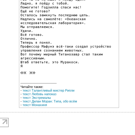
Ладно, я пойду с тобой.

Помогите! Годзилла спаси нас!

Ещё не готово?

Осталось замкнуть последнюю цепь.

Надпись на самолёте: «Океанская 
исследовательская лаборатория».

Мы отправляемся.

Удачи.

Всё готово.

Отлично.

Теперь я понял.

Профессор Мафунэ всё-таки создал устройство 
управления сознанием животных.

Вот почему мирный Титанозавр стал таким 
агрессивным.

Штаб ответьте, это Муракоси.

Я
------------------------------
Читайте также:
-
текст Талантливый мистер Рипли
-
текст Любовь напоказ
-
текст Экстремалы
-
текст Дилан Моран: Типа, обо всём
-
текст Монахиня