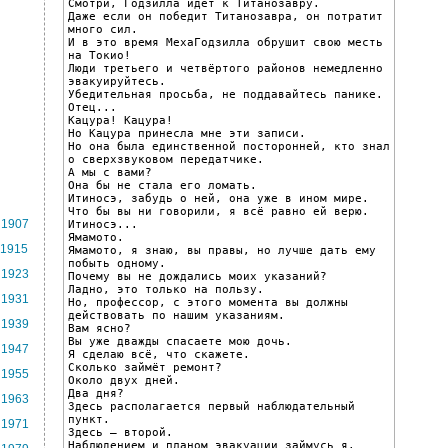
Смотри, Годзилла идёт к Титанозавру.

Даже если он победит Титанозавра, он потратит 
много сил.

И в это время МехаГодзилла обрушит свою месть 
на Токио!

Люди третьего и четвёртого районов немедленно 
эвакуируйтесь.

Убедительная просьба, не поддавайтесь панике.

Отец...

Кацура! Кацура!

Но Кацура принесла мне эти записи.

Но она была единственной посторонней, кто знал 
о сверхзвуковом передатчике.

А мы с вами?

Она бы не стала его ломать.

Итиносэ, забудь о ней, она уже в ином мире.

Что бы вы ни говорили, я всё равно ей верю.

1907
Итиносэ...

Ямамото.

1915
Ямамото, я знаю, вы правы, но лучше дать ему 
побыть одному.

1923
Почему вы не дождались моих указаний?

Ладно, это только на пользу.

1931
Но, профессор, с этого момента вы должны 
действовать по нашим указаниям.

1939
Вам ясно?

Вы уже дважды спасаете мою дочь.

1947
Я сделаю всё, что скажете.

Сколько займёт ремонт?

1955
Около двух дней.

Два дня?

1963
Здесь располагается первый наблюдательный 
пункт.

1971
Здесь — второй.

Наблюдением и планом эвакуации займусь я.
