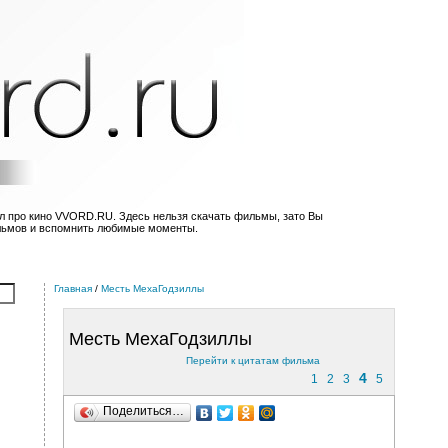
л про кино VVORD.RU. Здесь нельзя скачать фильмы, зато Вы
льмов и вспомнить любимые моменты.
Главная
/
Месть МехаГодзиллы
Месть МехаГодзиллы
Перейти к цитатам фильма
4
1
2
3
5
Поделиться…