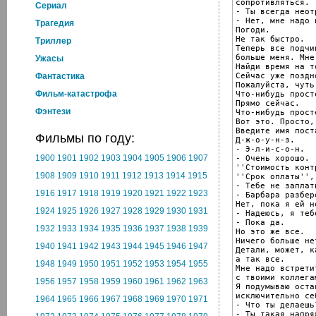
сопротивляться.

Cериал
- Ты всегда неот
- Нет, мне надо и
Трагедия
Погоди.

Не так быстро.

Триллер
Теперь все подчи
больше меня. Мне
Ужасы
Найди время на т
Сейчас уже поздно
Фантастика
Пожалуйста, чуть-
Фильм-катастрофа
Что-нибудь прост
Прямо сейчас.

Фэнтези
Что-нибудь прост
Вот это. Просто,
Введите имя пост
Фильмы по году:
Д-ж-о-у-н-з.

- Э-л-и-с-о-н.

1900
1901
1902
1903
1904
1905
1906
1907
- Очень хорошо.

''Стоимость конт
1908
1909
1910
1911
1912
1913
1914
1915
''Срок оплаты'',
- Тебе не заплат
1916
1917
1918
1919
1920
1921
1922
1923
- Барбара разбере
Нет, пока я ей н
1924
1925
1926
1927
1928
1929
1930
1931
- Надеюсь, я теб
- Пока да.

1932
1933
1934
1935
1936
1937
1938
1939
Но это же все.

Ничего больше нет
1940
1941
1942
1943
1944
1945
1946
1947
Детали, может, к
а так все.

1948
1949
1950
1951
1952
1953
1954
1955
Мне надо встретит
с твоими коллегам
1956
1957
1958
1959
1960
1961
1962
1963
Я подумываю оста
исключительно себ
1964
1965
1966
1967
1968
1969
1970
1971
- Что ты делаешь?
- Ты такая напря