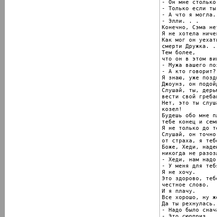
- Он мне столько
- Только если ты
- А что я могла. 
- Элли. . .

Конечно, Сэма нет
Я не хотела ниче
Как мог он уехат
смерти Дружка. . 
Тем более,

что он в этом вин
- Мужа вашего по
- А кто говорит?

Я знаю, уже позд
Джоунз, он подойд
Слушай, ты, дерь
вести свой греба
Нет, это ты слуш
козел!

Будешь обо мне п
тебе конец и сем
Я не только до т
Слушай, он точно
от страха, я теб
Боже, Хеди, наде
никогда не разоз
- Хеди, нам надо
- У меня для теб
Я не хочу.

Это здорово, теб
честное слово.

И я плачу.

Все хорошо, ну же
Да ты рехнулась.

- Надо было снач
- Это сюрприз.
