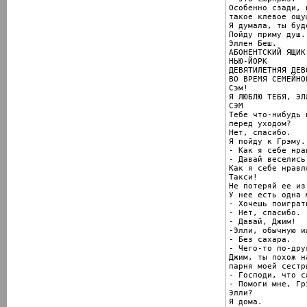
Особенно сзади, н
такое клевое ощущ
Я думала, ты буд
Пойду приму душ.

Эллен Беш.

АБОНЕНТСКИЙ ЯЩИК
НЬЮ-ЙОРК

ДЕВЯТИЛЕТНЯЯ ДЕВ
ВО ВРЕМЯ СЕМЕЙНО
Сэм!

Я ЛЮБЛЮ ТЕБЯ, ЭЛЛ
СЭМ

Тебе что-нибудь 
перед уходом?

Нет, спасибо.

Я пойду к Грэму.

- Как я себе нра
- Давай веселись.
Как я себе нравлю
Такси!

Не потеряй ее из 
У нее есть одна 
- Хочешь поиграть
- Нет, спасибо.

- Давай, Джим!

-Элли, обычную и
- Без сахара.

- Чего-то по-друг
Джим, ты похож на
парня моей сестры
- Господи, что с
- Помоги мне, Грэ
Элли?

Я дома.
