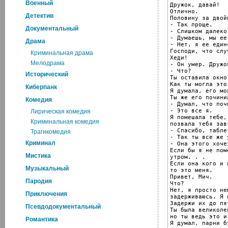
Военный
Дружок, давай!

Отлично.

Детектив
Половину за двой
- Так проще.

Документальный
- Слишком далеко
- Думаешь, мы ее
Драма
- Нет, я ее един
Господи, что слу
Криминальная драма
Хеди!

Мелодрама
- Он умер. Дружо
- Что?

Исторический
Ты оставила окно
Как ты могла это
Киберпанк
Я думала, его мо
Ты же его починил
Комедия
- Думал, что почи
- Это все я.

Лирическая комедия
Я помешала тебе, 
Криминальная комедия
позвала тебя зав
- Спасибо, табле
Трагикомедия
- Так ты все же 
Криминал
- Она этого хочет
Если бы я не пом
Мистика
утром. . .

Если она кого и в
Музыкальный
то это меня.

Привет, Мич.

Пародия
Что?

Нет, я просто нем
Приключения
задерживаюсь. Я 
Задержи их до пя
Псевдодокументальный
Ты была великоле
но ты ведь это и
Романтика
Я думал, парни бу