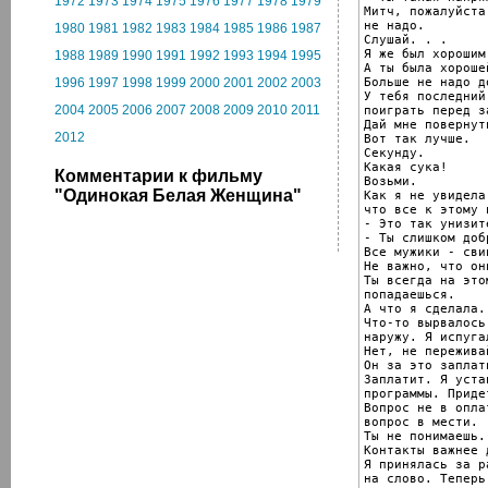
1972
1973
1974
1975
1976
1977
1978
1979
Митч, пожалуйста,
не надо.

1980
1981
1982
1983
1984
1985
1986
1987
Слушай. . .

Я же был хорошим
1988
1989
1990
1991
1992
1993
1994
1995
А ты была хороше
Больше не надо д
1996
1997
1998
1999
2000
2001
2002
2003
У тебя последний 
2004
2005
2006
2007
2008
2009
2010
2011
поиграть перед з
Дай мне повернуть
2012
Вот так лучше.

Секунду.

Какая сука!

Комментарии к фильму
Возьми.

"Одинокая Белая Женщина"
Как я не увидела,
что все к этому и
- Это так унизите
- Ты слишком добр
Все мужики - свин
Не важно, что он
Ты всегда на этом
попадаешься.

А что я сделала. 
Что-то вырвалось
наружу. Я испугал
Нет, не пережива
Он за это заплати
Заплатит. Я уста
программы. Приде
Вопрос не в оплат
вопрос в мести.

Ты не понимаешь.

Контакты важнее д
Я принялась за р
на слово. Теперь 