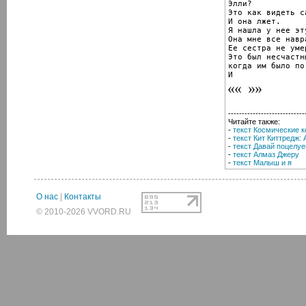
Элли?

Это как видеть с
И она лжет.

Я нашла у нее эт
Она мне все навра
Ее сестра не уме
Это был несчастн
когда им было по
И
----------------------------
Читайте также:
-
текст Космические к
-
текст Кит Киттредж:
-
текст Давай поцелу
-
текст Алмаз Джеру
-
текст Малыш и я
О нас
|
Контакты
© 2010-2026 VVORD.RU