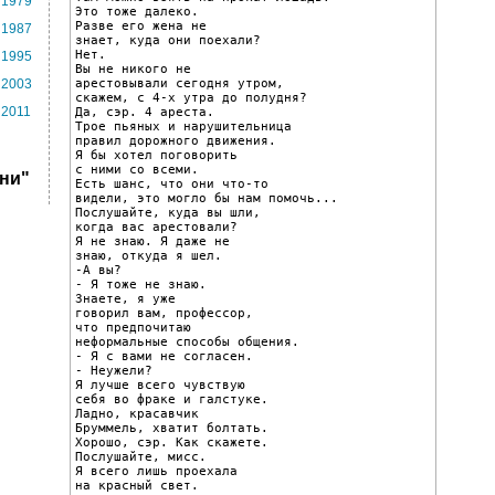
1979
Это тоже далеко.

Разве его жена не

1987
знает, куда они поехали?

Нет.

1995
Вы не никого не

арестовывали сегодня утром,

2003
скажем, с 4-х утра до полудня?

2011
Да, сэр. 4 ареста.

Трое пьяных и нарушительница

правил дорожного движения.

Я бы хотел поговорить

с ними со всеми.

ни"
Есть шанс, что они что-то

видели, это могло бы нам помочь...

Послушайте, куда вы шли,

когда вас арестовали?

Я не знаю. Я даже не

знаю, откуда я шел.

-А вы?

- Я тоже не знаю.

Знаете, я уже

говорил вам, профессор,

что предпочитаю

неформальные способы общения.

- Я с вами не согласен.

- Неужели?

Я лучше всего чувствую

себя во фраке и галстуке.

Ладно, красавчик

Бруммель, хватит болтать.

Хорошо, сэр. Как скажете.

Послушайте, мисс.

Я всего лишь проехала

на красный свет.
