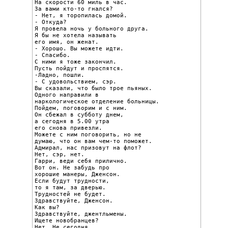
На скорости 60 миль в час.

За вами кто-то гнался?

- Нет, я торопилась домой.

- Откуда?

Я провела ночь у больного друга.

Я бы не хотела называть

его имя, он женат.

- Хорошо. Вы можете идти.

- Спасибо.

С ними я тоже закончил.

Пусть пойдут и проспятся.

-Ладно, пошли.

- С удовольствием, сэр.

Вы сказали, что было трое пьяных.

Одного направили в

наркологическое отделение больницы.

Пойдем, поговорим и с ним.

Он сбежал в субботу днем,

а сегодня в 5.00 утра

его снова привезли.

Можете с ним поговорить, но не

думаю, что он вам чем-то поможет.

Адмирал, нас призовут на флот?

Нет, сэр, нет.

Гарри, веди себя прилично.

Вот он. Не забудь про

хорошие манеры, Дженсон.

Если будут трудности,

то я там, за дверью.

Трудностей не будет.

Здравствуйте, Дженсон.

Как вы?

Здравствуйте, джентльмены.

Ищете новобранцев?

Нет. Не сегодня.
