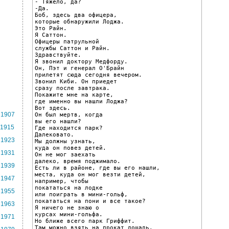
- Тяжело, да?

-Да.

Боб, здесь два офицера,

которые обнаружили Лоджа.

Это Райн.

Я Саттон.

Офицеры патрульной

службы Саттон и Райн.

Здравствуйте.

Я звонил доктору Медфорду.

Он, Пэт и генерал О'Брайн

прилетят сюда сегодня вечером.

Звонил Киби. Он приедет

сразу после завтрака.

Покажите мне на карте,

где именно вы нашли Лоджа?

Вот здесь.

1907
Он был мертв, когда

вы его нашли?

1915
Где находится парк?

Далековато.

1923
Мы должны узнать,

куда он повез детей.

1931
Он не мог заехать

далеко, время поджимало.

1939
Есть ли в районе, где вы его нашли,

места, куда он мог везти детей,

1947
например, чтобы

покататься на лодке

1955
или поиграть в мини-гольф,

покататься на пони и все такое?

1963
Я ничего не знаю о

курсах мини-гольфа.

1971
Но ближе всего парк Гриффит.

Там можно взять на прокат лошадь.
