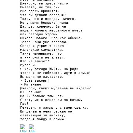
Дженсон, вы здесь часто

бываете, не так ли?

Мне здесь нравится.

Что вы делали сегодня?

Тоже, что и всегда, ничего.

Но у меня большие планы.

Да, да, конечно. Вы не

видели ничего необычного вчера

или сегодня утром?

Ничего нового. Все как обычно.

Теперь они уже пропали.

Сегодня утром я видел

маленькие самолетики.

Такие маленькие, что

в них они и не влезут.

Кто не влезет?

Муравьи.

Я хочу отсюда выйти, но ради

этого я не собираюсь идти в армию!

Вы меня не заставите.

- Есть законы!

- Мы знаем.

Дженсон, каких муравьев вы видели?

О! Больших.

Но их больше там нет.

Я вижу их в основном по ночам.

Где?

Генерал, я заключу с вами сделку.

Вы делаете меня сержантом,

отвечающим за выпивку,

тогда я пойду в армию.