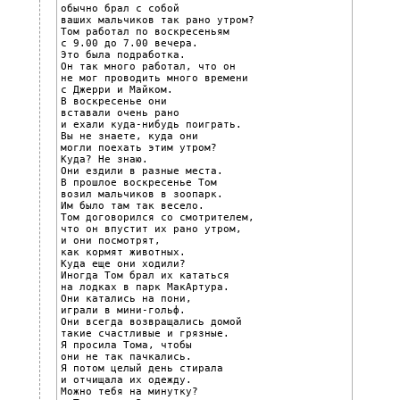
обычно брал с собой

ваших мальчиков так рано утром?

Том работал по воскресеньям

с 9.00 до 7.00 вечера.

Это была подработка.

Он так много работал, что он

не мог проводить много времени

с Джерри и Майком.

В воскресенье они

вставали очень рано

и ехали куда-нибудь поиграть.

Вы не знаете, куда они

могли поехать этим утром?

Куда? Не знаю.

Они ездили в разные места.

В прошлое воскресенье Том

возил мальчиков в зоопарк.

Им было там так весело.

Том договорился со смотрителем,

что он впустит их рано утром,

и они посмотрят,

как кормят животных.

Куда еще они ходили?

Иногда Том брал их кататься

на лодках в парк МакАртура.

Они катались на пони,

играли в мини-гольф.

Они всегда возвращались домой

такие счастливые и грязные.

Я просила Тома, чтобы

они не так пачкались.

Я потом целый день стирала

и отчищала их одежду.

Можно тебя на минутку?
