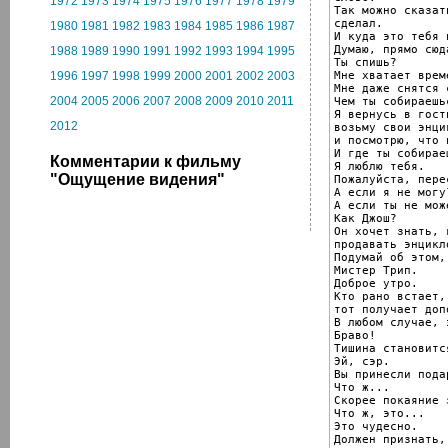
1972
1973
1974
1975
1976
1977
1978
1979
Так можно сказат
сделал.

1980
1981
1982
1983
1984
1985
1986
1987
И куда это тебя 
Думаю, прямо сюд
1988
1989
1990
1991
1992
1993
1994
1995
Ты спишь?

Мне хватает врем
1996
1997
1998
1999
2000
2001
2002
2003
Мне даже снятся 
2004
2005
2006
2007
2008
2009
2010
2011
Чем ты собираешь
Я вернусь в гост
2012
возьму свои энци
и посмотрю, что 
И где ты собирае
Комментарии к фильму
Я люблю тебя.

"Ощущение видения"
Пожалуйста, пере
А если я не могу?
А если ты не може
Как Джош?

Он хочет знать, 
продавать энцикл
Подумай об этом, 
Мистер Трип.

Доброе утро.

Кто рано встает,

тот получает доп
В любом случае, 
Браво!

Тишина становитс
Эй, сэр.

Вы принесли подар
Что ж...

Скорее покаяние 
Что ж, это...

Это чудесно.

Должен признать,