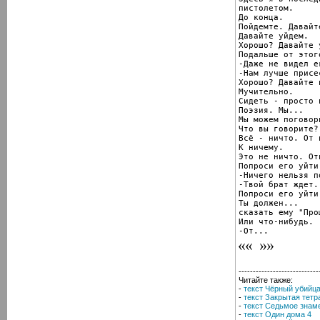
пистолетом.

До конца.

Пойдемте. Давайте
Давайте уйдем.

Хорошо? Давайте у
Подальше от этог
-Даже не видел е
-Нам лучше присе
Хорошо? Давайте 
Мучительно.

Сидеть - просто п
Поэзия. Мы...

Мы можем поговор
Что вы говорите?
Всё - ничто. От 
К ничему.

Это не ничто. От
Попроси его уйти.
-Ничего нельзя п
-Твой брат ждет.

Попроси его уйти.
Ты должен...

сказать ему "Прощ
Или что-нибудь.

-От...
----------------------------
Читайте также:
-
текст Чёрный убийц
-
текст Закрытая тетр
-
текст Седьмое знам
-
текст Один дома 4