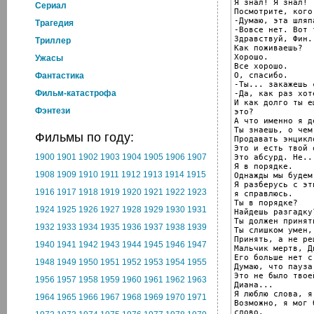
Я знал! Я знал!

Cериал
Посмотрите, кого
-Думаю, эта шляп
Трагедия
-Вовсе нет. Вот 
Здравствуй, Фин.

Триллер
Как поживаешь?

Хорошо.

Ужасы
Все хорошо.

О, спасибо.

Фантастика
-Ты... закажешь 
Фильм-катастрофа
-Да, как раз хот
И как долго ты е
Фэнтези
это?

А что именно я де
Ты знаешь, о чем 
Фильмы по году:
Продавать энцикл
Это и есть твой о
1900
1901
1902
1903
1904
1905
1906
1907
Это абсурд. Не..
Я в порядке.

1908
1909
1910
1911
1912
1913
1914
1915
Однажды мы будем
Я разберусь с эт
1916
1917
1918
1919
1920
1921
1922
1923
я справлюсь.

Ты в порядке?

1924
1925
1926
1927
1928
1929
1930
1931
Найдешь разгадку?
Ты должен принят
1932
1933
1934
1935
1936
1937
1938
1939
Ты слишком умен,
Принять, а не ре
1940
1941
1942
1943
1944
1945
1946
1947
Мальчик мертв, Ди
Его больше нет с 
1948
1949
1950
1951
1952
1953
1954
1955
Думаю, что пауза
Это не было твое
1956
1957
1958
1959
1960
1961
1962
1963
Диана...

Я люблю слова, я
1964
1965
1966
1967
1968
1969
1970
1971
Возможно, я мог 
слово.
