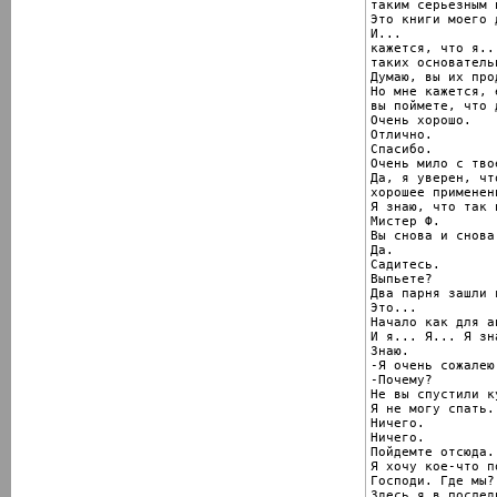
таким серьезным 
Это книги моего 
И...

кажется, что я..
таких основатель
Думаю, вы их про
Но мне кажется, 
вы поймете, что 
Очень хорошо.

Отлично.

Спасибо.

Очень мило с тво
Да, я уверен, чт
хорошее применени
Я знаю, что так 
Мистер Ф.

Вы снова и снова
Да.

Садитесь.

Выпьете?

Два парня зашли в
Это...

Начало как для а
И я... Я... Я зн
Знаю.

-Я очень сожалею.
-Почему?

Не вы спустили ку
Я не могу спать.
Ничего.

Ничего.

Пойдемте отсюда.

Я хочу кое-что п
Господи. Где мы?

Здесь я в послед