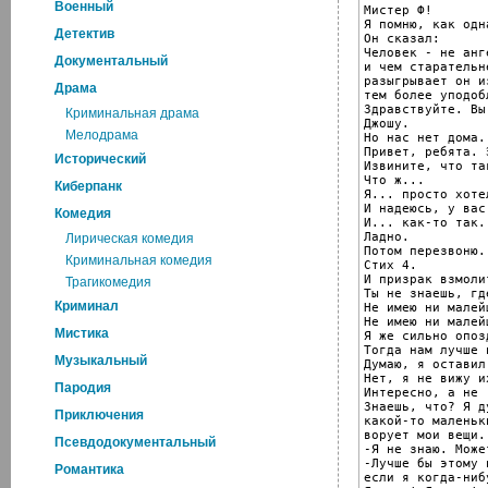
Военный
Мистер Ф!

Я помню, как одн
Детектив
Он сказал:

Человек - не анг
Документальный
и чем старательн
разыгрывает он и
Драма
тем более уподоб
Здравствуйте. Вы
Криминальная драма
Джошу.

Мелодрама
Но нас нет дома.
Привет, ребята. Э
Исторический
Извините, что та
Что ж...

Киберпанк
Я... просто хоте
И надеюсь, у вас
Комедия
И... как-то так.

Ладно.

Лирическая комедия
Потом перезвоню.

Криминальная комедия
Стих 4.

И призрак взмоли
Трагикомедия
Ты не знаешь, гд
Криминал
Не имею ни малей
Не имею ни малей
Мистика
Я же сильно опоз
Тогда нам лучше 
Музыкальный
Думаю, я оставил
Нет, я не вижу их
Пародия
Интересно, а не .
Знаешь, что? Я д
Приключения
какой-то маленьк
ворует мои вещи.

Псевдодокументальный
-Я не знаю. Може
-Лучше бы этому 
Романтика
если я когда-ниб