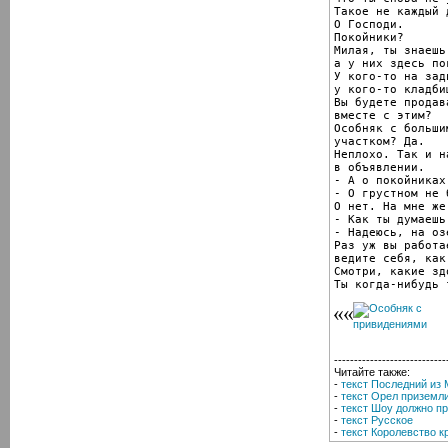
Такое не каждый 
О Господи.

Покойники?

Милая, ты знаешь,
а у них здесь по
У кого-то на зад
у кого-то кладби
Вы будете продав
вместе с этим?

Особняк с больши
участком? Да.

Неплохо. Так и на
в объявлении.

- А о покойниках
- О грустном не б
О нет. На мне же
- Как ты думаешь
- Надеюсь, на оз
Раз уж вы работа
ведите себя, как
Смотри, какие зд
Ты когда-нибудь 
----------------------------
Читайте также:
-
текст Последний из 
-
текст Орел приземл
-
текст Шоу должно п
-
текст Русское
-
текст Королевство к