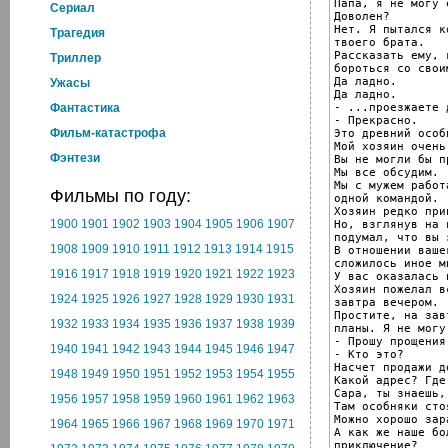
Папа, я не могу 
Cериал
Доволен?

Нет. Я пытался к
Трагедия
твоего брата.

Рассказать ему, 
Триллер
бороться со свои
Да ладно.

Ужасы
Да ладно.

- ...проезжаете 
Фантастика
- Прекрасно.

Фильм-катастрофа
Это древний особ
Мой хозяин очень
Фэнтези
Вы не могли бы п
Мы все обсудим.

Мы с мужем работа
Фильмы по году:
одной командой.

Хозяин редко при
1900
1901
1902
1903
1904
1905
1906
1907
Но, взглянув на 
подумал, что вы 
1908
1909
1910
1911
1912
1913
1914
1915
В отношении ваше
сложилось иное мн
1916
1917
1918
1919
1920
1921
1922
1923
У вас оказалась 
Хозяин пожелал в
1924
1925
1926
1927
1928
1929
1930
1931
завтра вечером.

Простите, на зав
1932
1933
1934
1935
1936
1937
1938
1939
планы. Я не могу
- Прошу прощения.
1940
1941
1942
1943
1944
1945
1946
1947
- Кто это?

Насчет продажи до
1948
1949
1950
1951
1952
1953
1954
1955
Какой адрес? Где
Сара, ты знаешь,
1956
1957
1958
1959
1960
1961
1962
1963
Там особняки сто
Можно хорошо зар
1964
1965
1966
1967
1968
1969
1970
1971
А как же наше бо
приключение?
