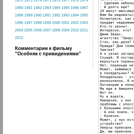
1972
1973
1974
1975
1976
1977
1978
1979
- Сделаем неболь
- И долго еще?

1980
1981
1982
1983
1984
1985
1986
1987
20 минут максимум
Вам бы радоваться
1988
1989
1990
1991
1992
1993
1994
1995
Посмотрите, как 
продают недвижимо
1996
1997
1998
1999
2000
2001
2002
2003
Кто-то звонит.

2004
2005
2006
2007
2008
2009
2010
2011
Интересно, кто?

Джим Эверс,

2012
агентство "Эверс
Стэн, как дела? 
Правда? Дом Селма
Комментарии к фильму
Завтра?

"Особняк с привидениями"
А я уехал загород
Слушай. Я постара
вернуться пораньш
Нет, пораньше не
Может, займемся 
в понедельник? Хо
Понедельник - эт
великолепно. Я п
Поговорим в поне
Мы еще в Америке?
Вот он.

Ну и ворота.

Наверное, у них 
проблемы с опоссу
С большими опоссу
- А они знали, ч
- Конечно.

Может, у них ест
устройство?

Эверсы приехали.

Да, мы приехали.
