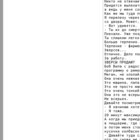
Никто не отвечает
Придется вылезат
а ведь у меня со
Как же мы туда п
Я перелезу через
со двора. Может,
- Вот удивятся.

- Ты их до смерт
Поехали. Уже позд
Ты слишком легко
Больше терпения.

Терпение - фирме
Эверсов...

Отлично. Дело пош
За работу.

ЭВЕРСЫ ПРОДАЮТ

Боб Вила с радос
программу о ремо
Меган, не хлопай
Она очень нежная.
Это машина, папа.
Это не просто маш
Это очень тонкий
Она это не всерье
Не всерьез.

Давайте посмотри
- Я начинаю хоте
- Я тоже.

20 минут максимум
А когда мы приед
в пиццерию, где 
а потом меня сто
кусочки колбасок
- Давайте туда с
что ты снова не 