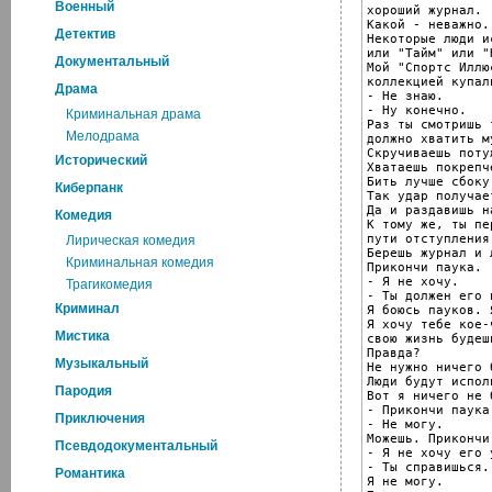
Военный
хороший журнал.

Какой - неважно.

Детектив
Некоторые люди и
или "Тайм" или "
Документальный
Мой "Спортс Иллю
коллекцией купал
Драма
- Не знаю.

- Ну конечно.

Криминальная драма
Раз ты смотришь 
Мелодрама
должно хватить м
Скручиваешь потуж
Исторический
Хватаешь покрепче
Бить лучше сбоку.
Киберпанк
Так удар получае
Да и раздавишь н
Комедия
К тому же, ты пе
пути отступления.
Лирическая комедия
Берешь журнал и 
Криминальная комедия
Прикончи паука.

- Я не хочу.

Трагикомедия
- Ты должен его 
Криминал
Я боюсь пауков. 
Я хочу тебе кое-
Мистика
свою жизнь будеш
Правда?

Музыкальный
Не нужно ничего 
Люди будут испол
Пародия
Вот я ничего не 
- Прикончи паука.
Приключения
- Не могу.

Можешь. Прикончи
Псевдодокументальный
- Я не хочу его 
- Ты справишься.
Романтика
Я не могу.
