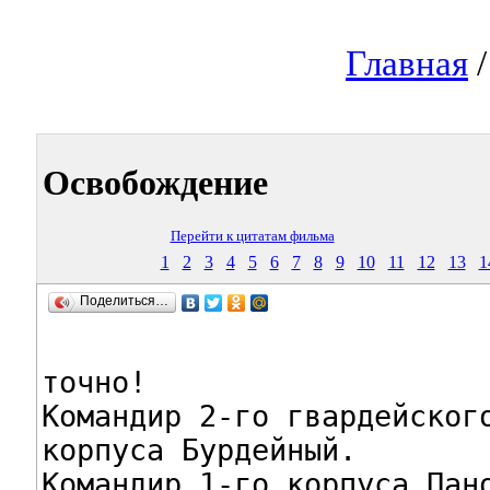
Главная
Освобождение
Перейти к цитатам фильма
1
2
3
4
5
6
7
8
9
10
11
12
13
1
Поделиться…
точно!

Командир 2-го гвардейского
корпуса Бурдейный.

Командир 1-го корпуса Пано