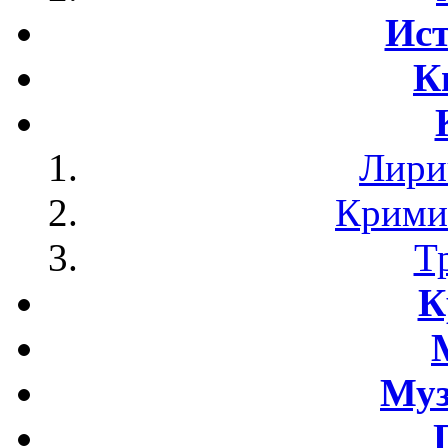
Ист
К
Лири
Крими
Т
К
Му