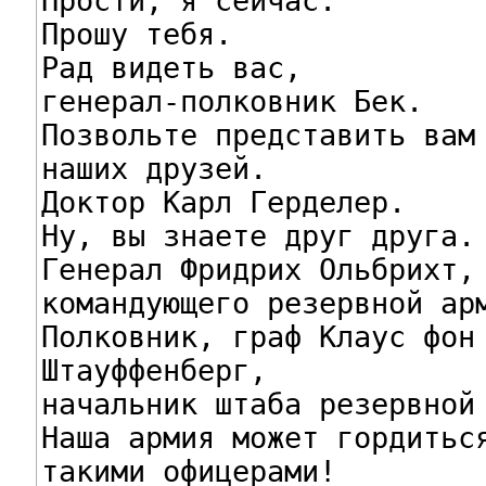
Прости, я сейчас.

Прошу тебя.

Рад видеть вас,

генерал-полковник Бек.

Позвольте представить вам

наших друзей.

Доктор Карл Герделер.

Ну, вы знаете друг друга.

Генерал Фридрих Ольбрихт, 
командующего резервной арм
Полковник, граф Клаус фон

Штауффенберг,

начальник штаба резервной 
Наша армия может гордиться
такими офицерами!
