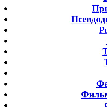
Пр
Псевдод
Р
Фа
Фильм