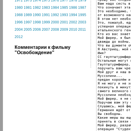
1972
1973
1974
1975
1976
1977
1978
1979
Вам надо сесть в
Что означает эта
1980
1981
1982
1983
1984
1985
1986
1987
Это необходимо, 
1988
1989
1990
1991
1992
1993
1994
1995
от возможного на
В этом нет необх
1996
1997
1998
1999
2000
2001
2002
2003
Это, пожалуй, ед
успешная операция
2004
2005
2006
2007
2008
2009
2010
2011
итальянского ген
Кто из вас знает
2012
Мой фюрер, я был 
дважды до войны.

Что вы думаете о
Комментарии к фильму
Я Австриец, мой ф
"Освобождение"
Имя?

СС гауптштурмфюр
Остальные могут и
Гауптштурмфюрер,
поручить вам чре
Мой друг и наш в
Муссолини...

предан королём и
Я не могу и не хо
покинуть в минут
самого великого 
Муссолини необхо
Мой фюрер, я не 
Поручаю вам эту 
Слушаюсь, мой фюр
Германия ждёт от
Вы свободны.

Какие меры вы ещ
принять в связи 
Мой фюрер, разраб
операция "Студент