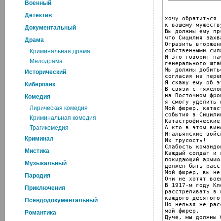
Военный
Детектив
хочу обратиться

к вашему мужеству
Документальный
Вы должны ему пр
что Сицилия захва
Драма
Отразить вторжен
собственными сил
Криминальная драма
И это говорит на
Мелодрама
генерального штаб
Мы должны добить
Исторический
согласия на перем
Я скажу ему об эт
Киберпанк
В связи с тяжёло
на Восточном фро
Комедия
я смогу уделить 
Лирическая комедия
Мой фюрер, катас
события в Сицилии
Криминальная комедия
Катастрофические
А кто в этом вино
Трагикомедия
Итальянские войск
Криминал
Их трусость!

Слабость командов
Мистика
Каждый солдат и 
покидающий армию,
Музыкальный
должен быть расс
Мой фюрер, вы не
Пародия
Они не хотят воев
В 1917-м году Кл
Приключения
расстреливать в 
каждого десятого!
Псевдодокументальный
Но нельзя же рас
мой фюрер.

Романтика
Дуче, мы должны 