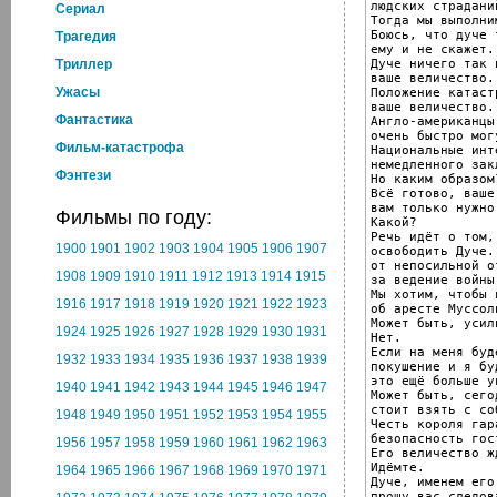
людских страданий
Cериал
Тогда мы выполни
Боюсь, что дуче 
Трагедия
ему и не скажет.

Дуче ничего так 
Триллер
ваше величество.

Ужасы
Положение катаст
ваше величество.

Фантастика
Англо-американцы

очень быстро мог
Фильм-катастрофа
Национальные инт
немедленного зак
Фэнтези
Но каким образом?
Всё готово, ваше
вам только нужно
Фильмы по году:
Какой?

Речь идёт о том, 
1900
1901
1902
1903
1904
1905
1906
1907
освободить Дуче..
от непосильной о
1908
1909
1910
1911
1912
1913
1914
1915
за ведение войны.
Мы хотим, чтобы 
1916
1917
1918
1919
1920
1921
1922
1923
об аресте Муссоли
Может быть, усил
1924
1925
1926
1927
1928
1929
1930
1931
Нет.

Если на меня буд
1932
1933
1934
1935
1936
1937
1938
1939
покушение и я бу
это ещё больше у
1940
1941
1942
1943
1944
1945
1946
1947
Может быть, сего
стоит взять с соб
1948
1949
1950
1951
1952
1953
1954
1955
Честь короля гар
безопасность гост
1956
1957
1958
1959
1960
1961
1962
1963
Его величество ж
Идёмте.

1964
1965
1966
1967
1968
1969
1970
1971
Дуче, именем его
прошу вас следов