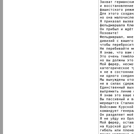
Захват германски
и восстановление

фашистского режи
Для этого создан
но она малочислен
Я приказал вызват
фельдмаршала Клюг
Он прибыл и ждёт
Позовите!

Фельдмаршал, мне
дивизий с вашего
чтобы перебросит
Не перебивайте ме
Я знаю, что вам 
Это очень тяжёло
но вы должны это
Мой фюрер, несмо
категорическое т
я не в состоянии
ни одного соедине
Мы вынуждены ото
не в силах сдерж
Единственный выхо
выпрямить линию 
Я знаю это ваше 
Вы пассивный и в
мерещится Сталинг
Войсками Курской 
командует генера
Он разделяет моё
Я не уйду из Орла
Мой фюрер, остав
на Курской дуге 
гибель или пленен