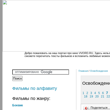
Добро пожаловать на наш портал про кино VVORD.RU. Здесь нельз
сможете перечитать тексты фильмов и вспомнить любимые момен
Главная
/
Освобождение
Освобожден
Фильмы по алфавиту
7
1
2
3
4
5
6
18
19
20
21
22
Фильмы по жанру:
Боевик
Поделиться