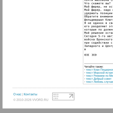
почти миллиона со
Что скажете вы?

Мой фюрер, не ос
Мой фюрер, надо 
удержать позиции
Обратите внимание
фельдмаршал Клюге
Я не одинок в св
его разделяют эт
которые по должн
Моё решение оста
Сегодня 5-го авг
войска Брянского
при содействии с
Западного и Цент
в
----------------------------
Читайте также:
-
текст Клан Пещерно
-
текст Морской ястре
-
текст Реквием по М
-
текст Добрый совет
-
текст Любовь случа
О нас
|
Контакты
© 2010-2026 VVORD.RU