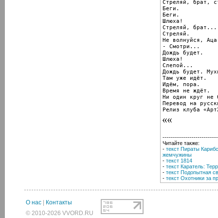
Стреляй, брат, с
Беги.

Беги.

Шлюха!

Стреляй, брат...

Стреляй.

Не волнуйся, Аца
- Смотри...

Дождь будет.

Шлюха!

Слепой...

Дождь будет. Мух
Там уже идёт.

Идём, пора.

Время не ждёт.

Ни один круг не 
Перевод на русск
Релиз клуба «Арт
----------------------------
Читайте также:
-
текст Пираты Карибс
жемчужины
-
текст 1814
-
текст Каратель: Тер
-
текст Подопытная св
-
текст Охотники за 
О нас
|
Контакты
© 2010-2026 VVORD.RU