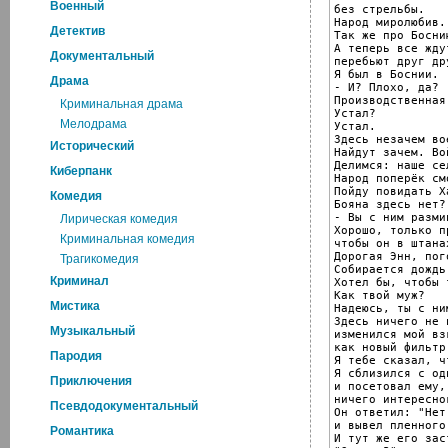
Военный
без стрельбы.

Народ миролюбив.

Детектив
Так же про Босни
А теперь все жду
Документальный
перебьют друг дру
Я был в Боснии.

Драма
- И? Плохо, да?

Производственная
Криминальная драма
Устал?

Мелодрама
Устал.

Здесь незачем во
Исторический
Найдут зачем. Во
Делимся: наше се
Киберпанк
Народ поперёк см
Пойду повидать Ха
Комедия
Бояна здесь нет?

- Вы с ним разми
Лирическая комедия
Хорошо, только п
Криминальная комедия
чтобы он в штана
Дорогая Энн, пог
Трагикомедия
Собирается дождь.
Криминал
Хотел бы, чтобы 
Как твой муж?

Мистика
Надеюсь, ты с ни
Здесь ничего не 
Музыкальный
изменился мой взг
как новый фильтр
Пародия
Я тебе сказал, ч
Я сблизился с од
Приключения
и посетовал ему,
ничего интересно
Псевдодокументальный
Он ответил: "Нет
и вывел пленного
Романтика
И тут же его зас