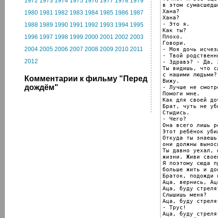
1972
1973
1974
1975
1976
1977
1978
1979
в этом сумасшедш
Хана?

1980
1981
1982
1983
1984
1985
1986
1987
Хана?

- Это я.

1988
1989
1990
1991
1992
1993
1994
1995
Как ты?

Плохо.

1996
1997
1998
1999
2000
2001
2002
2003
Говори.

2004
2005
2006
2007
2008
2009
2010
2011
- Моя дочь исчезл
- Твой родственни
2012
- Здравэ? - Да, 
Ты видишь, что с
с нашими людьми?

Комментарии к фильму "Перед
Вижу.

дождём"
- Лучше не смотре
Помоги мне.

Как для своей доч
Брат, чуть не уб
Стыдись.

- Чего?

Она всего лишь р
Этот ребёнок уби
Откуда ты знаешь
они должны вынос
Ты давно уехал, 
жизни. Живи свое
Я поэтому сюда п
больше жить и до
Браток, подожди 
Аца, вернись, Аца
Аца, буду стрелят
Слышишь меня?

Аца, буду стрелят
- Трус!

Аца, буду стрелят