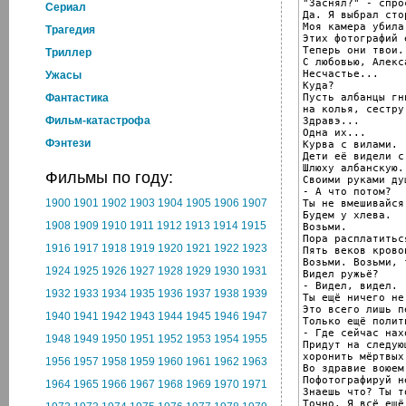
"Заснял?" - спро
Cериал
Да. Я выбрал стор
Моя камера убила
Трагедия
Этих фотографий 
Теперь они твои.

Триллер
С любовью, Алекса
Несчастье...

Ужасы
Куда?

Пусть албанцы гн
Фантастика
на колья, сестру
Фильм-катастрофа
Здравэ...

Одна их...

Фэнтези
Курва с вилами.

Дети её видели с 
Шлюху албанскую.

Фильмы по году:
Своими руками ду
- А что потом?

1900
1901
1902
1903
1904
1905
1906
1907
Ты не вмешивайся
Будем у хлева.

1908
1909
1910
1911
1912
1913
1914
1915
Возьми.

Пора расплатиться
1916
1917
1918
1919
1920
1921
1922
1923
Пять веков крово
Возьми. Возьми, 
1924
1925
1926
1927
1928
1929
1930
1931
Видел ружьё?

- Видел, видел.

1932
1933
1934
1935
1936
1937
1938
1939
Ты ещё ничего не
Это всего лишь пе
1940
1941
1942
1943
1944
1945
1946
1947
Только ещё полит
- Где сейчас нах
1948
1949
1950
1951
1952
1953
1954
1955
Придут на следую
хоронить мёртвых.
1956
1957
1958
1959
1960
1961
1962
1963
Во здравие воюем.
Пофотографируй н
1964
1965
1966
1967
1968
1969
1970
1971
Знаешь что? Ты т
Точно. Я всё ещё