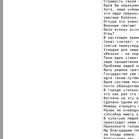
Стоимость такой 
была бы неразумн
Хотя, наши учёны
эти люди перенося
ужасные болезни.

Откуда это извест
Военные сжигают т
безо всяких иссл
Отец?

В настоящее время
Сенат считает, ч
слегка переусерд
Усердие для защит
обезьян - не пор
Твои идеи ставят
наше процветание.
Проблема людей н
быть решена трат
Государство уже 
идти таким путём
Была система посо
почти обанкротив
В городе столько
это как раз что 
Взгляни на эту од
Сделано одним из
Можешь отрицать 
Разве не очевидн
способны иметь к
В культуре людей 
происходит ниже 
Преклоните головы
Мы благодарим те
за плоды земли.

Благослови нас, 