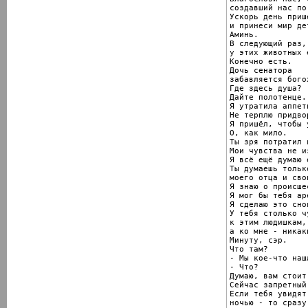
создавший нас по
Ускорь день приш
и принеси мир де
Аминь.

В следующий раз,
у этих животных 
Конечно есть.

Дочь сенатора

забавляется бого
Где здесь душа?

Дайте полотенце.

Я утратила аппети
Не терплю придво
Я пришёл, чтобы 
О, как мило.

Ты зря потратил в
Мои чувства не и
Я всё ещё думаю 
Ты думаешь тольк
моего отца и сво
Я знаю о происшес
Я мог бы тебя ар
Я сделаю это снов
У тебя столько чу
к этим людишкам,

а ко мне - никаки
Минуту, сэр.

Что там?

- Мы кое-что нашл
- Что?

Думаю, вам стоит
Сейчас запретный 
Если тебя увидят
ночью - то сразу