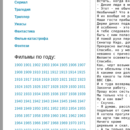
Встать, когда вх
Cериал
- Дикие люди в м
- Этот - не обычн
Трагедия
Необычный? Что в
Я их вообще не р
Триллер
Наши гости прибыл
Держи диких пода
Ужасы
И особенно - это
А тебе следовало 
Фантастика
быть с ним поласк
Фильм-катастрофа
И помой руки пер
Сенатор Нэдо, до
Фэнтези
Прекрасно выгляди
Спасибо, но у мен
неважно с прическ
Фильмы по году:
Желаете освежитьс
Спасибо.

1900
1901
1902
1903
1904
1905
1906
1907
Как, черт возьми,
эти обезьяны ста
1908
1909
1910
1911
1912
1913
1914
1915
А какими они дол
Из какого ты плем
1916
1917
1918
1919
1920
1921
1922
1923
ВВС США.

И я туда возвраща
1924
1925
1926
1927
1928
1929
1930
1931
Закончи работу.

Прошу всех сесть.
1932
1933
1934
1935
1936
1937
1938
1939
Мы только что с 
Ну и как вам?

1940
1941
1942
1943
1944
1945
1946
1947
- Скучно.

- Я думаю, рассл
1948
1949
1950
1951
1952
1953
1954
1955
подальше от сума
Я хотела прогулят
1956
1957
1958
1959
1960
1961
1962
1963
но идти там некуд
Ничего кроме

1964
1965
1966
1967
1968
1969
1970
1971
деревьев и скал.

- А ты только дры