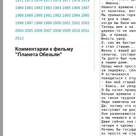
1972
1973
1974
1975
1976
1977
1978
1979
- Именно.

Немного времени 
1980
1981
1982
1983
1984
1985
1986
1987
от политики, вот
Мы привыкли теря
1988
1989
1990
1991
1992
1993
1994
1995
те дни в чаще,

когда мы были мол
1996
1997
1998
1999
2000
2001
2002
2003
Теперь мне и на

2004
2005
2006
2007
2008
2009
2010
2011
дерево-то не зал
Да, и правда.

2012
Юность ушла.

О, как же быстро

я стал старым...

Комментарии к фильму
Жизнь с вашей доч
"Планета Oбезьян"
сенатор, состари
Ты долго был чужи
в нашем доме.

Прошу меня прости
за задержку, сена
Я остановился

повидаться с отцо
- Как мой старый 
- Боюсь, он увяда
Я бы хотел провод
больше времени с 
но такое трудное
Люди замечены на
Да, потому что н
наступают на дик
Они размножаются
а мы нежимся в и
Даже сейчас они 
четыре к одному.

Почему бы государ
их просто не сте