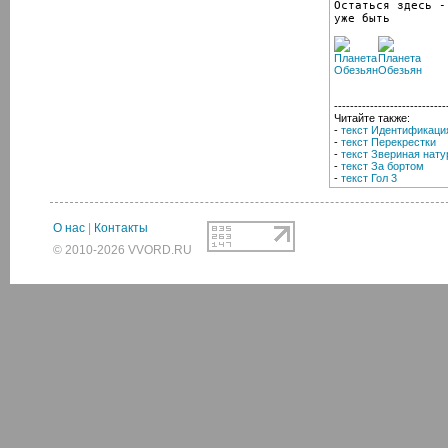
Остаться здесь -

уже быть
----------------------------
Читайте также:
-
текст Идентификаци
-
текст Перекрестки
-
текст Звериная нату
-
текст За бортом
-
текст Гол 3
О нас
|
Контакты
© 2010-2026 VVORD.RU