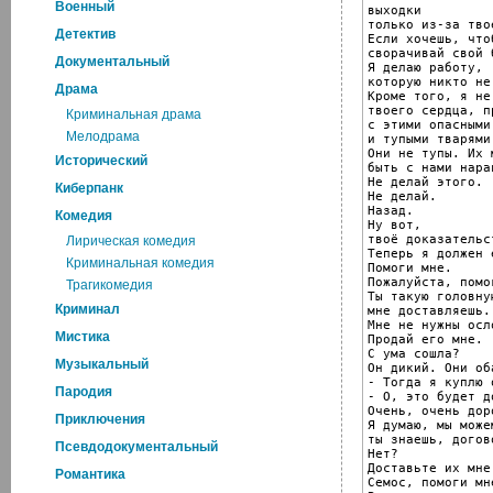
Военный
выходки

только из-за тво
Детектив
Если хочешь, что
сворачивай свой 
Документальный
Я делаю работу,

которую никто не
Драма
Кроме того, я не
твоего сердца, п
Криминальная драма
с этими опасными
Мелодрама
и тупыми тварями.
Они не тупы. Их 
Исторический
быть с нами нара
Не делай этого.

Киберпанк
Не делай.

Назад.

Комедия
Ну вот,

твоё доказательст
Лирическая комедия
Теперь я должен 
Криминальная комедия
Помоги мне.

Пожалуйста, помог
Трагикомедия
Ты такую головную
Криминал
мне доставляешь..
Мне не нужны осл
Мистика
Продай его мне.

С ума сошла?

Музыкальный
Он дикий. Они об
- Тогда я куплю о
Пародия
- О, это будет до
Очень, очень доро
Приключения
Я думаю, мы можем
ты знаешь, догов
Псевдодокументальный
Нет?

Доставьте их мне
Романтика
Семос, помоги мне