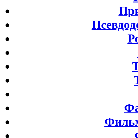
Пр
Псевдод
Р
Фа
Фильм