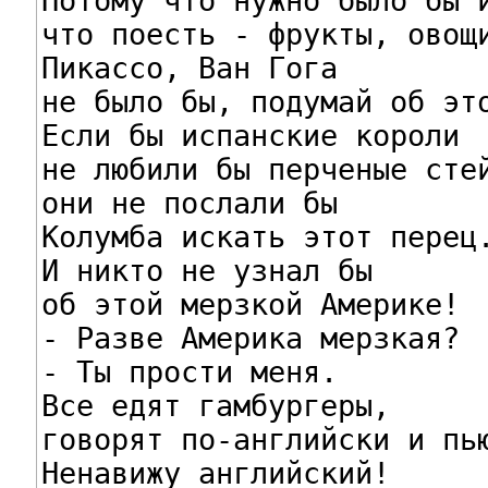
Потому что нужно было бы и
что поесть - фрукты, овощи
Пикассо, Ван Гога

не было бы, подумай об это
Если бы испанские короли

не любили бы перченые стей
они не послали бы

Колумба искать этот перец.
И никто не узнал бы

об этой мерзкой Америке!

- Разве Америка мерзкая?

- Ты прости меня.

Все едят гамбургеры,

говорят по-английски и пью
Ненавижу английский!
