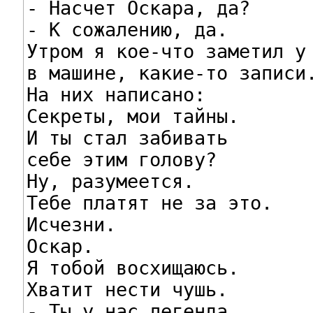
- Насчет Оскара, да?

- К сожалению, да.

Утром я кое-что заметил у 
в машине, какие-то записи.
На них написано:

Секреты, мои тайны.

И ты стал забивать

себе этим голову?

Ну, разумеется.

Тебе платят не за это.

Исчезни.

Оскар.

Я тобой восхищаюсь.

Хватит нести чушь.

- Ты у нас легенда.
