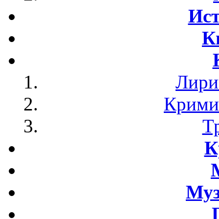
Ист
К
Лири
Крими
Т
К
Му