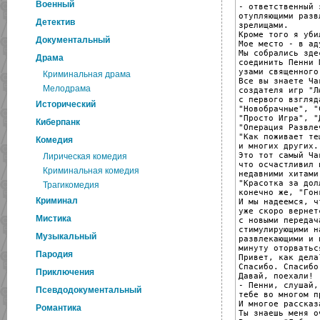
Военный
- ответственный 
отупляющими разв
Детектив
зрелищами.

Кроме того я уби
Документальный
Мое место - в аду
Мы собрались зде
Драма
соединить Пенни 
узами священного
Криминальная драма
Все вы знаете Ча
Мелодрама
создателя игр "Лю
с первого взгляда
Исторический
"Новобрачные", "
"Просто Игра", "
Киберпанк
"Операция Развле
"Как поживает тещ
Комедия
и многих других.

Это тот самый Ча
Лирическая комедия
что осчастливил н
Криминальная комедия
недавними хитами
"Красотка за дол
Трагикомедия
конечно же, "Гон
Криминал
И мы надеемся, ч
уже скоро вернет
Мистика
с новыми передача
стимулирующими на
Музыкальный
развлекающими и 
минуту оторватьс
Пародия
Привет, как дела?
Спасибо. Спасибо.
Приключения
Давай, поехали!

- Пенни, слушай,
Псевдодокументальный
тебе во многом п
И многое рассказа
Романтика
Ты знаешь меня о