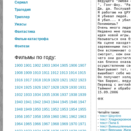
Ведущего "Любви 
Cериал
", Гонг-Шоу, "Ра
Да, да. Послушай
Трагедия
Я работаю на ЦРУ
Я убивал людей.

Триллер
Я убил... я убил
Понимаешь?

Ужасы
Очень много людей
Недавно мне приш
Фантастика
идея новой игры.

Фильм-катастрофа
Называться она б
На сцене находят
Фэнтези
заряженными пист
Они вспоминают с
смотрят, кем они 
Фильмы по году:
чего они достигли
как близко оказал
1900
1901
1902
1903
1904
1905
1906
1907
осуществлению св
Выигрывает тот, к
1908
1909
1910
1911
1912
1913
1914
1915
вышибает себе моз
Он получает холо
1916
1917
1918
1919
1920
1921
1922
1923
Чак Баррис, веду
Перевод с англий
1924
1925
1926
1927
1928
1929
1930
1931
Тайминг и обрабо
15.09.2006
1932
1933
1934
1935
1936
1937
1938
1939
1940
1941
1942
1943
1944
1945
1946
1947
----------------------------
1948
1949
1950
1951
1952
1953
1954
1955
Читайте также:
-
текст Шоугёлз
1956
1957
1958
1959
1960
1961
1962
1963
-
текст Хладнокровно
-
текст Пила 6
1964
1965
1966
1967
1968
1969
1970
1971
-
текст Вымышленные
-
текст Верушка: Жиз