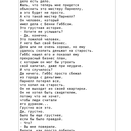
дело есть дело.

Жаль, что теперь мне придется

объяснить это мистеру Парнеллу,

а это будет не просто.

А кто такой мистер Парнелл?

Он человек, который

имел дела с Бенни Гиббсом.

Это грустная история.

- Хотите ее услышать?

- Да, конечно.

Это пожилой человек.

У него был свой бизнес.

Дела шли не очень хорошо, но ему

удалось скопить деньжат на старость.

Гиббс нашел его и показал ему

прекрасный бизнес план,

с которым он мог бы утроить

свой капитал, даже при неудаче.

И что случилось?

Да ничего. Гиббс просто сбежал

из города с деньгами.

Парнелл потерял все,

что копил на старость.

Он не выходит из своей квартирки.

Он не хотел быть свидетелем,

потому что не хочет,

чтобы люди считали

его дураком...

Грустно все это.

Да, грустно.

Было бы еще грустнее,

если бы было правдой.

- Что?

- Вы мне поверили.

Видите, как просто победить,
