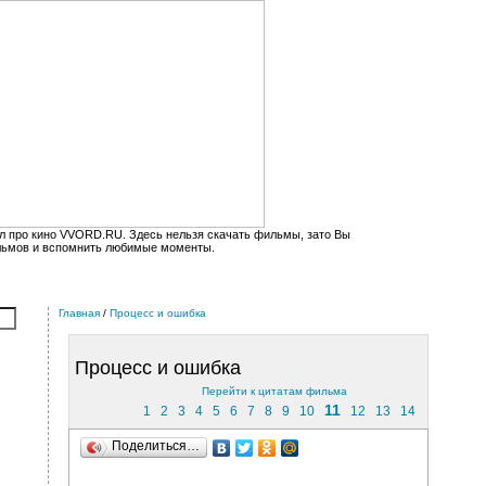
л про кино VVORD.RU. Здесь нельзя скачать фильмы, зато Вы
льмов и вспомнить любимые моменты.
Главная
/
Процесс и ошибка
Процесс и ошибка
Перейти к цитатам фильма
11
1
2
3
4
5
6
7
8
9
10
12
13
14
Поделиться…