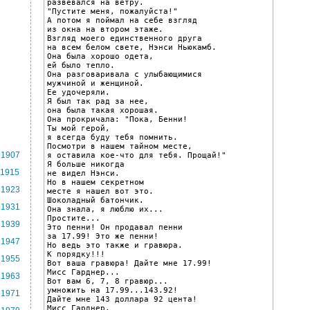
развевался на ветру.

"Пустите меня, пожалуйста!"

А потом я поймал на себе взгляд

из окна на втором этаже.

Взгляд моего единственного друга

на всем белом свете, Нэнси Ньюкамб.

Она была хорошо одета,

ей было тепло.

Она разговаривала с улыбающимися

мужчиной и женщиной.

Ее удочеряли.

Я был так рад за нее,

она была такая хорошая.

Она прокричала: "Пока, Бенни!

Ты мой герой,

я всегда буду тебя помнить.

Посмотри в нашем тайном месте,

1907
я оставила кое-что для тебя. Прощай!"

Я больше никогда

1915
не видел Нэнси.

Но в нашем секретном

1923
месте я нашел вот это.

Шоколадный батончик.

1931
Она знала, я люблю их...

Простите...

1939
Это пенни! Он продавал пенни

за 17.99! Это же пенни!

1947
Но ведь это также и гравюра.

К порядку!!!

1955
Вот ваша гравюра! Дайте мне 17.99!

Мисс Гарднер...

1963
Вот вам 6, 7, 8 гравюр...

умножить на 17.99...143.92!

1971
Дайте мне 143 доллара 92 цента!

Мисс Гарднер,
