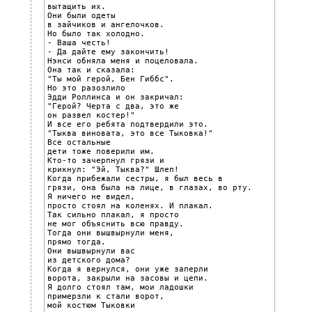
вытащить их.

Они были одеты

в зайчиков и ангелочков.

Но было так холодно.

- Ваша честь!

- Да дайте ему закончить!

Нэнси обняла меня и поцеловала.

Она так и сказала:

"Ты мой герой, Бен Гиббс".

Но это разозлило

Эдди Роллинса и он закричал:

"Герой? Черта с два, это же

он развел костер!"

И все его ребята подтвердили это.

"Тыква виновата, это все Тыковка!"

Все остальные

дети тоже поверили им.

Кто-то зачерпнул грязи и

крикнул: "Эй, Тыква?" Шлеп!

Когда прибежали сестры, я был весь в

грязи, она была на лице, в глазах, во рту.

Я ничего не видел,

просто стоял на коленях. И плакал.

Так сильно плакал, я просто

не мог объяснить всю правду.

Тогда они вышвырнули меня,

прямо тогда.

Они вышвырнули вас

из детского дома?

Когда я вернулся, они уже заперли

ворота, закрыли на засовы и цепи.

Я долго стоял там, мои ладошки

примерзли к стали ворот,

мой костюм Тыковки
