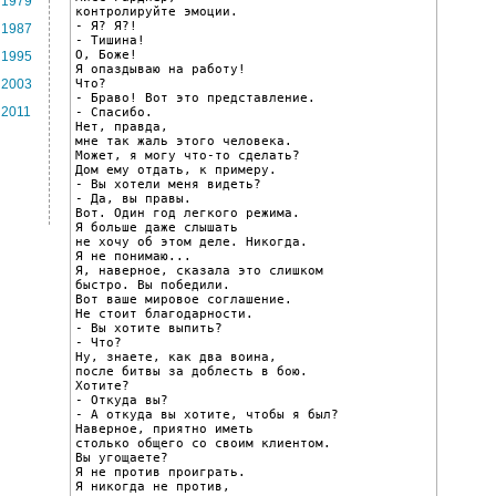
1979
контролируйте эмоции.

- Я? Я?!

1987
- Тишина!

О, Боже!

1995
Я опаздываю на работу!

Что?

2003
- Браво! Вот это представление.

2011
- Спасибо.

Нет, правда,

мне так жаль этого человека.

Может, я могу что-то сделать?

Дом ему отдать, к примеру.

- Вы хотели меня видеть?

- Да, вы правы.

Вот. Один год легкого режима.

Я больше даже слышать

не хочу об этом деле. Никогда.

Я не понимаю...

Я, наверное, сказала это слишком

быстро. Вы победили.

Вот ваше мировое соглашение.

Не стоит благодарности.

- Вы хотите выпить?

- Что?

Ну, знаете, как два воина,

после битвы за доблесть в бою.

Хотите?

- Откуда вы?

- А откуда вы хотите, чтобы я был?

Наверное, приятно иметь

столько общего со своим клиентом.

Вы угощаете?

Я не против проиграть.

Я никогда не против,
