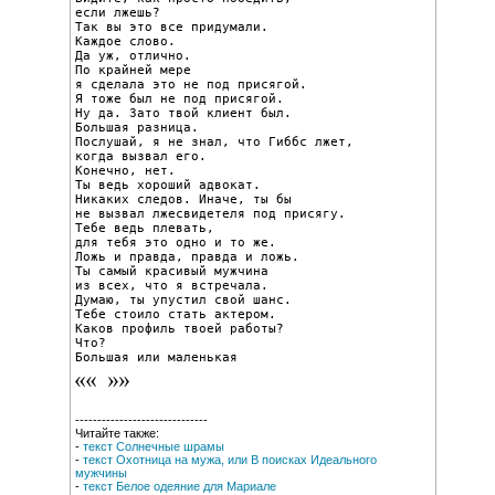
если лжешь?

Так вы это все придумали.

Каждое слово.

Да уж, отлично.

По крайней мере

я сделала это не под присягой.

Я тоже был не под присягой.

Ну да. Зато твой клиент был.

Большая разница.

Послушай, я не знал, что Гиббс лжет,

когда вызвал его.

Конечно, нет.

Ты ведь хороший адвокат.

Никаких следов. Иначе, ты бы

не вызвал лжесвидетеля под присягу.

Тебе ведь плевать,

для тебя это одно и то же.

Ложь и правда, правда и ложь.

Ты самый красивый мужчина

из всех, что я встречала.

Думаю, ты упустил свой шанс.

Тебе стоило стать актером.

Каков профиль твоей работы?

Что?

Большая или маленькая
------------------------------
Читайте также:
-
текст Солнечные шрамы
-
текст Охотница на мужа, или В поисках Идеального
мужчины
-
текст Белое одеяние для Мариале