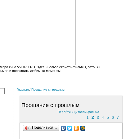
л про кино VVORD.RU. Здесь нельзя скачать фильмы, зато Вы
льмов и вспомнить любимые моменты.
Главная
/
Прощание с прошлым
Прощание с прошлым
Перейти к цитатам фильма
2
1
3
4
5
6
7
Поделиться…