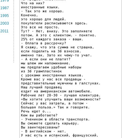
1979
Что на них?

иностранные языки.

1987
- Так это же хорошо.

Конечно,

1995
это хорошо для людей.

покупатели расписываются здесь.

2003
Это все не просто.

2011
Тут? - Нет, внизу. Это заполняете

потом. А это с клиентом. - понятно.

25% от каждого заказа - ваши.

- Оплата в рассрочку?

Я скажу, что эта сумма не страшна,

если поделить на 3
6
 взносов.

именно так. Зато их чему-то учат.

- А если они не платят?

мы шлем им напоминание.

мы предлагаем удобные наборы

из 3
6
 грампластинок

с уроками иностранных языков.

Кроме вас у нас все продавцы -

представительные мужчины в галстуках.

Наш лучший продавец

ездит на американском автомобиле.

Рабочие лет 20-30 - лучшая клиентура.

«Вы хотите улучшить ваши возможности?

Сейчас у вас затраты, а потом -

большая польза.» Так и говорите.

Речь идет о...

Кем вы работаете?

- Учеником в области транспорта.

Вы сможете сделать карьеру.

Вы заинтересованы?

- В английском - нет.

У нас есть и испанский, французский,
