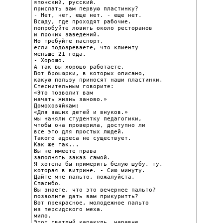
японский, русский.

прислать вам первую пластинку?

- Нет, нет, еще нет. - еще нет.

Всюду, где проходят рабочие.

попробуйте ловить около ресторанов

и прочих заведений.

Но требуйте паспорт,

если подозреваете, что клиенту

меньше 21 года.

- Хорошо.

А так вы хорошо работаете.

Вот брошюрки, в которых описано,

какую пользу приносят наши пластинки.

Стеснительным говорите:

«Это позволит вам

начать жизнь заново.»

Домохозяйкам:

«Для ваших детей и внуков.»

мы наняли студентку педагогики,

чтобы она проверила, доступно ли

все это для простых людей.

Такого адреса не существует.

Как же так...

Вы не имеете права

заполнять заказ самой.

Я хотела бы примерить белую шубу, ту,

которая в витрине. - Сию минуту.

Дайте мне пальто, пожалуйста.

Спасибо.

Вы знаете, что это вечернее пальто?

позволите дать вам прикуритть?

Вот прекрасное, молодежное пальто

из персидского меха.

мило.

Этот светлый каракуль, наравне
