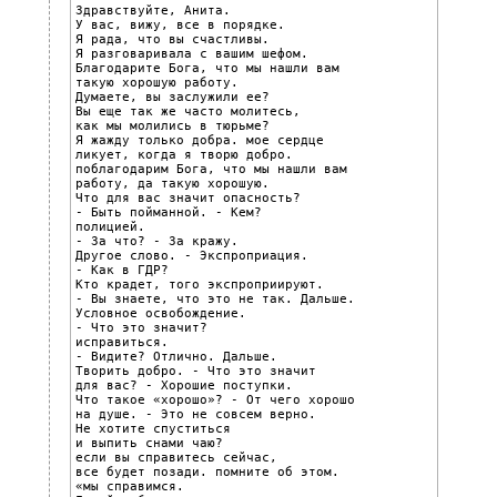
Здравствуйте, Анита.

У вас, вижу, все в порядке.

Я рада, что вы счастливы.

Я разговаривала с вашим шефом.

Благодарите Бога, что мы нашли вам

такую хорошую работу.

Думаете, вы заслужили ее?

Вы еще так же часто молитесь,

как мы молились в тюрьме?

Я жажду только добра. мое сердце

ликует, когда я творю добро.

поблагодарим Бога, что мы нашли вам

работу, да такую хорошую.

Что для вас значит опасность?

- Быть пойманной. - Кем?

полицией.

- За что? - За кражу.

Другое слово. - Экспроприация.

- Как в ГДР?

Кто крадет, того экспроприируют.

- Вы знаете, что это не так. Дальше.

Условное освобождение.

- Что это значит?

исправиться.

- Видите? Отлично. Дальше.

Творить добро. - Что это значит

для вас? - Хорошие поступки.

Что такое «хорошо»? - От чего хорошо

на душе. - Это не совсем верно.

Не хотите спуститься

и выпить снами чаю?

если вы справитесь сейчас,

все будет позади. помните об этом.

«мы справимся.
