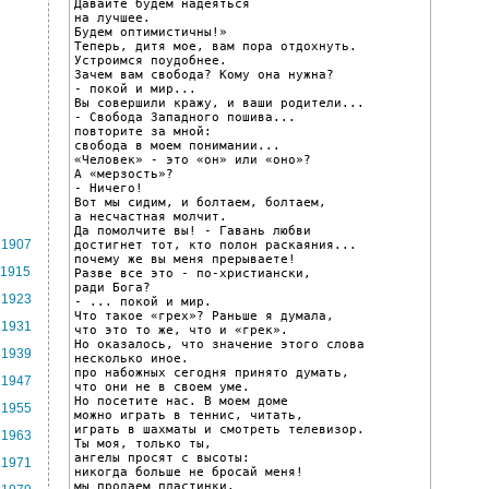
Давайте будем надеяться

на лучшее.

Будем оптимистичны!»

Теперь, дитя мое, вам пора отдохнуть.

Устроимся поудобнее.

Зачем вам свобода? Кому она нужна?

- покой и мир...

Вы совершили кражу, и ваши родители...

- Свобода Западного пошива...

повторите за мной:

свобода в моем понимании...

«Человек» - это «он» или «оно»?

А «мерзость»?

- Ничего!

Вот мы сидим, и болтаем, болтаем,

а несчастная молчит.

Да помолчите вы! - Гавань любви

1907
достигнет тот, кто полон раскаяния...

почему же вы меня прерываете!

1915
Разве все это - по-христиански,

ради Бога?

1923
- ... покой и мир.

Что такое «грех»? Раньше я думала,

1931
что это то же, что и «грек».

Но оказалось, что значение этого слова

1939
несколько иное.

про набожных сегодня принято думать,

1947
что они не в своем уме.

Но посетите нас. В моем доме

1955
можно играть в теннис, читать,

играть в шахматы и смотреть телевизор.

1963
Ты моя, только ты,

ангелы просят с высоты:

1971
никогда больше не бросай меня!

мы продаем пластинки.
