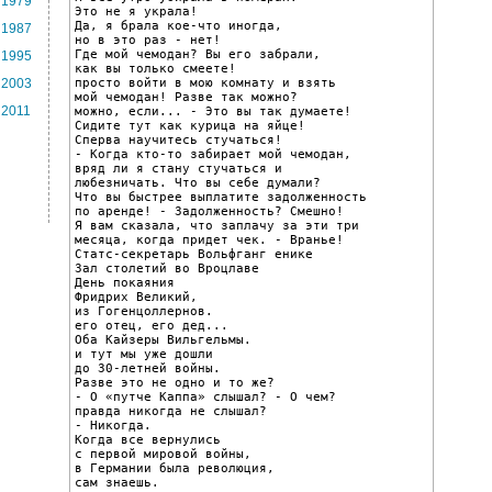
1979
Это не я украла!

Да, я брала кое-что иногда,

1987
но в это раз - нет!

Где мой чемодан? Вы его забрали,

1995
как вы только смеете!

просто войти в мою комнату и взять

2003
мой чемодан! Разве так можно?

2011
можно, если... - Это вы так думаете!

Сидите тут как курица на яйце!

Сперва научитесь стучаться!

- Когда кто-то забирает мой чемодан,

вряд ли я стану стучаться и

любезничать. Что вы себе думали?

Что вы быстрее выплатите задолженность

по аренде! - Задолженность? Смешно!

Я вам сказала, что заплачу за эти три

месяца, когда придет чек. - Вранье!

Статс-секретарь Вольфганг енике

Зал столетий во Вроцлаве

День покаяния

Фридрих Великий,

из Гогенцоллернов.

его отец, его дед...

Оба Кайзеры Вильгельмы.

и тут мы уже дошли

до 30-летней войны.

Разве это не одно и то же?

- О «путче Каппа» слышал? - О чем?

правда никогда не слышал?

- Никогда.

Когда все вернулись

с первой мировой войны,

в Германии была революция,

сам знаешь.
