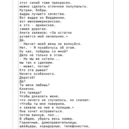
этот синий тоже прекрасен.

можно сделать отличное полупальто.

Нутрии, бобры,

выдры лучшего качества.

Вот выдра из Вирджинии,

вот южноамериканская,

а это - арианская,

самая дорогая.

Анита заявила: «За остаток

ручается мой начальник.»

Да.

- Насчет моей жены не волнуйся.

Нет. - Я позабочусь об этом.

Ну как, пойдешь со мной?

Дело не только в этом.

- Но мы же хотели...

мы так и сделаем.

- может, потом?

Кто эта рыжая?

Ничего особенного.

Дорогой!

Да?

Ты меня любишь?

Конечно.

Это правда?

Чтобы доказать жене,

что ничего не случилось, он сказал:

«Чтобы ты мне поверила,

я заявлю на нее в полицию.»

Она хочет исправиться.

потом ванную, пол...

В общем, убрать весь номер.

Горничные, домоправительницы,

швейцары, коридорные, телефонистки,
