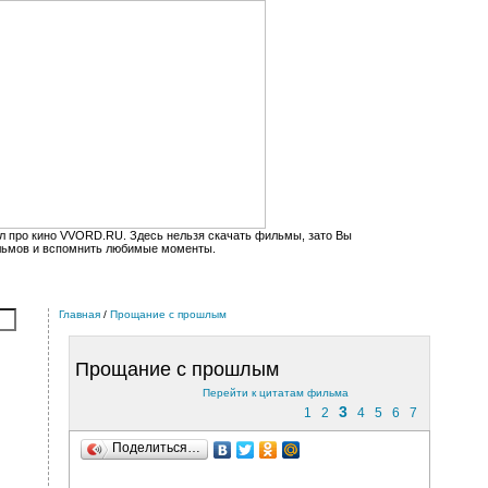
л про кино VVORD.RU. Здесь нельзя скачать фильмы, зато Вы
льмов и вспомнить любимые моменты.
Главная
/
Прощание с прошлым
Прощание с прошлым
Перейти к цитатам фильма
3
1
2
4
5
6
7
Поделиться…