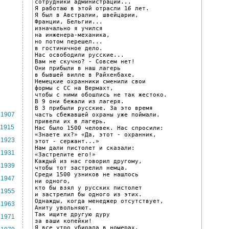
сотрудники администрации...

Я работаю в этой отрасли 1
6
 лет.

Я был в Австралии, швейцарии,

Франции, Бельгии...

изначально я учился

на инженера-механика,

но потом перешел...

в гостиничное дело.

Нас освободили русские...

Вам не скучно? - Совсем нет!

Они прибыли в наш лагерь

в бывшей вилле в Райхенбахе.

Немецкие охранники сменили свои

формы с СС на Вермахт,

чтобы с ними обошлись не так жестоко.

В 9 они бежали из лагеря.

В 3 прибыли русские. За это время

1907
часть сбежавшей охраны уже поймали.

привели их в лагерь.

1915
Нас было 1500 человек. Нас спросили:

«Знаете их?» «Да, этот - охранник,

1923
этот - сержант...»

Нам дали пистолет и сказали:

1931
«Застрелите его!»

Каждый из нас говорил другому,

1939
чтобы тот застрелил немца.

Среди 1500 узников не нашлось

1947
ни одного,

кто бы взял у русских пистолет

1955
и застрелил бы одного из этих.

Однажды, когда менеджер отсутствует,

1963
Аниту увольняют.

Так ищите другую дуру

1971
за ваши копейки!

Я все утро убирала в номерах.
