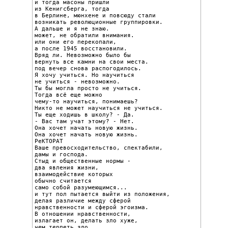
и тогда масоны пришли

из Кенигсберга, тогда

в Берлине, мюнхене и повсюду стали

возникать революционные группировки.

А дальше и я не знаю.

может, не обратили внимания.

или они его перекопали,

а после 1945 восстановили.

Вряд ли. Невозможно было бы

вернуть все камни на свои места.

под вечер снова распогодилось.

Я хочу учиться. Но научиться

не учиться - невозможно.

Ты бы могла просто не учиться.

Тогда всё еще можно

чему-то научиться, понимаешь?

Никто не может научиться не учиться.

Ты еще ходишь в школу? - Да.

- Вас там учат этому? - Нет.

Она хочет начать новую жизнь.

Она хочет начать новую жизнь.

РеКТОРАТ

Ваше превосходительство, спектабили,

дамы и господа.

Стыд и общественные нормы -

два явления жизни,

взаимодействие которых

обычно считается

само собой разумеющимся...

и тут пол пытается выйти из положения,

делая различие между сферой

нравственности и сферой эгоизма.

В отношении нравственности,

излагает он, делать зло хуже,

чем терпеть зло.
