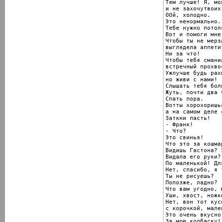
Тем лучше! Я, мож
и не захочутвоих
ООй, холодно.

Это ненормально.

Тебе нужно потолс
Вот и помоги мне.
Чтобы ты не мерзл
выглядела аппетит
Ни за что!

Чтобы тебя смани
встречный прохвос
Ужлучше будь рах
но живи с нами!

Слышать тебя бол
Жуть, почти два ч
Спать пора.

Вотты хорохоришьс
а на самом деле 
Заткни пасть!

- Франк!

- Что?

Это свинья!

Что это за кошмар
Видишь Гастона? 
Видала его руки?

По маленькой! Дл
Нет, спасибо, я т
Ты не рисуешь?

Попозже, ладно?

Что вам угодно, 
Уши, хвост, ножки
Нет, вон тот кусо
с корочкой, мален
Это очень вкусно
За мою колбаску!
