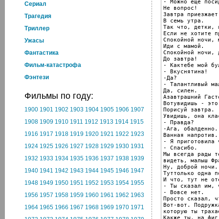
- Можно еще поси
Cериал
Не вопрос!

Завтра приезжает
Трагедия
В семь утра.

Так что, детки, 
Триллер
Если не хотите п
Спокойной ночи, 
Ужасы
Иди с мамой.

Спокойной ночи, д
Фантастика
До завтра!

Фильм-катастрофа
- Кактебе мой бул
- Вкуснятина!

Фэнтези
-Да?

- Талантливый мал
Да, силен.

Фильмы по году:
Азавтрашний Гасто
Вотувидишь - это
1900
1901
1902
1903
1904
1905
1906
1907
Порисуй завтра.

Увидишь, она кла
1908
1909
1910
1911
1912
1913
1914
1915
- Правда?

-Ага, обалденно.

1916
1917
1918
1919
1920
1921
1922
1923
Ванная напротив.

- Я приготовила 
1924
1925
1926
1927
1928
1929
1930
1931
- Спасибо.

Мы всегда рады те
1932
1933
1934
1935
1936
1937
1938
1939
видеть, малыш Фра
Ну, доброй ночи.

1940
1941
1942
1943
1944
1945
1946
1947
Туттолько одна п
И что, тут не от
1948
1949
1950
1951
1952
1953
1954
1955
- Ты сказал им, 
- Вовсе нет.

1956
1957
1958
1959
1960
1961
1962
1963
Просто сказал, ч
Вот-вот. Подружк
1964
1965
1966
1967
1968
1969
1970
1971
которую ты трахае
Какже ты, на фиг,