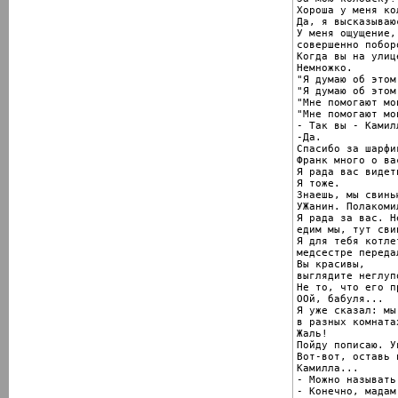
Хороша у меня ко
Да, я высказываю
У меня ощущение,
совершенно побор
Когда вы на улиц
Немножко.

"Я думаю об этом
"Я думаю об этом
"Мне помогают мо
"Мне помогают мо
- Так вы - Камилл
-Да.

Спасибо за шарфик
Франк много о ва
Я рада вас видеть
Я тоже.

Знаешь, мы свинь
УЖанин. Полакомил
Я рада за вас. Н
едим мы, тут сви
Я для тебя котле
медсестре передал
Вы красивы,

выглядите неглупо
Не то, что его п
ООй, бабуля...

Я уже сказал: мы
в разных комната
Жаль!

Пойду пописаю. У
Вот-вот, оставь 
Камилла...

- Можно называть
- Конечно, мадам.