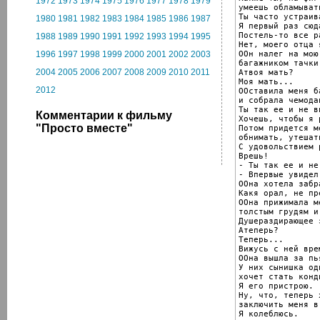
1972
1973
1974
1975
1976
1977
1978
1979
умеешь обламывать
Ты часто устраив
1980
1981
1982
1983
1984
1985
1986
1987
Я первый раз сюд
Постель-то все р
1988
1989
1990
1991
1992
1993
1994
1995
Нет, моего отца 
ООн налег на мою
1996
1997
1998
1999
2000
2001
2002
2003
багажником тачки
2004
2005
2006
2007
2008
2009
2010
2011
Атвоя мать?

Моя мать...

2012
ООставила меня б
и собрала чемодан
Ты так ее и не ви
Комментарии к фильму
Хочешь, чтобы я 
"Просто вместе"
Потом придется ме
обнимать, утешать
С удовольствием 
Врешь!

- Ты так ее и не
- Впервые увидел
ООна хотела забр
Какя орал, не пр
ООна прижимала м
толстым грудям и
Душераздирающее 
Атеперь?

Теперь...

Вижусь с ней вре
ООна вышла за пья
У них сынишка од
хочет стать конд
Я его пристрою.

Ну, что, теперь х
заключить меня в
Я колеблюсь.
