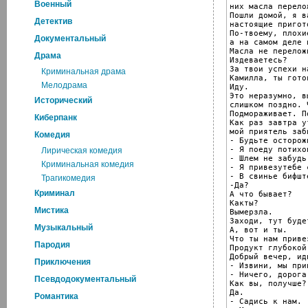
Военный
них масла перелож
Пошли домой, я ва
Детектив
настоящие пригото
По-твоему, плохие
Документальный
а на самом деле 
Масла не переложи
Драма
Издеваетесь?

За твои успехи н
Криминальная драма
Камилла, ты готов
Мелодрама
Иду.

Это неразумно, в
Исторический
слишком поздно. 
Подмораживает. П
Киберпанк
Как раз завтра ут
мой приятель заб
Комедия
- Будьте осторожн
- Я поеду потихон
Лирическая комедия
- Шлем не забудь!
Криминальная комедия
- Я привезутебе 
- В свинье бифшт
Трагикомедия
-Да?

Криминал
А что бывает?

Какты?

Мистика
Вымерзла.

Заходи, тут буде
Музыкальный
А, вот и ты.

Что ты нам привез
Пародия
Продукт глубокой
Добрый вечер, ид
Приключения
- Извини, мы при
- Ничего, дорога
Псевдодокументальный
Как вы, получше?

Да.

Романтика
- Садись к нам.
