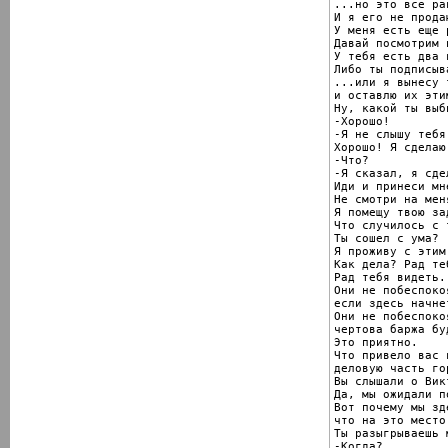
...но это все ра
И я его не продаю
У меня есть еще 
Давай посмотрим 
У тебя есть два 
Либо ты подписыв
...или я вынесу 
и оставлю их эти
Ну, какой ты выб
-Хорошо!

-Я не слышу тебя!
Хорошо! Я сделаю 
-Что?

-Я сказал, я сде
Иди и принеси мн
Не смотри на меня
Я помещу твою за
Что случилось с 
Ты сошел с ума?

Я проживу с этим.
Как дела? Рад те
Рад тебя видеть.

Они не побеспокоя
если здесь начне
Они не побеспоко
чертова баржа бу
Это приятно.

Что привело вас в
деловую часть гор
Вы слышали о Вик
Да, мы ожидали п
Вот почему мы зд
что на это место
Ты разыгрываешь м
-Когда?
