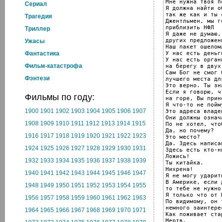
Мне нужна твоя по
Cериал
Я должна найти о
так же как и ты 
Трагедия
Джентльмен, мы го
приблизить НФЛ

Триллер
Я даже не думаю,
других предложен
Ужасы
Наш пакет ошеломл
У нас есть деньги
Фантастика
У нас есть орган
Фильм-катастрофа
на берегу в двух
Сам Бог не смог 
Фэнтези
лучшего места дл
Это верно. Ты зн
Если я говорю, ч
Фильмы по году:
на горе, Вы прин
Я что-то не пойму
1900
1901
1902
1903
1904
1905
1906
1907
Это адреса владе
Они должны означ
1908
1909
1910
1911
1912
1913
1914
1915
По не хотел, что
Да, но почему?

1916
1917
1918
1919
1920
1921
1922
1923
Это место?

Да. Здесь написа
1924
1925
1926
1927
1928
1929
1930
1931
Здесь есть кто-ни
Ложись!

1932
1933
1934
1935
1936
1937
1938
1939
Ты китайка.

Нихрена!

1940
1941
1942
1943
1944
1945
1946
1947
Я не могу ударит
В Америке, если 
1948
1949
1950
1951
1952
1953
1954
1955
то тебе не нужно
Я только что от 
1956
1957
1958
1959
1960
1961
1962
1963
По видимому, он т
немного заинтерес
1964
1965
1966
1967
1968
1969
1970
1971
Как поживает ста
Мертв.
