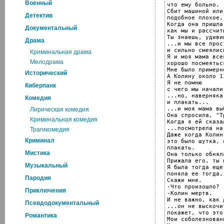
Военный
что ему больно.

Сбит машиной или
Детектив
подобное плохое,
Когда она пришла
Документальный
как мы и рассчиты
Ты знаешь, удиви
Драма
...и мы все прос
и сильно смеялись
Криминальная драма
Я и моя мама все
Мелодрама
хорошо посмеяться
Мне было примерн
Исторический
А Колину около 11
Я не помню

Киберпанк
с чего мы начали.
...но, наверняка
Комедия
и плакать...

...и моя мама вы
Лирическая комедия
Она спросила, "Т
Криминальная комедия
Когда я ей сказа
...посмотрела на
Трагикомедия
Даже когда Колин
Криминал
это было шутка, 
плакать.

Мистика
Она только обняла
Прижала его, ты 
Музыкальный
Я была тогда еще
поняла ее тогда,
Пародия
Скажи мне.

-Что произошло?

Приключения
-Колин мертв.

И не важно, как 
Псевдодокументальный
...он не выскочит
покажет, что это
Романтика
Мои соболезновани