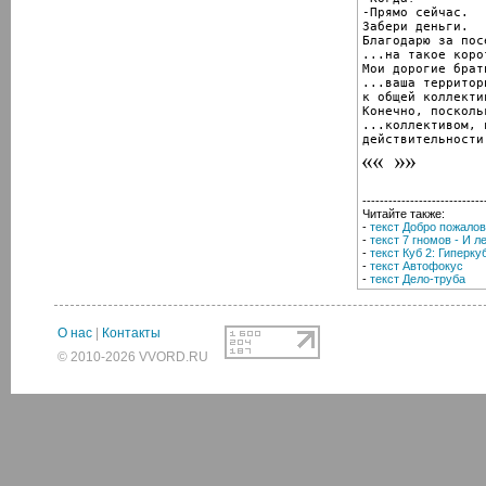
-Прямо сейчас.

Забери деньги.

Благодарю за пос
...на такое коро
Мои дорогие брат
...ваша территор
к общей коллектив
Конечно, посколь
...коллективом, в
действительности
----------------------------
Читайте также:
-
текст Добро пожалов
-
текст 7 гномов - И 
-
текст Куб 2: Гиперку
-
текст Автофокус
-
текст Дело-труба
О нас
|
Контакты
© 2010-2026 VVORD.RU