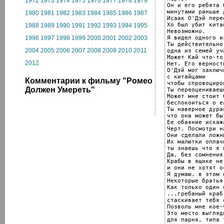
1972
1973
1974
1975
1976
1977
1978
1979
Он и его ребята 
минутами раньше 
1980
1981
1982
1983
1984
1985
1986
1987
Исаак О'Дэй пере
Хо был убит китай
1988
1989
1990
1991
1992
1993
1994
1995
Невозможно.

Я видел одного из
1996
1997
1998
1999
2000
2001
2002
2003
Ты действительно
2004
2005
2006
2007
2008
2009
2010
2011
одна из семей уч
Может Кай что-то
2012
Нет. Его верност
О'Дэй мог заключ
с китайцами

Комментарии к фильму "Ромео
чтобы спровоциро
Должен Умереть"
Ты переоцениваеш
Может мне стоит б
беспокоиться о е
Ты наверное дура
что она может бы
Ее обаяние искаж
Черт. Посмотри на
Они сделали ложн
Их малютки оплач
ты знаешь что я 
Да, без сомнения.
Крабы в ящике не
и они не хотят о
Я думаю, в этом 
Некоторые братья
Как только один 
...гребаный краб
стаскивает тебя 
Позволь мне кое-
Это место выгляд
для парня, типа 