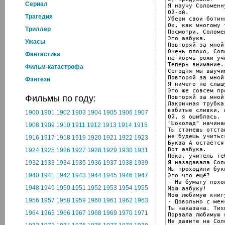
Cериал
Я научу Соломенн
Ой-ой.

Трагедия
Убери свои ботин
Ох, как многому 
Триллер
Посмотри, Соломе
Это азбука.

Ужасы
Повторяй за мной
Очень плохо, Сол
Фантастика
не корчь рожи учи
Теперь внимание.

Фильм-катастрофа
Сегодня мы выучи
Повторяй за мной:
Фэнтези
Я ничего не слышу
Это же совсем про
Фильмы по году:
Повторяй за мной:
Лакричная трубка
взбитые сливки, 
1900
1901
1902
1903
1904
1905
1906
1907
Ой, я ошиблась.

"Шоколад" начина
1908
1909
1910
1911
1912
1913
1914
1915
Ты станешь отста
не будешь учиться
1916
1917
1918
1919
1920
1921
1922
1923
Буква А остаётся
Вот азбука.

1924
1925
1926
1927
1928
1929
1930
1931
Пока, учитель те
Я назадавала Сол
1932
1933
1934
1935
1936
1937
1938
1939
Мы проходили букв
1940
1941
1942
1943
1944
1945
1946
1947
Это что ещё?

- На бумагу похо
1948
1949
1950
1951
1952
1953
1954
1955
Мою азбуку!

Мою любимую книгу
1956
1957
1958
1959
1960
1961
1962
1963
- Довольно с мен
Ты наказана. Тих
1964
1965
1966
1967
1968
1969
1970
1971
Порвала любимую 
Не давите на Сол