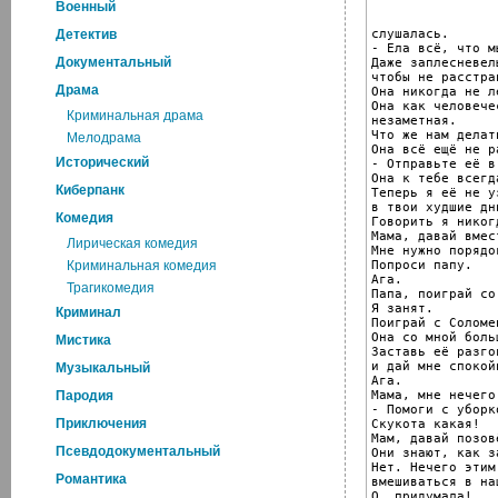
Военный
слушалась.

Детектив
- Ела всё, что м
Документальный
Даже заплесневел
чтобы не расстра
Драма
Она никогда не л
Она как человече
Криминальная драма
незаметная.

Что же нам делат
Мелодрама
Она всё ещё не р
Исторический
- Отправьте её в
Она к тебе всегд
Киберпанк
Теперь я её не у
в твои худшие дни
Комедия
Говорить я никог
Мама, давай вмес
Лирическая комедия
Мне нужно порядо
Попроси папу.

Криминальная комедия
Ага.

Трагикомедия
Папа, поиграй со 
Я занят.

Криминал
Поиграй с Соломе
Она со мной боль
Мистика
Заставь её разго
и дай мне спокой
Музыкальный
Ага.

Мама, мне нечего
Пародия
- Помоги с уборко
Приключения
Скукота какая!

Мам, давай позов
Псевдодокументальный
Они знают, как з
Нет. Нечего этим
Романтика
вмешиваться в на
О, придумала!
