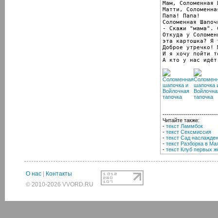
Мам, Соломенная 
Матти, Соломенна
Папа! Папа!

Соломенная Шапоч
- Скажи "мама". 
Откуда у Соломен
эта картошка? Я 
Доброе утречко! 
И я хочу пойти т
А кто у нас идёт
----------------------------
Читайте также:
-
текст Ламмбок
-
текст Сексмиссия
-
текст Сад наслажде
-
текст Разборка в Ма
-
текст Клуб первых ж
О нас
|
Контакты
© 2010-2026 VVORD.RU