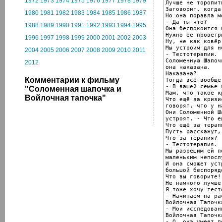
1972
1973
1974
1975
1976
1977
1978
1979
Лучше не торопить
Заговорит, когда
1980
1981
1982
1983
1984
1985
1986
1987
Но она поравла м
- Да ты что?

1988
1989
1990
1991
1992
1993
1994
1995
Она беспокоится 
Нужно её проветри
1996
1997
1998
1999
2000
2001
2002
2003
Ну, не как ковёр
Мы устроим для н
2004
2005
2006
2007
2008
2009
2010
2011
- Тестотерапии.

Соломенную Шапоч
2012
она наказана.

Наказана?

Комментарии к фильму
Тогда всё вообще
- В вашей семье 
"Соломенная шапочка и
Мам, что такое кр
Войлочная тапочка"
Что ещё за кризи
говорят, что у н
Они Соломенной Ш
устроят. - Что е
Что ещё за терапи
Пусть расскажут,
Что за терапия?

- Тестотерапия.

Мы разрешим ей по
маленьким непосл
И она сможет устр
большой беспорядо
Что вы говорите!
Не намного лучше
Я тоже хочу тест
- Начинаем на ра
Войлочная Тапочк
- Мои исследован
Войлочная Тапочк
- О, она умеет п