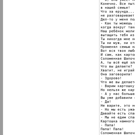
Конечно. Все пыт
в нашей семье!

Что за ерунда...
не разговаривает
Дел-то у меня по
- Как ты можешь 
когда вокруг так
Наш ребёнок моли
вытащить тебя из
Ты никогда мне н
Ты ни муж, ни оте
Променял семью н
Вот вся твоя любо
И сам, как карто
Соломенная Шапоч
А, ты всё ещё зли
Что вы делаете?

Хватит, не играй
Она заговорила!

- Здорово!

Что же вы делаете
- Варим картошку!
Но нельзя же кар
- А у нас больша
Вы уже добавили 
- Да!

Не варите, это н
- Но мы есть ужа
Давайте есть спаг
- Мы не едим спаг
Картошка намного
- Папа!

Папа! Папа!

Соломенная Шапоч