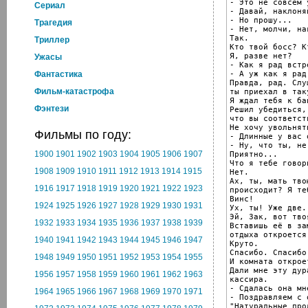
- Это не совсем 
Cериал
- Давай, наклоняй
- Но прошу...

Трагедия
- Нет, молчи, на
Так.

Триллер
Кто твой босс? К
Я, разве нет?

Ужасы
- Как я рад встре
- А уж как я рад
Фантастика
Правда, рад. Слу
Фильм-катастрофа
ты приехал в так
Я ждал тебя к бан
Фэнтези
Решил убедиться,

что вы соответст
Не хочу увольнят
Фильмы по году:
- Длинные у вас 
- Ну, что ты, не
1900
1901
1902
1903
1904
1905
1906
1907
Приятно...

Что я тебе говори
1908
1909
1910
1911
1912
1913
1914
1915
Нет.

Ах, ты, мать тво
1916
1917
1918
1919
1920
1921
1922
1923
происходит? Я те
Винс!

1924
1925
1926
1927
1928
1929
1930
1931
Ух, ты! Уже две.

Эй, Зак, вот тво
1932
1933
1934
1935
1936
1937
1938
1939
Вставишь её в за
отдыха откроется.
1940
1941
1942
1943
1944
1945
1946
1947
Круто.

Спасибо. Спасибо
1948
1949
1950
1951
1952
1953
1954
1955
И комната откроет
Дали мне эту дур
1956
1957
1958
1959
1960
1961
1962
1963
кассира.

- Сдалась она мне
1964
1965
1966
1967
1968
1969
1970
1971
- Поздравляем с 
"Натуральные прод