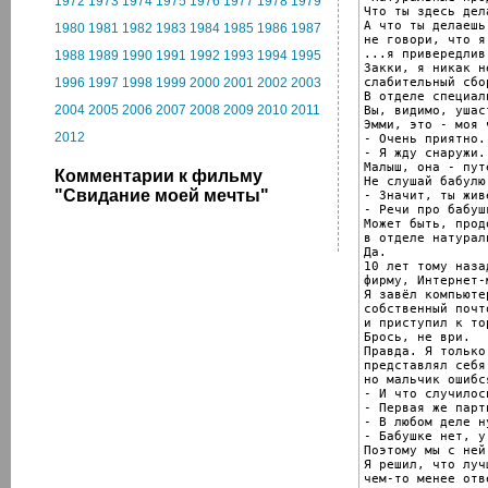
1972
1973
1974
1975
1976
1977
1978
1979
Что ты здесь дела
А что ты делаешь
1980
1981
1982
1983
1984
1985
1986
1987
не говори, что я
...я привередлив
1988
1989
1990
1991
1992
1993
1994
1995
Закки, я никак н
слабительный сбо
1996
1997
1998
1999
2000
2001
2002
2003
В отделе специал
2004
2005
2006
2007
2008
2009
2010
2011
Вы, видимо, ушас
Эмми, это - моя 
2012
- Очень приятно.

- Я жду снаружи.
Малыш, она - пут
Комментарии к фильму
Не слушай бабулю.
"Свидание моей мечты"
- Значит, ты жив
- Речи про бабуш
Может быть, прод
в отделе натурал
Да.

10 лет тому наза
фирму, Интернет-
Я завёл компьюте
собственный почт
и приступил к то
Брось, не ври.

Правда. Я только
представлял себя
но мальчик ошибся
- И что случилось
- Первая же парт
- В любом деле н
- Бабушке нет, у
Поэтому мы с ней
Я решил, что луч
чем-то менее отв