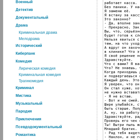
Военный
работает касса.

Без паники. У на
Детектив
Я заменю её.

Я встану за касс
Документальный
Это законно?

- Да, вполне зак
Драма
- Прекрасно, Зак
Вы, что, серьёзн
Криминальная драма
будет готов к сл
Мелодрама
Нельзя явиться с
тем, на что уход
Исторический
А вдруг он захоч
в клинике? Что э
Киберпанк
Я своё решение н
Здравствуйте.

Комедия
Что с вами? Я ва
Что? Не знаешь, 
Лирическая комедия
Когда приходишь 
Криминальная комедия
и подвергаешься 
Каждый день. Это
Трагикомедия
Я уверен, что он
Криминал
Он стал хуже, хо
не нужно встават
Мистика
- Я не встаю.

- Вот и не смей.

Музыкальный
Шире улыбайся, с
быть старше. Поп
Пародия
А, ну, за работу.
Здравствуйте, ра
Приключения
Проверь его чек 
Ты! Вытри пыль ж
Псевдодокументальный
Младший братик.

- Рад тебя видеть
Романтика
- Наклон, и не г