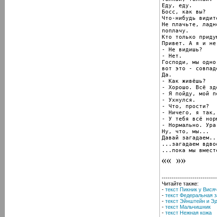
Еду, еду.

Босс, как вы?

Что-нибудь видите
Не плачьте, ладн
поплачу.

Кто только приду
Привет. А я и не
- Не видишь?

- Нет.

Господи, мы одно
вот это - совпаде
Да.

- Как живёшь?

- Хорошо. Всё здо
- Я пойду, мой п
- Ухнулся.

- Что, прости?

- Ничего, я так,
- У тебя всё нор
- Нормально. Ура
Ну, что, мы...

Давай загадаем...
...загадаем вдвоё
...пока мы вмест
----------------------------
Читайте также:
-
текст Пикник у Вися
-
текст Федеральная 
-
текст Эйнштейн и Э
-
текст Мальчишник
-
текст Нежная кожа