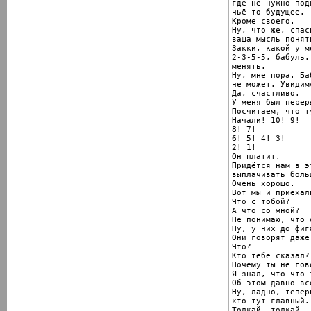
где не нужно под
чьё-то будущее.

Кроме своего.

Ну, что же, спас
ваша мысль понятн
Закки, какой у м
2-3-5-5, бабуль.
менять.

Ну, мне пора. Ба
не может. Увидим
Да, счастливо.

У меня был переры
Посчитаем, что т
Начали! 10! 9!

8! 7!

6! 5! 4! 3!

2! 1!

Он платит.

Придётся нам в э
выплачивать боль
Очень хорошо.

Вот мы и приехали
Что с тобой?

А что со мной?

Не понимаю, что 
Ну, у них до фиг
Они говорят даже
Что?

Кто тебе сказал?

Почему ты не гов
Я знал, что что-
Об этом давно вс
Ну, ладно, тепер
кто тут главный.

Толкай, толкай.
