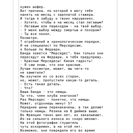
нужен шофер.

Вот причина, по которой я могу тебя

нанять на месяц с зарплатой стажера.

И тогда я забуду о твоих нарушениях.

- Хотите, чтобы я на месяц стал легавым?

- Легавым или пешеходом - на твой выбор.

- У меня выбор между смертью и позором?

- Ты все понял.

Посмотри.

7 ограблений в хронологическом порядке.

Я не специалист по Мерседесам,

я больше по Феррари.

Банда зовется "Мерседес". Как только они

пересядут на Феррари, я тебя предупрежу.

- Красные Мерседесы! Какая гадость!

- Я сам знаю, что они красные.

Лучше посмотри, может, мы чего-то

не заметили?

Мы изучили их со всех сторон,

но, может, пропустили какую-то деталь.

- Есть такая деталь.

- Что?

Ваша банда - это немцы.

Ты что, член клуба знатоков?

Раз Мерседес - понятно, что немцы.

Может, отдохнешь минут 5?

Передние шины перенакачены, а так делают

только немцы. Резина на 8 дюймов выше.

Во Франции таких шин нет, их заказывают.

Из-за сильного износа их скоро меняют.

На этой фотографии глушитель

чуть искорежен, а на этой нет.

Возможно, они повредили его во время
