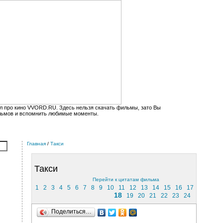
л про кино VVORD.RU. Здесь нельзя скачать фильмы, зато Вы
льмов и вспомнить любимые моменты.
Главная
/
Такси
Такси
Перейти к цитатам фильма
1
2
3
4
5
6
7
8
9
10
11
12
13
14
15
16
17
18
19
20
21
22
23
24
Поделиться…