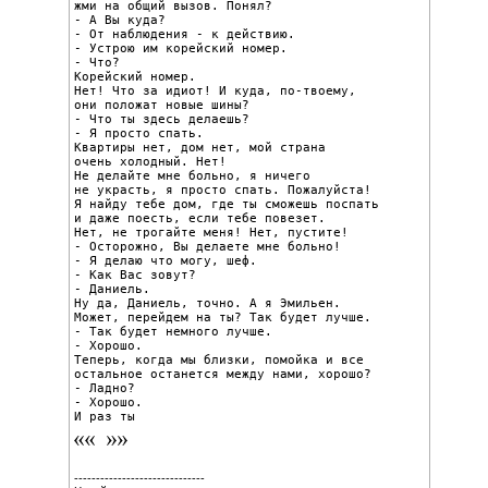
жми на общий вызов. Понял?

- А Вы куда?

- От наблюдения - к действию.

- Устрою им корейский номер.

- Что?

Корейский номер.

Нет! Что за идиот! И куда, по-твоему,

они положат новые шины?

- Что ты здесь делаешь?

- Я просто спать.

Квартиры нет, дом нет, мой страна

очень холодный. Нет!

Не делайте мне больно, я ничего

не украсть, я просто спать. Пожалуйста!

Я найду тебе дом, где ты сможешь поспать

и даже поесть, если тебе повезет.

Нет, не трогайте меня! Нет, пустите!

- Осторожно, Вы делаете мне больно!

- Я делаю что могу, шеф.

- Как Вас зовут?

- Даниель.

Ну да, Даниель, точно. А я Эмильен.

Может, перейдем на ты? Так будет лучше.

- Так будет немного лучше.

- Хорошо.

Теперь, когда мы близки, помойка и все

остальное останется между нами, хорошо?

- Ладно?

- Хорошо.

И раз ты
------------------------------