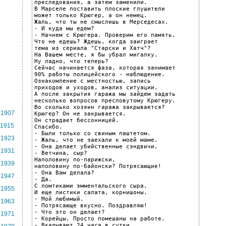
преследования, а затем заменили.

В Марселе поставить плоские глушители

может только Крюгер, а он немец.

Жаль, что ты не смыслишь в Мерседесах.

- И куда мы едем?

- Начнем с Крюгера. Проверим его память.

Что не едешь? Ждешь, когда заиграет

тема из сериала "Старски и Хатч"?

На Вашем месте, я бы убрал мигалку.

Ну ладно, что теперь?

Сейчас начинается фаза, которая занимает

90% работы полицейского - наблюдение.

Ознакомление с местностью, запись

приходов и уходов, анализ ситуации.

А после закрытия гаража мы зайдем задать

несколько вопросов пресловутому Крюгеру.

Во сколько хозяин гаража закрывается?

1907
Крюгер? Он не закрывается.

Он страдает бессонницей.

1915
Спасибо.

- Были только со свиным паштетом.

1923
- Жаль, что не заехали к моей маме.

- Она делает убийственные сэндвичи.

1931
- Ветчина, сыр?

Наполовину по-парижски,

1939
наполовину по-байонски? Потрясающие!

- Она Вам делала?

1947
- Да.

С ломтиками эмментальского сыра.

1955
И еще листики салата, корнишоны.

- Мой любимый.

1963
- Потрясающе вкусно. Поздравляю!

- Что это он делает?

1971
- Корейцы. Просто помешаны на работе.

- Вкалывают 24 часа в сутки.
