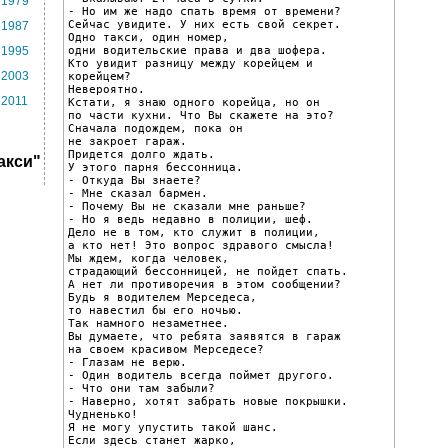
1979
- Но им же надо спать время от времени?

Сейчас увидите. У них есть свой секрет.

1987
Одно такси, один номер,

одни водительские права и два шофера.

1995
Кто увидит разницу между корейцем и

2003
корейцем?

Невероятно.

2011
Кстати, я знаю одного корейца, но он

по части кухни. Что Вы скажете на это?

Сначала подождем, пока он

не закроет гараж.

Придется долго ждать.

акси"
У этого парня бессонница.

- Откуда Вы знаете?

- Мне сказал бармен.

- Почему Вы не сказали мне раньше?

- Но я ведь недавно в полиции, шеф.

Дело не в том, кто служит в полиции,

а кто нет! Это вопрос здравого смысла!

Мы ждем, когда человек,

страдающий бессонницей, не пойдет спать.

А нет ли противоречия в этом сообщении?

Будь я водителем Мерседеса,

то навестил бы его ночью.

Так намного незаметнее.

Вы думаете, что ребята заявятся в гараж

на своем красивом Мерседесе?

- Глазам не верю.

- Один водитель всегда поймет другого.

- Что они там забыли?

- Наверно, хотят забрать новые покрышки.

Чудненько!

Я не могу упустить такой шанс.

Если здесь станет жарко,
