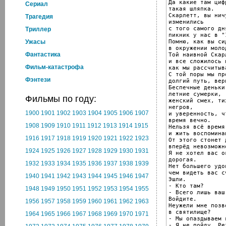
Да какие там циф
Cериал
такая шляпка.

Скарлетт, вы нич
Трагедия
изменились

с того самого дн
Триллер
пикник у нас в "
Помню, как вы сид
Ужасы
в окружении моло
Фантастика
Той наивной Скар
и все сложилось 
Фильм-катастрофа
как мы рассчитыв
С той поры мы пр
Фэнтези
долгий путь, вер
Беспечные деньки
летние сумерки,

Фильмы по году:
женский смех, ти
негров,

1900
1901
1902
1903
1904
1905
1906
1907
и уверенность, ч
время вечно.

1908
1909
1910
1911
1912
1913
1914
1915
Нельзя всё время
и жить воспоминан
1916
1917
1918
1919
1920
1921
1922
1923
От этого стонет 
вперёд невозможно
1924
1925
1926
1927
1928
1929
1930
1931
Я не хотел вас о
дорогая.

1932
1933
1934
1935
1936
1937
1938
1939
Нет большего удо
чем видеть вас с
1940
1941
1942
1943
1944
1945
1946
1947
Эшли.

- Кто там?

1948
1949
1950
1951
1952
1953
1954
1955
- Всего лишь ваш 
Войдите.

1956
1957
1958
1959
1960
1961
1962
1963
Неужели мне позв
в святилище?

1964
1965
1966
1967
1968
1969
1970
1971
- Мы опаздываем 
- Я не пойду, Рет