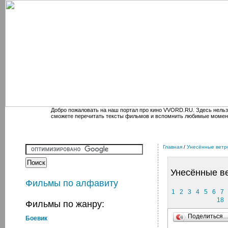
Добро пожаловать на наш портал про кино VVORD.RU. Здесь нельз
сможете перечитать тексты фильмов и вспомнить любимые момен
Главная
/
Унесённые ветр
Унесённые в
Фильмы по алфавиту
1
2
3
4
5
6
7
18
Фильмы по жанру:
Поделиться
Боевик