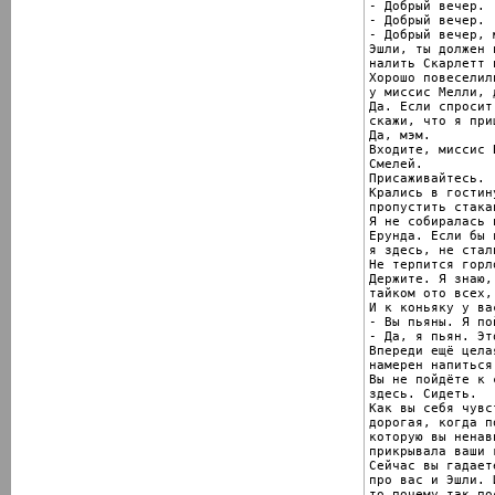
- Добрый вечер.

- Добрый вечер.

- Добрый вечер, 
Эшли, ты должен 
налить Скарлетт п
Хорошо повеселил
у миссис Мелли, д
Да. Если спросит
скажи, что я при
Да, мэм.

Входите, миссис 
Смелей.

Присаживайтесь.

Крались в гостин
пропустить стака
Я не собиралась 
Ерунда. Если бы 
я здесь, не стал
Не терпится горл
Держите. Я знаю,
тайком ото всех,
И к коньяку у ва
- Вы пьяны. Я по
- Да, я пьян. Эт
Впереди ещё цела
намерен напиться
Вы не пойдёте к 
здесь. Сидеть.

Как вы себя чувс
дорогая, когда п
которую вы ненави
прикрывала ваши г
Сейчас вы гадает
про вас и Эшли. 
то почему так по