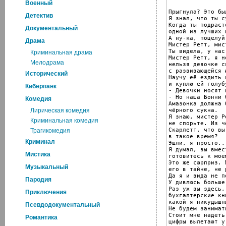
Военный
Прыгнула? Это бы
Детектив
Я знал, что ты с
Когда ты подраст
Документальный
одной из лучших 
А ну-ка, поцелуй 
Драма
Мистер Ретт, мис
Ты видела, у нас
Криминальная драма
Мистер Ретт, я н
Мелодрама
нельзя девочке с
с развивающейся ю
Исторический
Научу её ездить 
и куплю ей голуб
Киберпанк
- Девочки носят 
- Но наша Бонни 
Комедия
Амазонка должна 
чёрного сукна.

Лирическая комедия
Я знаю, мистер Р
Криминальная комедия
не спорьте. Из ч
Скарлетт, что вы
Трагикомедия
в такое время?

Криминал
Эшли, я просто...
Я думал, вы вмес
Мистика
готовитесь к мое
Это же сюрприз. 
Музыкальный
его в тайне, не 
Да я и вида не по
Пародия
У дивлюсь больше
Раз уж вы здесь,
Приключения
бухгалтерские кн
какой я никудышн
Псевдодокументальный
Не будем занимат
Стоит мне надеть
Романтика
цифры вылетают у