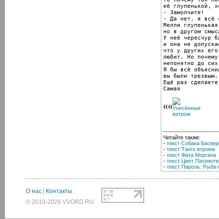
её глупенькой, х
- Замолчите!

- Да нет, я всё с
Мелли глупенькая
но в другом смысл
У неё чересчур б
и она не допуска
что у других его
любит. Но почему
непонятно до сих 
Я бы всё объясни
вы были трезвым.
Ещё раз сделаете
Самая
----------------------------
Читайте также:
-
текст Собака Баске
-
текст Танго втроем
-
текст Фата Моргана
-
текст Цвет Патриот
-
текст Пароль: Рыба
О нас
|
Контакты
© 2010-2026 VVORD.RU