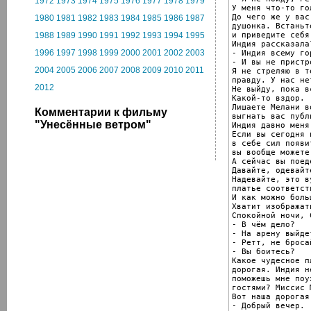
1972
1973
1974
1975
1976
1977
1978
1979
У меня что-то го
До чего же у вас
1980
1981
1982
1983
1984
1985
1986
1987
душонка. Встаньте
и приведите себя
1988
1989
1990
1991
1992
1993
1994
1995
Индия рассказала?
1996
1997
1998
1999
2000
2001
2002
2003
- Индия всему го
- И вы не пристр
2004
2005
2006
2007
2008
2009
2010
2011
Я не стреляю в т
правду. У нас не
2012
Не выйду, пока в
Какой-то вздор.

Лишаете Мелани в
Комментарии к фильму
выгнать вас публи
"Унесённые ветром"
Индия давно меня
Если вы сегодня 
в себе сил появи
вы вообще можете
А сейчас вы поед
Давайте, одевайте
Надевайте, это в
платье соответст
И как можно боль
Хватит изображат
Спокойной ночи, 
- В чём дело?

- На арену выйде
- Ретт, не броса
- Вы боитесь?

Какое чудесное п
дорогая. Индия н
поможешь мне поу
гостями? Миссис М
Вот наша дорогая
- Добрый вечер.
