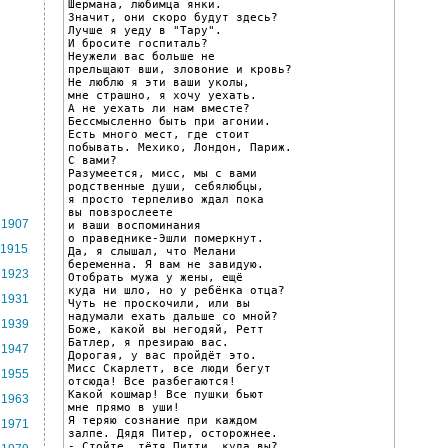
Шермана, любимца янки.

Значит, они скоро будут здесь?

Лучше я уеду в "Тару".

И бросите госпиталь?

Неужели вас больше не

прельщают вши, зловоние и кровь?

Не люблю я эти ваши уколы,

мне страшно, я хочу уехать.

А не уехать ли нам вместе?

Бессмысленно быть при агонии.

Есть много мест, где стоит

побывать. Мехико, Лондон, Париж.

С вами?

Разумеется, мисс, мы с вами

родственные души, себялюбцы,

я просто терпеливо ждал пока

вы повзрослеете

1907
и ваши воспоминания

о праведнике-Эшли померкнут.

1915
Да, я слышал, что Мелани

беременна. Я вам не завидую.

1923
Отобрать мужа у жены, ещё

куда ни шло, но у ребёнка отца?

1931
Чуть не проскочили, или вы

надумали ехать дальше со мной?

1939
Боже, какой вы негодяй, Ретт

Батлер, я презираю вас.

1947
Дорогая, у вас пройдёт это.

Мисс Скарлетт, все люди бегут

1955
отсюда! Все разбегаются!

Какой кошмар! Все пушки бьют

1963
мне прямо в уши!

Я теряю сознание при каждом

1971
залпе. Дядя Питер, осторожнее.

- Стойте, тётя Питти, куда вы?
