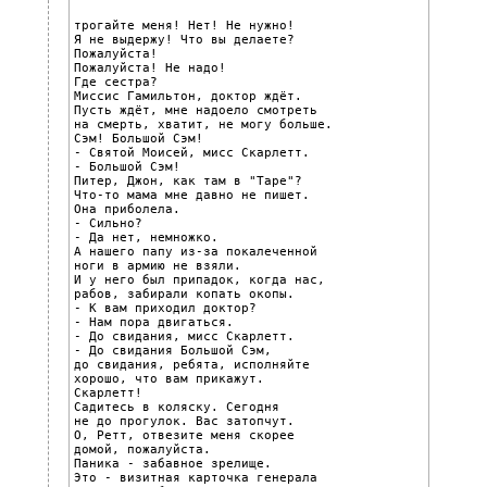
трогайте меня! Нет! Не нужно!

Я не выдержу! Что вы делаете?

Пожалуйста!

Пожалуйста! Не надо!

Где сестра?

Миссис Гамильтон, доктор ждёт.

Пусть ждёт, мне надоело смотреть

на смерть, хватит, не могу больше.

Сэм! Большой Сэм!

- Святой Моисей, мисс Скарлетт.

- Большой Сэм!

Питер, Джон, как там в "Таре"?

Что-то мама мне давно не пишет.

Она приболела.

- Сильно?

- Да нет, немножко.

А нашего папу из-за покалеченной

ноги в армию не взяли.

И у него был припадок, когда нас,

рабов, забирали копать окопы.

- К вам приходил доктор?

- Нам пора двигаться.

- До свидания, мисс Скарлетт.

- До свидания Большой Сэм,

до свидания, ребята, исполняйте

хорошо, что вам прикажут.

Скарлетт!

Садитесь в коляску. Сегодня

не до прогулок. Вас затопчут.

О, Ретт, отвезите меня скорее

домой, пожалуйста.

Паника - забавное зрелище.

Это - визитная карточка генерала
