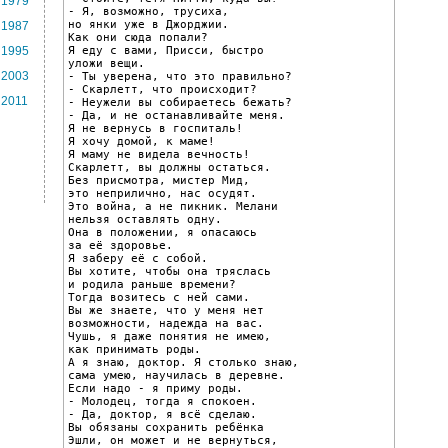
1979
- Я, возможно, трусиха,

но янки уже в Джорджии.

1987
Как они сюда попали?

Я еду с вами, Присси, быстро

1995
уложи вещи.

2003
- Ты уверена, что это правильно?

- Скарлетт, что происходит?

2011
- Неужели вы собираетесь бежать?

- Да, и не останавливайте меня.

Я не вернусь в госпиталь!

Я хочу домой, к маме!

Я маму не видела вечность!

Скарлетт, вы должны остаться.

Без присмотра, мистер Мид,

это неприлично, нас осудят.

Это война, а не пикник. Мелани

нельзя оставлять одну.

Она в положении, я опасаюсь

за её здоровье.

Я заберу её с собой.

Вы хотите, чтобы она тряслась

и родила раньше времени?

Тогда возитесь с ней сами.

Вы же знаете, что у меня нет

возможности, надежда на вас.

Чушь, я даже понятия не имею,

как принимать роды.

А я знаю, доктор. Я столько знаю,

сама умею, научилась в деревне.

Если надо - я приму роды.

- Молодец, тогда я спокоен.

- Да, доктор, я всё сделаю.

Вы обязаны сохранить ребёнка

Эшли, он может и не вернуться,
