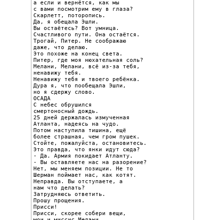
а если и вернётся, как мы

с вами посмотрим ему в глаза?

Скарлетт, поторопись.

Да, я обещала Эшли.

Вы остаётесь? Вот умница.

Счастливого пути. Она остаётся.

Трогай, Питер. Не соображаю

даже, что делаю.

Это похоже на конец света.

Питер, где моя нюхательная соль?

Мелани, Мелани, всё из-за тебя,

ненавижу тебя.

Ненавижу тебя и твоего ребёнка.

Дура я, что пообещала Эшли,

но я сдержу слово.

ОСАДА

С небес обрушился

смертоносный дождь.

25 дней держалась измученная

Атланта, надеясь на чудо.

Потом наступила тишина, ещё

более страшная, чем гром пушек.

Стойте, пожалуйста, остановитесь.

Это правда, что янки идут сюда?

- Да. Армия покидает Атланту.

- Вы оставляете нас на разорение?

Нет, мы меняем позиции. Не то

Шерман поймает нас, как котят.

Неправда. Вы отступаете, а

нам что делать?

Затрудняюсь ответить.

Прошу прощения.

Присси!

Присси, скорее собери вещи,

мои и миссис Мелани,
