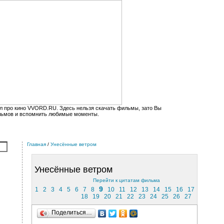
л про кино VVORD.RU. Здесь нельзя скачать фильмы, зато Вы
льмов и вспомнить любимые моменты.
Главная
/
Унесённые ветром
Унесённые ветром
Перейти к цитатам фильма
9
1
2
3
4
5
6
7
8
10
11
12
13
14
15
16
17
18
19
20
21
22
23
24
25
26
27
Поделиться…