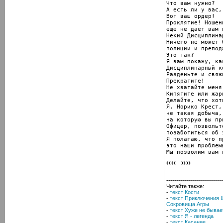
Что вам нужно?

А есть ли у вас,
Вот ваш ордер!

Проклятие! Ношен
еще не дает вам 
Некий Дисциплина
Ничего не может 
полиции и препод
Это так?

Я вам покажу, ка
Дисциплинарный к
Разденьте и свяж
Прекратите!

Не хватайте меня
Кипятите или жар
Делайте, что хоти
Я, Норико Крест,

не такая добыча,

на которую вы пр
Офицер, позвольте
позаботиться об 
Я полагаю, что п
это наши проблемы
Мы позволим вам 
----------------------------
Читайте также:
-
текст Кости
-
текст Приключения 
Сокровища Агры
-
текст Хуже не бывае
-
текст Я - легенда
-
текст Касание