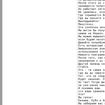
После этого он с
занимается полит
Он работает негл
Не удивлюсь, есл
Где скрывается В
Где вы прячете э
Выкладывайте!

Минуточку.

Эти соплячки нич
Мы могли бы полу
нажав на Норико.

Мы можем выманит
если будем пытат
Давайте попробуе
Есть интересные и
Американские воен
использовали это
Немного поиграем
После того, как 
напряжение к их 
Другой провод со
Стойте.

Это - та самая н
где вы до смерти
Тот, кто не след
будет наказан. Э
Ах так? Тогда мы
за кое-какие нак
И покажем вам,

что ваши правила
Что?

Вы грязь!

Казама, Кубо и Ки
Мы забираем вас 