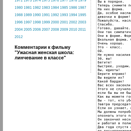
1972
1973
1974
1975
1976
1977
1978
1979
Вы в порядке.

Теперь снимите п
1980
1981
1982
1983
1984
1985
1986
1987
На них форма.

Да, особое насла
1988
1989
1990
1991
1992
1993
1994
1995
девочки в форме!

Пожалуйста, насл
1996
1997
1998
1999
2000
2001
2002
2003
Спасибо.

Готово, давайте.

2004
2005
2006
2007
2008
2009
2010
2011
Они так симпатичн
Они в форме. Форм
2012
Школьная форма. Ф
Очень хорошо.

Комментарии к фильму
Это - класс.

Ой.

"Ужасная женская школа:
Не нужно насилия.
линчевание в классе"
Эй, вы!

Бегите!

Быстрее, уходим.
Вы, идиоты!

Берите вправо!

Вы видели их?

Какой бардак!

Вас всех засекли.
Этого не случилос
если бы вы не бы
Как вы можете го
Вы - тот, кто уб
Завтра председат
Если он узнает, 
Мы должны попробо
опознать этого па
Он закончил неск
и работал в полиц
Два года спустя 
по дисциплинарны