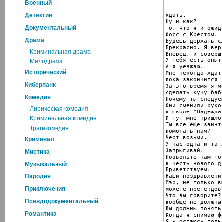
Военный
ждать.

Детектив
Ну и как?

Документальный
То, что я и ожида
босс с Крестом.

Драма
Будешь держать сл
Прекрасно. Я вер
Криминальная драма
Вперед, и соверш
У тебя есть опыт.
Мелодрама
А я уезжаю.

Исторический
Мне некогда ждать
пока закончится 
Киберпанк
За это время я мо
сделать кучу бабо
Комедия
Почему ты следуе
Они сменили руко
Лирическая комедия
в школе "Надежда"
И тут мне пришло
Криминальная комедия
Ты все еще заинт
Трагикомедия
помогать нам?

Черт возьми.

Криминал
У нас одна и та 
Запрыгивай.

Мистика
Позвольте нам тос
в честь нового д
Музыкальный
Приветствуем.

Наши поздравления
Пародия
Мэр, не только вы
Приключения
можете претендов
Что вы говорите?
Псевдодокументальный
вообще не должны
Вы должны понять
Романтика
Когда я снимаю фо
Я - остаюсь толь