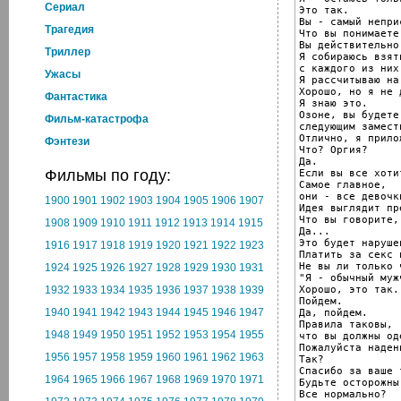
Cериал
Это так.

Вы - самый непри
Трагедия
Что вы понимаете
Вы действительно
Триллер
Я собираюсь взят
с каждого из них.
Ужасы
Я рассчитываю на 
Хорошо, но я не 
Фантастика
Я знаю это.

Озоне, вы будете

Фильм-катастрофа
следующим замест
Отлично, я прило
Фэнтези
Что? Оргия?

Да.

Фильмы по году:
Если вы все хоти
Самое главное,

они - все девочк
1900
1901
1902
1903
1904
1905
1906
1907
Идея выглядит пр
Что вы говорите,
1908
1909
1910
1911
1912
1913
1914
1915
Да...

Это будет нарушен
1916
1917
1918
1919
1920
1921
1922
1923
Платить за секс 
Не вы ли только 
1924
1925
1926
1927
1928
1929
1930
1931
"Я - обычный мужч
Хорошо, это так.

1932
1933
1934
1935
1936
1937
1938
1939
Пойдем.

1940
1941
1942
1943
1944
1945
1946
1947
Да, пойдем.

Правила таковы,

1948
1949
1950
1951
1952
1953
1954
1955
что вы должны од
Пожалуйста наден
1956
1957
1958
1959
1960
1961
1962
1963
Так?

Спасибо за ваше 
1964
1965
1966
1967
1968
1969
1970
1971
Будьте осторожны
Все нормально?
